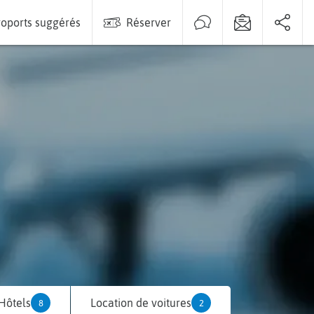
oports suggérés
Réserver
Hôtels
Location de voitures
8
2