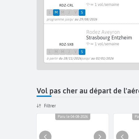
≃ 1 vol/semaine
RDZ-CRL
L
M
M
J
V
S
programme jusqu'
au 29/08/2026
Rodez Aveyron
Strasbourg Entzheim
≃ 1 vol/semaine
RDZ-SXB
L
M
M
J
V
S
à partir
du 28/11/2026
jusqu'
au 02/01/2026
Vol pas cher au départ de l'a
Filtrer
Paru le 04-08-2026
Pa