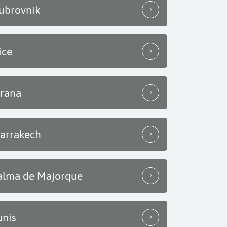
ubrovnik
ice
irana
arrakech
alma de Majorque
unis