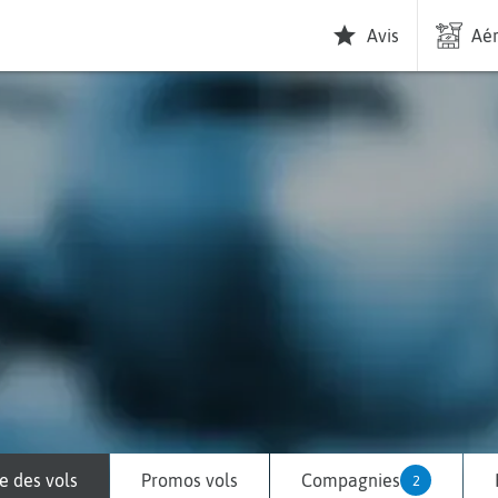
Avis
Aér
 des vols
Promos vols
Compagnies
2