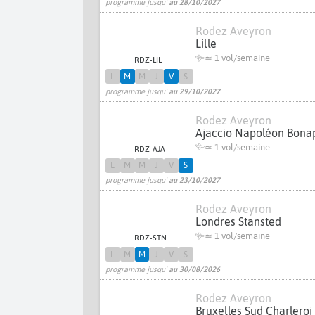
programme jusqu'
au 28/10/2027
Rodez Aveyron
Lille
≃ 1 vol/semaine
RDZ-LIL
L
M
M
J
V
S
programme jusqu'
au 29/10/2027
Rodez Aveyron
Ajaccio Napoléon Bona
≃ 1 vol/semaine
RDZ-AJA
L
M
M
J
V
S
programme jusqu'
au 23/10/2027
Rodez Aveyron
Londres Stansted
≃ 1 vol/semaine
RDZ-STN
L
M
M
J
V
S
programme jusqu'
au 30/08/2026
Rodez Aveyron
Bruxelles Sud Charleroi