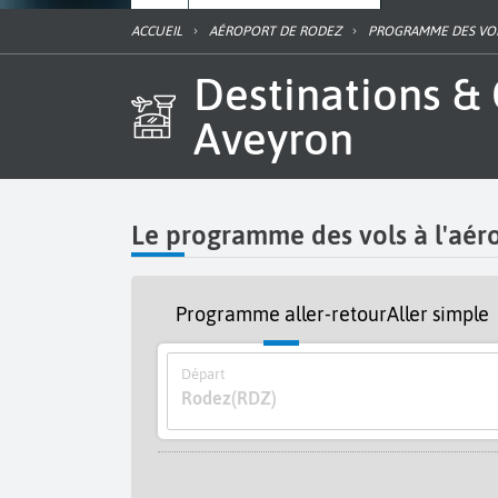
ACCUEIL
AÉROPORT DE RODEZ
PROGRAMME DES VO
Destinations & Guide horaire des vols de l'aéroport Rodez
Aveyron
Le programme des vols à l'aé
Programme aller-retour
Aller simple
Départ
Rodez
(RDZ)