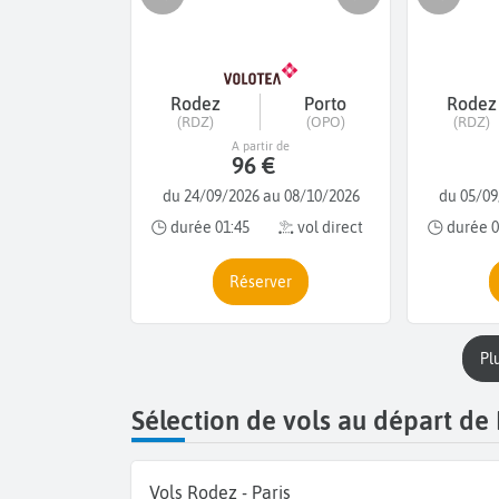
Rodez
Porto
Rodez
(RDZ)
(OPO)
(RDZ)
A partir de
96 €
du 24/09/2026 au 08/10/2026
du 05/09
durée 01:45
vol direct
durée 0
Réserver
p
Sélection de vols au départ de
Vols Rodez - Paris