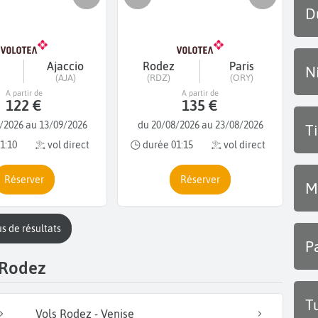
D
Ajaccio
Rodez
Paris
N
(AJA)
(RDZ)
(ORY)
A partir de
A partir de
122 €
135 €
/2026 au 13/09/2026
du 20/08/2026 au 23/08/2026
T
1:10
vol direct
durée 01:15
vol direct
Réserver
Réserver
M
lus de résultats
P
 Rodez
T
Vols Rodez - Venise