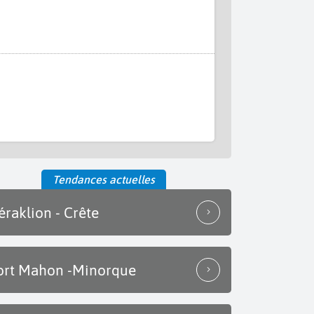
Tendances actuelles
éraklion - Crête
ort Mahon -Minorque