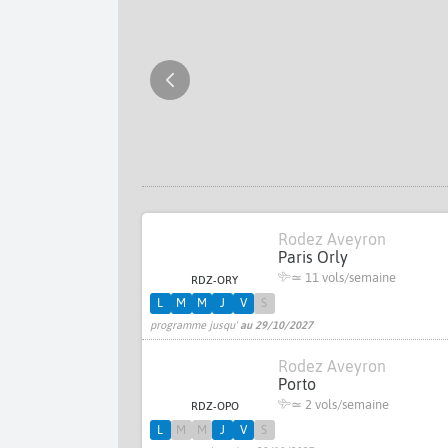
Rodez Aveyron
Paris Orly
≃
11 vols/semaine
RDZ-ORY
L
M
M
J
V
S
programme jusqu'
au 29/10/2027
Rodez Aveyron
Porto
≃
2 vols/semaine
RDZ-OPO
L
M
M
J
V
S