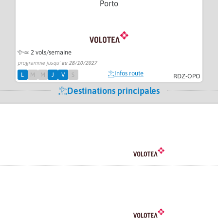
Porto
≃
2 vols/semaine
programme jusqu'
au 28/10/2027
Infos route
L
M
M
J
V
S
RDZ-OPO
Destinations principales