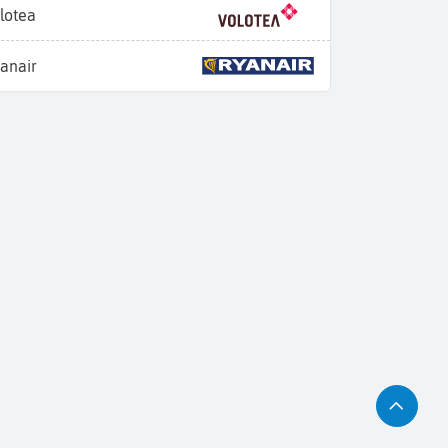
lotea
anair