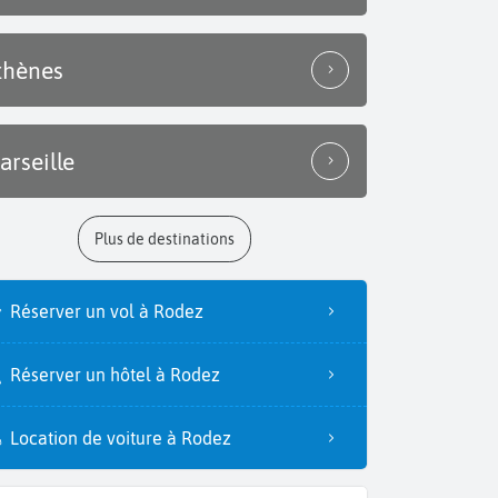
thènes
arseille
Plus de destinations
Réserver un vol à Rodez
Réserver un hôtel à Rodez
Location de voiture à Rodez