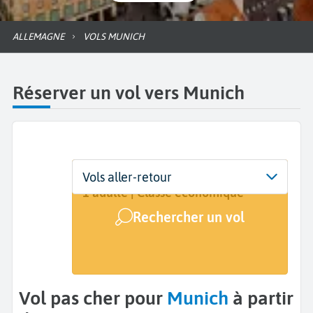
ALLEMAGNE
VOLS MUNICH
Réserver un vol vers Munich
Départ
Dates
Voyageurs | Classe
Vols aller-retour
De...
Dates de votre voyage
1 adulte | Classe économique
Rechercher un vol
Arrivée
Munich (MUC)
Vol pas cher pour
Munich
à partir