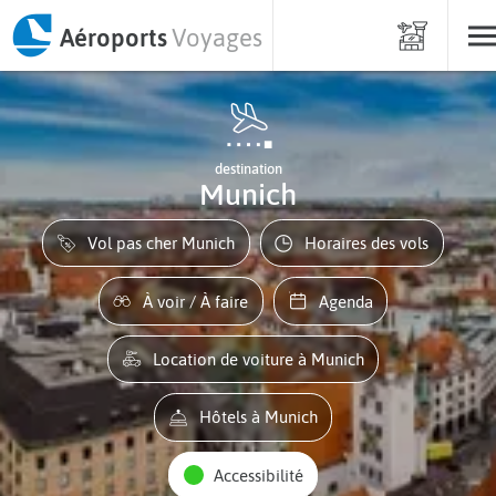
Aéroports
Voyages
destination
Munich
Vol pas cher Munich
Horaires des vols
À voir / À faire
Agenda
Location de voiture à Munich
Hôtels à Munich
Accessibilité