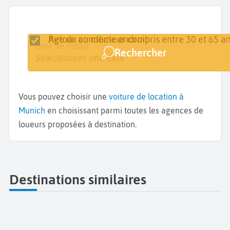
Retour au même endroit
Âge du conducteur compris entre 30 et 65 an
Lieu de retrait
Date de retrait
Date de retour
Rechercher
Munich
Sélectionner une date
Sélectionner une date
Vous pouvez choisir une
voiture de location à
Munich
en choisissant parmi toutes les agences de
loueurs proposées à destination.
Destinations similaires