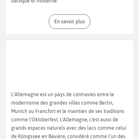
baroque et moderne.
Pendant votre
week-end à Munich
, vous avez le
En savoir plus
choix entre une multitude d'activités : visite de
musées, promenade dans le centre-ville, pique-
nique au
Biergarten
. Nous vous invitons à
commencer par la
Marienplatz
, le cœur historique
de Munich où vous pouvez admirer l’Hôtel de ville et
son architecture néo-gothique et écouter sonner son
carillon. Poursuivez ensuite par la rue Weinstrasse
avec la Cathédrale Notre-Dame, la
Fraukirche
, avec
ses dômes en forme de bulbes, l’Eglise des Theatins
L’Allemagne est un pays de contrastes entre le
avec sa façade rococo et le célèbre Teufelstritt
modernisme des grandes villes comme Berlin,
(empreinte du diable). La légende dit que le diable
Munich ou Francfort et le maintien de ses traditions
serait rentré dans l’édifice et en aurait été chassé
comme l'Oktoberfest. L'Allemagne, c'est aussi de
par un rayon de soleil, d'où l'empreinte. À quelques
grands espaces naturels avec des lacs comme celui
pas de là, flânez dans le
Viktualienmarkt
, un marché
de Königssee en Bavière, considéré comme l'un des