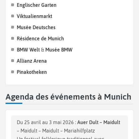
Englischer Garten
une visite de l’
Allianz Arena
, stade iconique du
Bayern Munich
, reconnaissable à sa façade
Viktualienmarkt
illuminée. Si vous hésitez sur la période, nous vous
Musée Deutsches
conseillons de partir à Munich pendant l’été ou au
Résidence de Munich
mois d’octobre. Vous pourrez ainsi assister à
l’Oktoberfest
, la fête de la bière qui attire chaque
BMW Welt
&
Musée BMW
année pas moins de 6 millions de touristes. Cela
Allianz Arena
restera une expérience forte de votre
séjour en
Pinakotheken
Bavière.
Agenda des événements à Munich
Du 25 avril au 3 mai 2026 :
Auer Dult – Maidult
– Maidult – Maidult – Mariahilfplatz
Un festival folklorique traditionnel avec