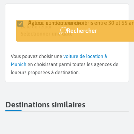
Retour au même endroit
Âge du conducteur compris entre 30 et 65 an
Lieu de retrait
Date de retrait
Date de retour
Rechercher
Munich
Sélectionner une date
Sélectionner une date
Vous pouvez choisir une
voiture de location à
Munich
en choisissant parmi toutes les agences de
loueurs proposées à destination.
Destinations similaires