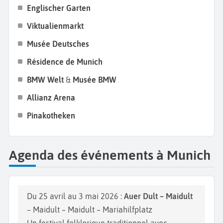
Englischer Garten
une visite de l’
Allianz Arena
, stade iconique du
Bayern Munich
, reconnaissable à sa façade
Viktualienmarkt
illuminée. Si vous hésitez sur la période, nous vous
Musée Deutsches
conseillons de partir à Munich pendant l’été ou au
Résidence de Munich
mois d’octobre. Vous pourrez ainsi assister à
l’Oktoberfest
, la fête de la bière qui attire chaque
BMW Welt
&
Musée BMW
année pas moins de 6 millions de touristes. Cela
Allianz Arena
restera une expérience forte de votre
séjour en
Pinakotheken
Bavière.
Agenda des événements à Munich
Du 25 avril au 3 mai 2026 :
Auer Dult – Maidult
– Maidult – Maidult – Mariahilfplatz
Un festival folklorique traditionnel avec