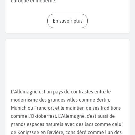
baroque et moderne.
Pendant votre
week-end à Munich
, vous avez le
En savoir plus
choix entre une multitude d'activités : visite de
musées, promenade dans le centre-ville, pique-
nique au
Biergarten
. Nous vous invitons à
commencer par la
Marienplatz
, le cœur historique
de Munich où vous pouvez admirer l’Hôtel de ville et
son architecture néo-gothique et écouter sonner son
carillon. Poursuivez ensuite par la rue Weinstrasse
avec la Cathédrale Notre-Dame, la
Fraukirche
, avec
ses dômes en forme de bulbes, l’Eglise des Theatins
L’Allemagne est un pays de contrastes entre le
avec sa façade rococo et le célèbre Teufelstritt
modernisme des grandes villes comme Berlin,
(empreinte du diable). La légende dit que le diable
Munich ou Francfort et le maintien de ses traditions
serait rentré dans l’édifice et en aurait été chassé
comme l'Oktoberfest. L'Allemagne, c'est aussi de
par un rayon de soleil, d'où l'empreinte. À quelques
grands espaces naturels avec des lacs comme celui
pas de là, flânez dans le
Viktualienmarkt
, un marché
de Königssee en Bavière, considéré comme l'un des