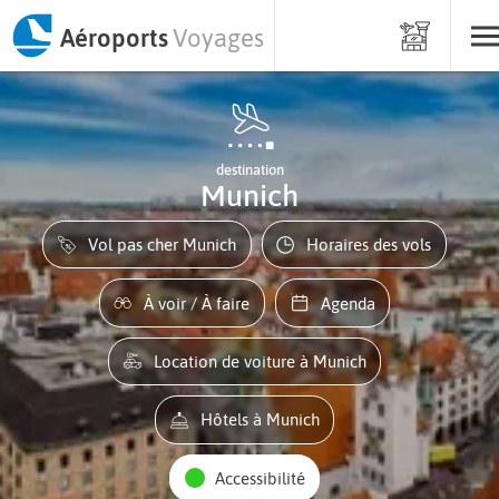
Aéroports
Voyages
destination
Munich
Vol pas cher Munich
Horaires des vols
À voir / À faire
Agenda
Location de voiture à Munich
Hôtels à Munich
Accessibilité