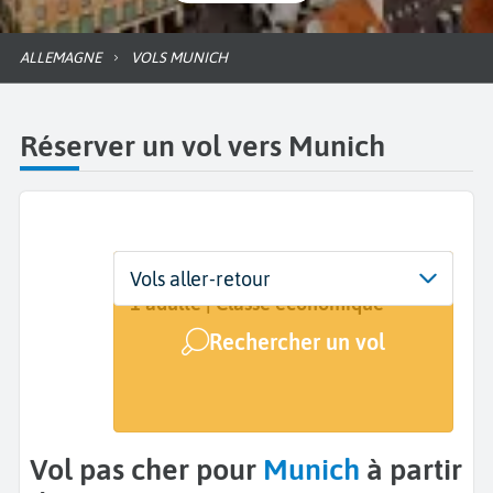
ALLEMAGNE
VOLS MUNICH
Réserver un vol vers Munich
Départ
Dates
Voyageurs | Classe
Vols aller-retour
De...
Dates de votre voyage
1 adulte | Classe économique
Rechercher un vol
Arrivée
Munich (MUC)
Vol pas cher pour
Munich
à partir