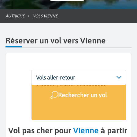
AUTRICHE
VOLS VIENNE
Réserver un vol vers Vienne
Départ
Dates
Voyageurs | Classe
Vols aller-retour
De...
Dates de votre voyage
1 adulte | Classe économique
Rechercher un vol
Arrivée
Vienne (VIE)
Vol pas cher pour
Vienne
à partir