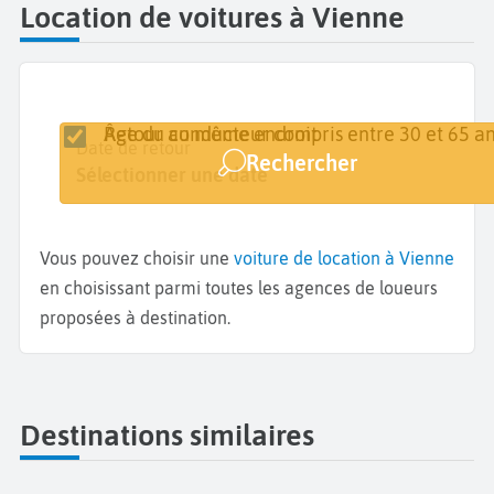
Location de voitures à Vienne
Retour au même endroit
Âge du conducteur compris entre 30 et 65 an
Lieu de retrait
Date de retrait
Date de retour
Rechercher
Vienne
Sélectionner une date
Sélectionner une date
Vous pouvez choisir une
voiture de location à Vienne
en choisissant parmi toutes les agences de loueurs
proposées à destination.
Destinations similaires