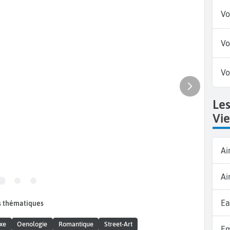
Vo
Vo
Vo
Le
Vi
Ai
Ai
Ea
s thématiques
xe
Oenologie
Romantique
Street-Art
Em