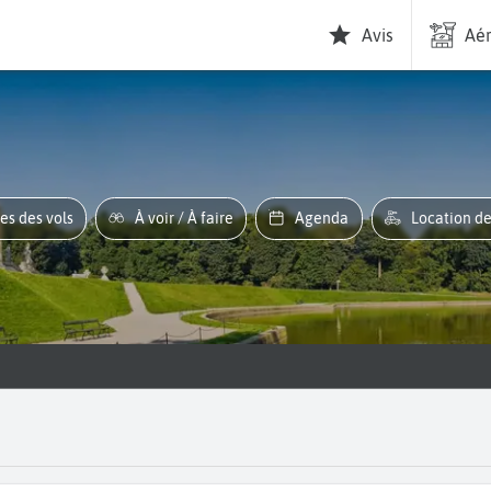
Avis
Aér
res des vols
À voir / À faire
Agenda
Location d