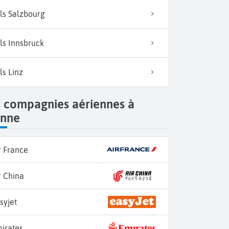
ls Salzbourg
ls Innsbruck
ls Linz
s compagnies aériennes à
enne
r France
r China
syjet
irates