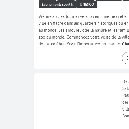
Événements sportifs
UNESCO
Vienne a su se tourner vers l'avenir, même si elle reste très fière et attachée à son passé. Vous pouvez visiter la
ville en fiacre dans les quartiers historiques ou e
au monde. Les amoureux de la nature et les famill
zoo du monde. Commencez votre visite de la vill
de la célèbre Sissi l’Impératrice et par le
Châ
autrichien. Ne manquez pas non plus le
Palais du
française et regroupant des œuvres d’art d’art
musées et d’art, nous vous conseillons le Musée H
composés du Leoplod Museum, de la Kunsthall
Etienne, un chef-d’œuvre d’architecture gothiqu
Déc
deux magnifiques églises qui valent aussi une vi
Sal
locales comme la Sachertorte, le schnitzel, le knö
Pal
part, qui perpétue encore des traditions ancestra
des
l'occasion pendant votre week-end à Vienne, alle
vil
souvenirs. Une attraction amusante à faire est u
Bon
visiter si vous aimez les chevaux, c’est l’Ecole E
équestre classique de la période renaissance. V