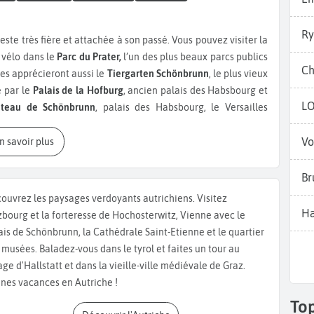
Ry
n vélo dans le
Parc du Prater,
l’un des plus beaux parcs publics
Ch
es apprécieront aussi le
Tiergarten Schönbrunn
, le plus vieux
e par le
Palais de la Hofburg
, ancien palais des Habsbourg et
L
teau de Schönbrunn
, palais des Habsbourg, le Versailles
 Belvédère
, composé de deux palais séparés par un jardin à la
Vo
istes autrichiens comme Gustav Klimt. Pour les amateurs de
En savoir plus
undertwasser, très coloré et les musées du
Museumsquartier,
e et du
Musée d’Art Moderne Mumok.
La Cathédrale Saint-
Br
e et la
Karlskirche
, de style baroque du XVIIIème siècle sont
ouvrez les paysages verdoyants autrichiens. Visitez
site. Pendant votre séjour à Vienne, goûtez les spécialités
Ha
zbourg et la forteresse de Hochosterwitz, Vienne avec le
del ou encore le célèbre café viennois ! Vienne est une ville à
ais de Schönbrunn, la Cathédrale Saint-Etienne et le quartier
les comme le bal pendant la saison hivernale. Si vous en avez
 musées. Baladez-vous dans le tyrol et faites un tour au
z danser au
Bal Philharmonie.
Cela sera l'un de vos plus beaux
lage d'Hallstatt et dans la vieille-ville médiévale de Graz.
n tour sur la grande roue nommée la
Riesenrad
. Enfin, un lieu à
nes vacances en Autriche !
spagnole d’Equitation, seule école au monde à pratiquer l’art
To
ous pouvez assister à des entraînements et visiter l’école,