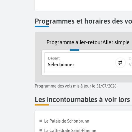
palais impérial de style baroque. Ne manquez pas
lieu iconique pour la musique classique, le
Nas
goûter des spécialités locales, ou encore le
Musée
Programmes et horaires des vo
Vous pouvez aussi vous promener dans le Stadtpark
le Palais de l'Assemblée Nationale, un édif
impressionnantes. Enfin, explorez les catacomb
Programme aller-retour
Aller simple
sous la célèbre cathédrale. Terminez vos vac
donnera un autre aperçu de la ville et restera par
Départ
De
Sélectionner
V
Programme des vols mis à jour le 31/07/2026
Les incontournables à voir lors
Le Palais de Schönbrunn
La Cathédrale Saint-Étienne