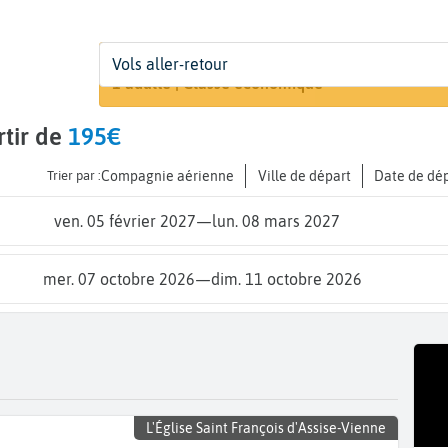
Départ
Dates
Voyageurs | Classe
Vols aller-retour
Recherche
De...
Dates de votre voyage
1 adulte | Classe économique
rtir de
195€
Trier par :
Compagnie aérienne
Ville de départ
Date de dé
ven. 05 février 2027
—
lun. 08 mars 2027
mer. 07 octobre 2026
—
dim. 11 octobre 2026
L'Église Saint François d'Assise-Vienne