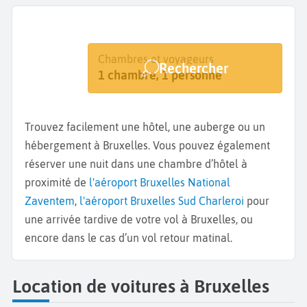
Destination
Dates
Chambres et voyageurs
Rechercher
Bruxelles
Dates de votre séjour
1 chambre, 1 personne
Trouvez facilement une hôtel, une auberge ou un
hébergement à Bruxelles. Vous pouvez également
réserver une nuit dans une chambre d’hôtel à
proximité de
l'aéroport Bruxelles National
Zaventem
,
l'aéroport Bruxelles Sud Charleroi
pour
une arrivée tardive de votre vol à Bruxelles, ou
encore dans le cas d’un vol retour matinal.
Location de voitures à Bruxelles