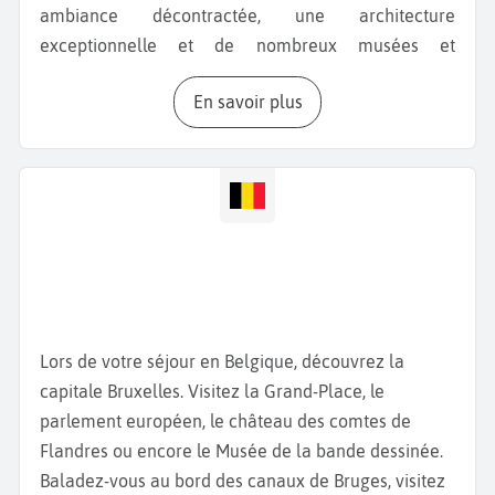
ambiance décontractée, une architecture
exceptionnelle et de nombreux musées et
monuments. Vous pouvez commencer votre visite
En savoir plus
par la célèbre
Grande Place
, la plus belle d’Europe
selon Victor Hugo. Vous pouvez y voir l’hôtel de ville,
ainsi que des bâtiments aux façades baroques
impressionnantes. Un autre lieu à voir pendant vos
vacances à Bruxelles
est le
Palais Royal,
château
officiel du Roi de Belgique accueillant les
cérémonies officielles. À proximité, découvrez le
Parc Leopold,
un espace vert calme et idéal pour
une promenade après votre visite. Le
Manneken-Pis
Lors de votre séjour en Belgique, découvrez la
est sans doute la statue la plus connue et la plus
capitale Bruxelles. Visitez la Grand-Place, le
photographiée de Bruxelles. Ne manquez pas non
parlement européen, le château des comtes de
plus la visite de la
Cathédrale Saints-Michel-et-
Flandres ou encore le Musée de la bande dessinée.
Gudule
, datant du 12ème siècle, avec son mélange
Baladez-vous au bord des canaux de Bruges, visitez
unique d’architecture romane, gothique et de la