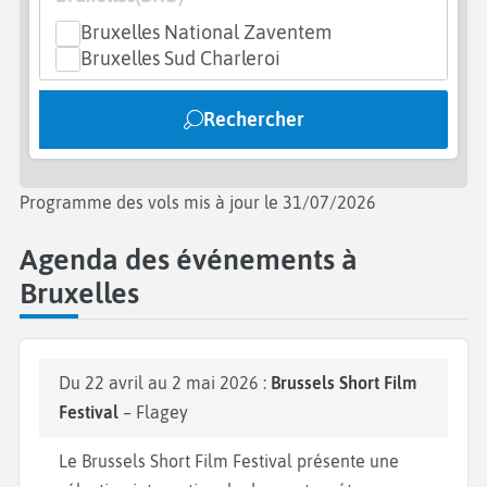
les grands monuments européens en miniature. À ne
Bruxelles National Zaventem
pas manquer également, le
Palais du Coudenberg,
Bruxelles Sud Charleroi
un site archéologique qui témoigne de l'histoire
royale de la ville. Pendant votre week-end à
Rechercher
Bruxelles, vous constaterez que la ville a su mêler à
la perfection l'art nouveau et l'architecture
flamande. Le résultat est stupéfiant et peut
Programme des vols mis à jour le 31/07/2026
s'admirer lors d’une promenade dans le centre-ville,
notamment dans le quartier des Sablons, célèbre
Agenda des événements à
pour ses galeries d'art et ses antiquaires. Si vous
Bruxelles
souhaitez découvrir les spécialités locales, nous
vous conseillons de faire un tour au Marché de
Châtelain. Bruxelles, avec son
Musée de Tintin
, est
Du 22 avril au 2 mai 2026 :
Brussels Short Film
aussi la ville de la bande dessinée, et vous pourrez
Festival
– Flagey
facilement retrouver les célèbres héros du
dessinateur belge. Enfin, vous ne pouvez partir de
Le Brussels Short Film Festival présente une
Bruxelles sans goûter quelques chocolats belges,