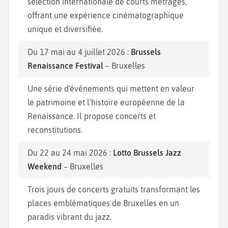
sélection internationale de courts métrages,
mondialement reconnus. Nous vous recommandons
offrant une expérience cinématographique
la chocolaterie de la Grande Place, celle officielle
unique et diversifiée.
du Roi de Belgique qui fabrique encore de manière
traditionnelle son délicieux chocolat. Et pour une
Du 17 mai au 4 juillet 2026 :
Brussels
belle promenade après avoir savouré un chocolat, le
Renaissance Festival
– Bruxelles
Parc Brugmann, plus éloigné du centre, est parfait
Une série d'événements qui mettent en valeur
pour une pause verte loin de l'agitation urbaine.
le patrimoine et l'histoire européenne de la
Renaissance. Il propose concerts et
reconstitutions.
Du 22 au 24 mai 2026 :
Lotto Brussels Jazz
Weekend
– Bruxelles
Trois jours de concerts gratuits transformant les
places emblématiques de Bruxelles en un
paradis vibrant du jazz.