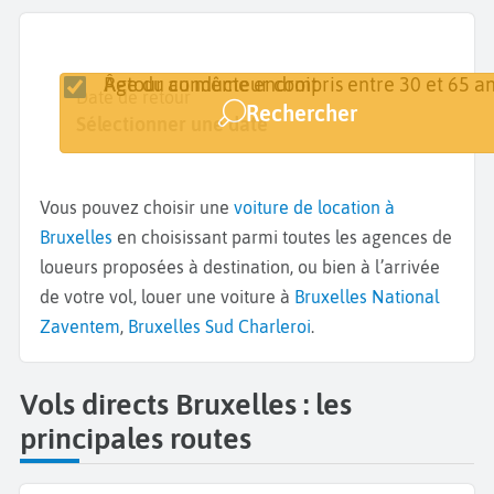
Retour au même endroit
Âge du conducteur compris entre 30 et 65 an
Lieu de retrait
Date de retrait
Date de retour
Rechercher
Bruxelles
Sélectionner une date
Sélectionner une date
Vous pouvez choisir une
voiture de location à
Bruxelles
en choisissant parmi toutes les agences de
loueurs proposées à destination, ou bien à l’arrivée
de votre vol, louer une voiture à
Bruxelles National
Zaventem
,
Bruxelles Sud Charleroi
.
Vols directs Bruxelles : les
principales routes