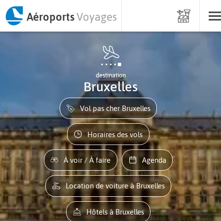
Aéroports
Voyages
destination
Bruxelles
Vol pas cher Bruxelles
Horaires des vols
À voir / À faire
Agenda
Location de voiture à Bruxelles
Hôtels à Bruxelles