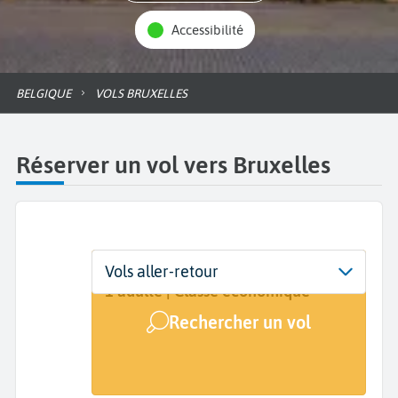
Accessibilité
BELGIQUE
VOLS BRUXELLES
Réserver un vol vers Bruxelles
Départ
Dates
Voyageurs | Classe
Vols aller-retour
De...
Dates de votre voyage
1 adulte | Classe économique
Rechercher un vol
Arrivée
Bruxelles (BRU)