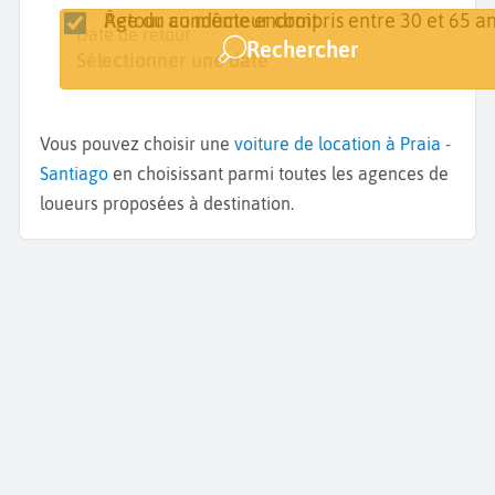
Retour au même endroit
Âge du conducteur compris entre 30 et 65 an
Lieu de retrait
Date de retrait
Date de retour
Rechercher
Praia
Sélectionner une date
Sélectionner une date
Vous pouvez choisir une
voiture de location à Praia -
Santiago
en choisissant parmi toutes les agences de
loueurs proposées à destination.