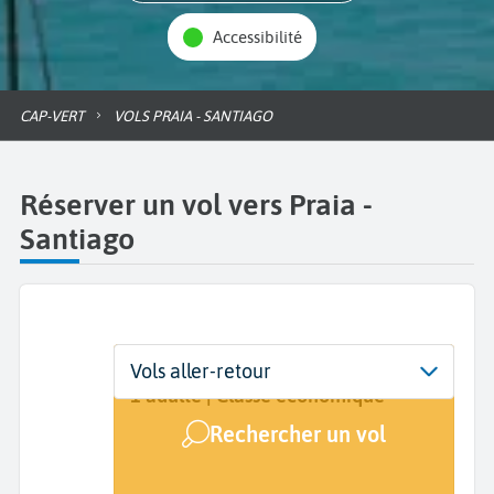
Accessibilité
CAP-VERT
VOLS PRAIA - SANTIAGO
Réserver un vol vers Praia -
Santiago
Départ
Dates
Voyageurs | Classe
Vols aller-retour
De...
Dates de votre voyage
1 adulte | Classe économique
Rechercher un vol
Arrivée