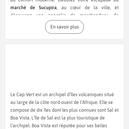
marché de Sucupira
, au cœur de la ville, et
découvrez une panoplie de marchandises, de
produits frais ou encore de vêtements traditionnels.
En savoir plus
C’est l’endroit idéal pour acheter un souvenir de
votre voyage. Promenez-vous dans le
quartier du
Plateau,
centre historique de la ville. Admirez le
palais présidentiel
, l’hôtel de ville ou encore la
cathédrale. Ensuite, flânez sur la
plage de Quebra
Canela
abritée par des falaises, et baignez-vous
dans les eaux translucides sur une plage de sable
blanc. Si vous aimez les sports nautiques, laissez-
vous tenter par le snorkeling, la planche à voile ou
Le Cap-Vert est un archipel d’îles volcaniques situé
le kayak. Rendez-vous sur la
place Alexandre
au large de la côte nord-ouest de l’Afrique. Elle se
Albuquerque
, bordée de nombreuses
maisons
compose de dix îles dont les plus connues sont Sal et
coloniales,
pour profiter du rythme animé de la
Boa Vista. L’île de Sal est la plus touristique de
capitale. Visitez le
musée Amilcar Cabral
, afin d’en
l’archipel. Boa Vista est réputée pour ses belles