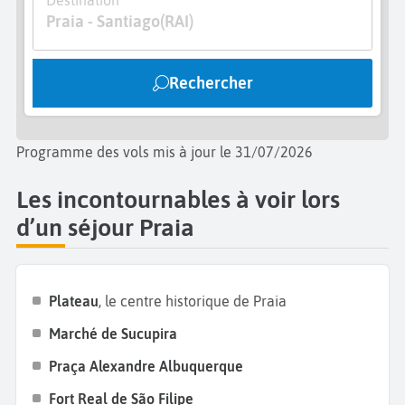
Assomada
, qui accueille
le plus grand marché
Praia - Santiago
(RAI)
africain de l’île,
idéal pour vous immerger
entièrement dans la culture et dans les traditions
Rechercher
locales. Avant de quitter Praia et l’
île de Santiago
,
allez à
Maio
, l’île la plus à l’est du Cap-Vert. Profitez
des paysages époustouflants, des plages vierges et
Programme des vols mis à jour le 31/07/2026
de la plus grande forêt de l’archipel,
essentiellement composée d’acacias.
Les incontournables à voir lors
d’un séjour Praia
Plateau
, le centre historique de Praia
Marché de Sucupira
Praça Alexandre Albuquerque
Fort Real de São Filipe