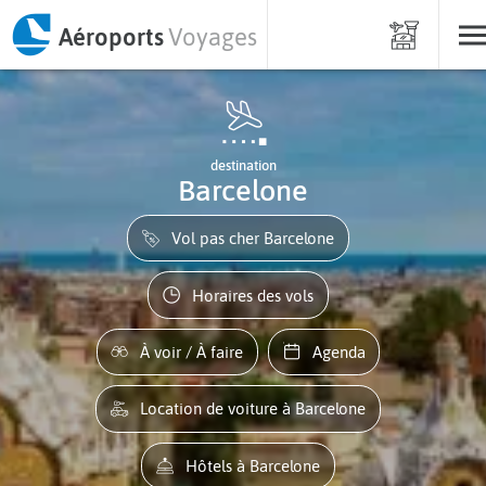
Aéroports
Voyages
destination
Barcelone
Vol pas cher Barcelone
Horaires des vols
À voir / À faire
Agenda
Location de voiture à Barcelone
Hôtels à Barcelone