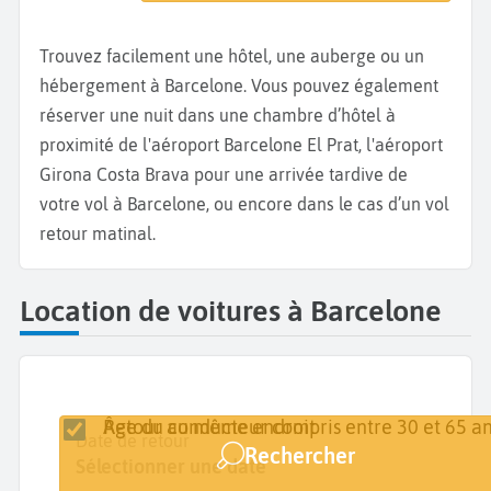
Trouvez facilement une hôtel, une auberge ou un
hébergement à Barcelone. Vous pouvez également
réserver une nuit dans une chambre d’hôtel à
proximité de l'aéroport Barcelone El Prat, l'aéroport
Girona Costa Brava pour une arrivée tardive de
votre vol à Barcelone, ou encore dans le cas d’un vol
retour matinal.
Location de voitures à Barcelone
Retour au même endroit
Âge du conducteur compris entre 30 et 65 an
Lieu de retrait
Date de retrait
Date de retour
Rechercher
Barcelone
Sélectionner une date
Sélectionner une date