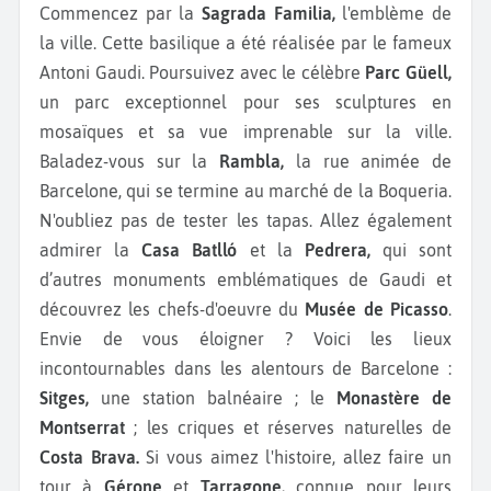
Commencez par la
Sagrada Familia,
l'emblème de
la ville. Cette basilique a été réalisée par le fameux
Antoni Gaudi. Poursuivez avec le célèbre
Parc Güell,
un parc exceptionnel pour ses sculptures en
mosaïques et sa vue imprenable sur la ville.
Baladez-vous sur la
Rambla,
la
rue animée de
Barcelone, qui se termine au marché de la Boqueria.
N'oubliez pas de tester les tapas. Allez également
admirer la
Casa Batlló
et la
Pedrera,
qui sont
d’autres monuments emblématiques de Gaudi et
découvrez les chefs-d'oeuvre du
Musée de Picasso
.
Envie de vous éloigner ? Voici les lieux
incontournables dans les alentours de Barcelone :
Sitges,
une station balnéaire ; le
Monastère de
Montserrat
; les criques et réserves naturelles de
Costa Brava.
Si vous aimez l'histoire, allez faire un
tour à
Gérone
et
Tarragone,
connue pour leurs