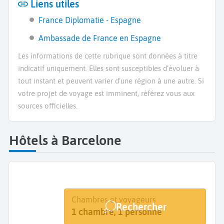
Liens utiles
France Diplomatie - Espagne
Ambassade de France en Espagne
Les informations de cette rubrique sont données à titre
indicatif uniquement. Elles sont susceptibles d’évoluer à
tout instant et peuvent varier d’une région à une autre. Si
votre projet de voyage est imminent, référez vous aux
sources officielles.
Hôtels à Barcelone
Destination
Dates
Chambres et voyageurs
Rechercher
Barcelone
Dates de votre séjour
1 chambre, 1 personne