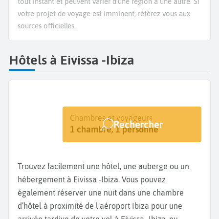
tout instant et peuvent varier d’une région à une autre. Si
votre projet de voyage est imminent, référez vous aux
sources officielles.
Hôtels à Eivissa -Ibiza
Destination
Dates
Chambres et voyageurs
Rechercher
Eivissa
Dates de votre séjour
1 chambre, 1 personne
Trouvez facilement une hôtel, une auberge ou un
hébergement à Eivissa -Ibiza. Vous pouvez
également réserver une nuit dans une chambre
d’hôtel à proximité de l'aéroport Ibiza pour une