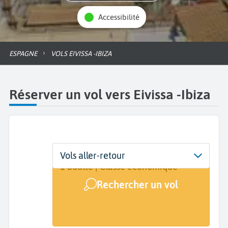
Accessibilité
ESPAGNE
VOLS EIVISSA -IBIZA
Réserver un vol vers Eivissa -Ibiza
Départ
Dates
Voyageurs | Classe
Vols aller-retour
De...
Dates de votre voyage
1 adulte | Classe économique
Rechercher un vol
Arrivée
Eivissa (IBZ)