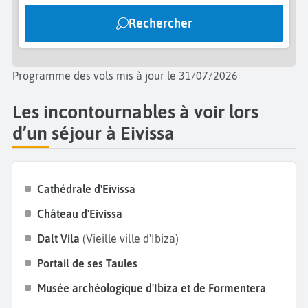
Pour accéder aux
remparts de Dalt Vila
, il est
Rechercher
nécessaire de passer par le
Portal Nou.
Ne manquez
pas de vous promener dans les ruelles pittoresques
de la vieille ville et de profiter de ses restaurants et
Programme des vols mis à jour le 31/07/2026
bars branchés. Terminez vos
vacances à Eivissa
en
dégustant une spécialité culinaire telle que le flaó,
Les incontournables à voir lors
une tarte au fromage de lait de brebis.
d’un séjour à Eivissa
Cathédrale d'Eivissa
Château d'Eivissa
Dalt Vila
(Vieille ville d'Ibiza)
Portail de ses Taules
Musée archéologique d'Ibiza
et de Formentera