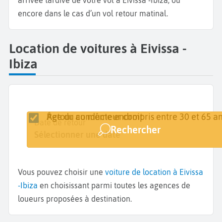
arrivée tardive de votre vol à Eivissa -Ibiza, ou
encore dans le cas d’un vol retour matinal.
Location de voitures à Eivissa -
Ibiza
Retour au même endroit
Âge du conducteur compris entre 30 et 65 an
Lieu de retrait
Date de retrait
Date de retour
Rechercher
Eivissa
Sélectionner une date
Sélectionner une date
Vous pouvez choisir une
voiture de location à Eivissa
-Ibiza
en choisissant parmi toutes les agences de
loueurs proposées à destination.