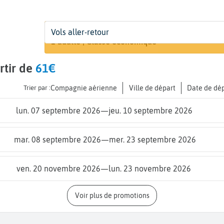
Départ
Dates
Voyageurs | Classe
Vols aller-retour
Recherche
De...
Dates de votre voyage
1 adulte | Classe économique
rtir de
61€
Trier par :
Compagnie aérienne
Ville de départ
Date de dé
lun. 07 septembre 2026
—
jeu. 10 septembre 2026
mar. 08 septembre 2026
—
mer. 23 septembre 2026
ven. 20 novembre 2026
—
lun. 23 novembre 2026
Voir plus de promotions