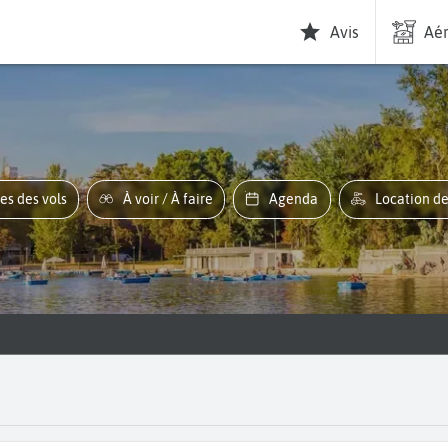
Avis
Aér
res des vols
À voir / À faire
Agenda
Location d