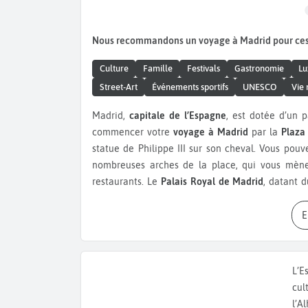
Nous recommandons un voyage à Madrid pour ce
Culture
Famille
Festivals
Gastronomie
Lu
Street-Art
Événements sportifs
UNESCO
Vie 
Madrid,
capitale de l’Espagne
, est dotée d’un p
commencer votre
voyage à Madrid
par la
Plaza
statue de Philippe III sur son cheval. Vous pou
nombreuses arches de la place, qui vous mèn
restaurants. Le
Palais Royal de Madrid
, datant 
palais d’Europe. Il abrite de somptueuses salles,
bien le salon des Miroirs. Ne manquez pas la spec
somptueuse armurerie royale. En face du palais
autre monument majeur de la ville. Côté musée, 
plus grands musées du monde, il abrite une coll
L’E
allant du XIVème au XIXème siècle ainsi que de 
cul
Francisco Goya, Jérôme Bosch ou Diego Vélasquez 
l’A