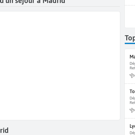
 d’un séjour à Madrid
To
Ma
Dé
Re
To
Dé
Re
Ly
rid
Dé