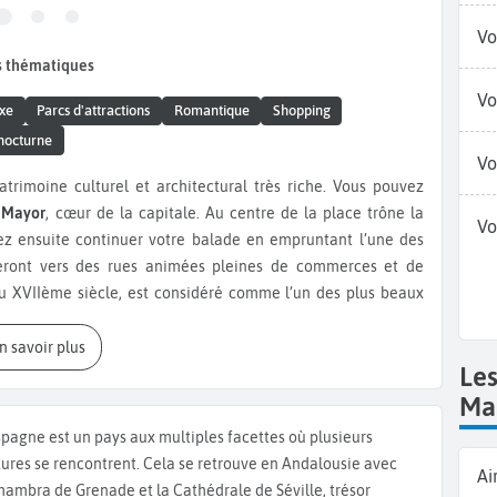
Vo
s thématiques
Vo
xe
Parcs d'attractions
Romantique
Shopping
nocturne
Vo
atrimoine culturel et architectural très riche. Vous pouvez
 Mayor
, cœur de la capitale. Au centre de la place trône la
Vo
vez ensuite continuer votre balade en empruntant l’une des
eront vers des rues animées pleines de commerces et de
du XVIIème siècle, est considéré comme l’un des plus beaux
 dont la salle des colonnes, la chambre du Roi Charles III ou
taculaire salle du Trône, ornée de fresques de Tiepolo, et la
En savoir plus
Le
, vous pouvez voir le Théâtre de l’Opéra ou
Teatro Real
, un
nous vous conseillons le
Musée du Prado
. Faisant partie des
Ma
ection très importante de peintures en majorité européennes
spagne est un pays aux multiples facettes où plusieurs
nombreux dessins et sculptures. De grands peintres tels que
tures se rencontrent. Cela se retrouve en Andalousie avec
Ai
y sont mis à l’honneur. Vous pouvez aussi visiter le
Musée
lhambra de Grenade et la Cathédrale de Séville, trésor