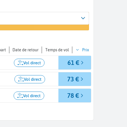
Arrivée
r un vol
Madrid (MAD)
part
Date de retour
Temps de vol
Prix
61 €
Vol direct
73 €
Vol direct
78 €
Vol direct