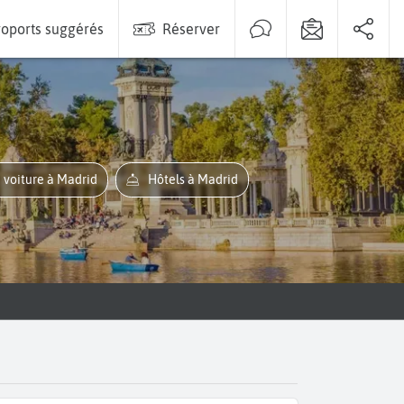
oports suggérés
Réserver
e voiture à Madrid
Hôtels à Madrid