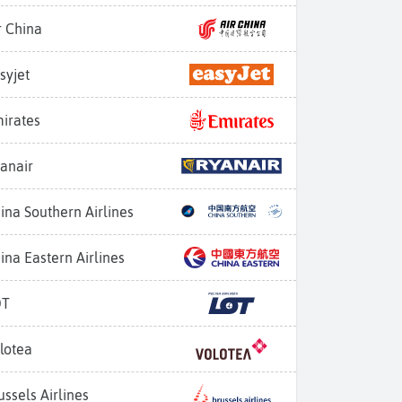
r China
syjet
irates
anair
ina Southern Airlines
ina Eastern Airlines
OT
lotea
ussels Airlines