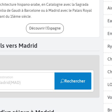
s l’art espagnol et où vous pouvez voir le célèbre tableau de
rchitecture hispano-arabe, en Catalogne avec la Sagrada
Ai
s œuvres de Salvador Dalí et Joan Miró. Côté nature, Madrid
ilia de Gaudi à Barcelone ou à Madrid avec le Palais Royal
 magnifiques comme le
Jardin Botanique Royal
et le
Parc du
ant du 15ème siècle.
 est idéal pour une promenade à pied ou en barque sur son
Ea
l
, une magnifique structure en verre et métal au sein du parc.
Découvrir l'Espagne
d
est une excellente sortie pour les enfants, avec une grande
Em
ous vous conseillons aussi d’assister pendant votre séjour à
spagnole par excellence. Vous pouvez en voir au théâtre de
ls vers Madrid
Ry
ionnels comme
Casa Patas
ou
Corral de la Morería
, connus pour
ands, nous vous conseillons une balade au
Marché de San
Ch
cialités locales telles que le fameux churros trempé dans du
amón ibérico
. Vous pourrez également vous détendre devant
Ch
ous aimez faire la fête, vous ne serez pas déçu.
Madrid
vit jour
stination
ndances pour danser et s’amuser jusqu’aux lueurs du jour. Les
Rechercher
adrid
(MAD)
L
 particulièrement animés et parfaits pour profiter de la vie
Vo
Br