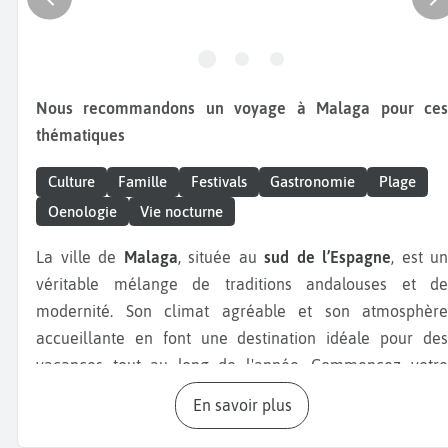
Nous recommandons un voyage à Malaga pour ces
thématiques
Culture
Famille
Festivals
Gastronomie
Plage
Oenologie
Vie nocturne
La ville de
Malaga
, située au
sud de l’Espagne
, est un
véritable mélange de traditions andalouses et de
modernité. Son climat agréable et son atmosphère
accueillante en font une destination idéale pour des
vacances tout au long de l'année. Commencez votre
séjour à Malaga par la visite du
Musée Picasso
, l'un de
En savoir plus
lieux les plus emblématiques de la ville. Ce musée
propose un récapitulatif complet des 80 années de travail