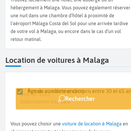
hébergement à Malaga. Vous pouvez également réserver
une nuit dans une chambre d’hôtel à proximité de
l'aéroport Málaga Costa del Sol pour une arrivée tardive
de votre vol à Malaga, ou encore dans le cas d’un vol
retour matinal.
Location de voitures à Malaga
Retour au même endroit
Âge du conducteur compris entre 30 et 65 an
Lieu de retrait
Date de retrait
Date de retour
Rechercher
Malaga
Sélectionner une date
Sélectionner une date
Vous pouvez choisir une
voiture de location à Malaga
en