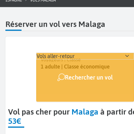
ESPAGNE
VOLS MALAGA
Réserver un vol vers Malaga
Vols aller-retour
Départ
Dates
Voyageurs | Classe
De...
Dates de votre voyage
1 adulte | Classe économique
Rechercher un vol
Arrivée
Malaga (AGP)
Vol pas cher pour
Malaga
à partir d
53€