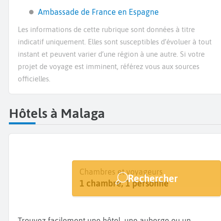
Ambassade de France en Espagne
Les informations de cette rubrique sont données à titre
indicatif uniquement. Elles sont susceptibles d’évoluer à tout
instant et peuvent varier d’une région à une autre. Si votre
projet de voyage est imminent, référez vous aux sources
officielles.
Hôtels à Malaga
Destination
Dates
Chambres et voyageurs
Rechercher
Malaga
Dates de votre séjour
1 chambre, 1 personne
Trouvez facilement une hôtel, une auberge ou un