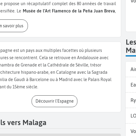
Vo
ée propose un récapitulatif complet des 80 années de travail
versifiée. Le
Musée de l’Art Flamenco de la Peña Juan Breva
,
 de cette danse originaire d’Andalousie grâce à ses 2 étages
un symbole de l’Hispania Romana dans la ville découvert en
En savoir plus
cienne grandeur de la ville. Lors de votre week-end à Malaga,
mposante, aux influences architecturales arabes, vestige de
Le
e au pied du
mont Gibralfaro
. Si vous souhaitez vous détendre
Ma
spagne est un pays aux multiples facettes où plusieurs
lomètres de plages bien séparées de la circulation urbaine.
tures se rencontrent. Cela se retrouve en Andalousie avec
écialités locales comme le "Pescaíto frito" , un assortiment
lhambra de Grenade et la Cathédrale de Séville, trésor
Ai
get ou le calamar. Si vous partez en été, ne manquez pas de
rchitecture hispano-arabe, en Catalogne avec la Sagrada
e terre cuites, les oranges cachorreña, la ciboulette, les
ilia de Gaudi à Barcelone ou à Madrid avec le Palais Royal
Andalousie !
Ea
ant du 15ème siècle.
Ry
Découvrir l'Espagne
L
ls vers Malaga
Vo