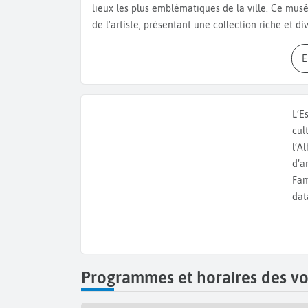
lieux les plus emblématiques de la ville. Ce mus
de l'artiste, présentant une collection riche et di
quant à lui, vous fera découvrir toute l’histoire
d’œuvres d’art. Le
théâtre romain de Malaga
est 
1951 et constitue un témoignage fascinant de l'an
vous trouverez l’
Alcazaba
une forteresse-palais i
l’ancienne domination musulmane. Elle est situé
L’E
pendant votre voyage en Espagne, découvrez 14 ki
cul
Côté gastronomie, Malaga vous séduira avec des sp
l’A
de petits poissons frits comme l’anchois, le rou
d’a
déguster la salade de Malaga avec ses pommes d
Fam
olives, et le persil. Bonnes vacances à Malaga en 
dat
Programmes et horaires des vo