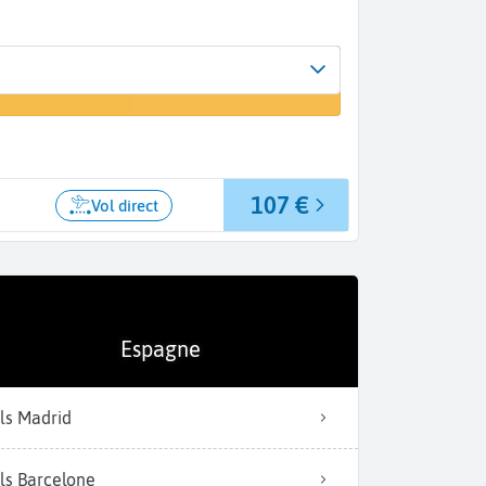
Arrivée
r un vol
Malaga (AGP)
107 €
Vol direct
Espagne
Le Sentier de randonnée « 
ls Madrid
ls Barcelone