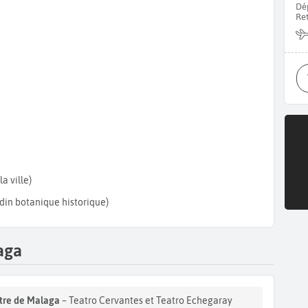
Dé
Re
a ville)
rdin botanique historique)
aga
âtre de Malaga
– Teatro Cervantes et Teatro Echegaray