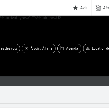
Avis
Aér
ires des vols
À voir / À faire
Agenda
Location d