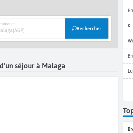
Br
stination
K
Rechercher
alaga
(AGP)
Wi
Br
 d’un séjour à Malaga
Lu
To
Br