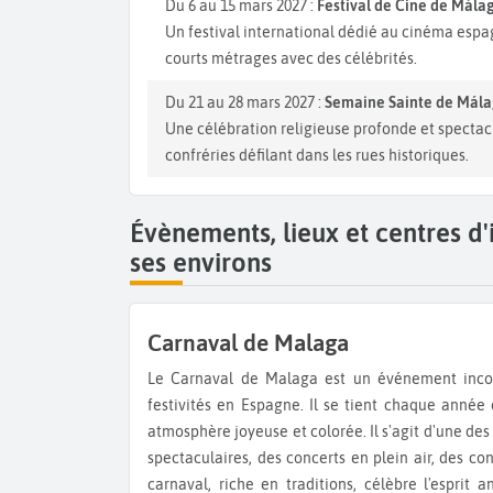
Du 6 au 15 mars 2027 :
Festival de Cine de Mála
Un festival international dédié au cinéma espa
courts métrages avec des célébrités.
Du 21 au 28 mars 2027 :
Semaine Sainte de Mál
Une célébration religieuse profonde et spectac
confréries défilant dans les rues historiques.
Évènements, lieux et centres d
ses environs
Carnaval de Malaga
Le Carnaval de Malaga est un événement incontournable pour les voyageurs en quête de culture et de
festivités en Espagne. Il se tient chaque année 
atmosphère joyeuse et colorée. Il s'agit d'une des 
spectaculaires, des concerts en plein air, des c
carnaval, riche en traditions, célèbre l'espri