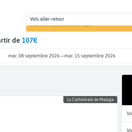
Départ
Dates
Voyageurs | Classe
Vols aller-retour
Recherche
De...
Dates de votre voyage
1 adulte | Classe économique
rtir de
107€
mar. 08 septembre 2026
—
mar. 15 septembre 2026
La Cathédrale de Malaga
Vo
Vo