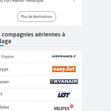
ls Port Mahon -Minorque
Plus de destinations
s compagnies aériennes à
laga
r France
syjet
anair
OT
lotea