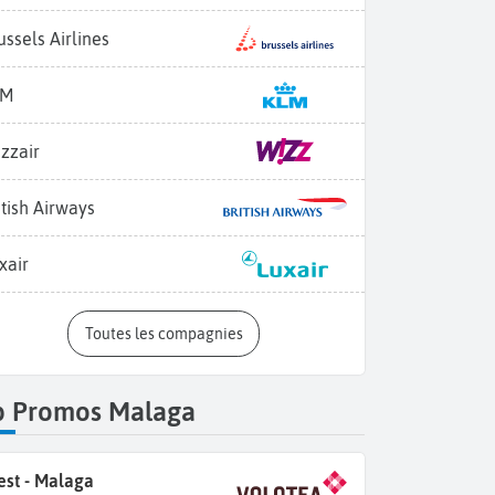
ussels Airlines
LM
zzair
itish Airways
xair
Toutes les compagnies
p Promos Malaga
est - Malaga