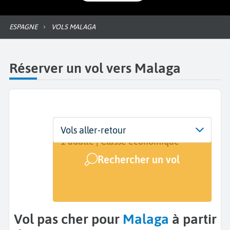
ESPAGNE
VOLS MALAGA
Réserver un vol vers Malaga
Départ
Dates
Voyageurs | Classe
Vols aller-retour
De...
Dates de votre voyage
1 adulte | Classe économique
Rechercher un vol
Arrivée
Malaga (AGP)
Vol pas cher pour
Malaga
à partir