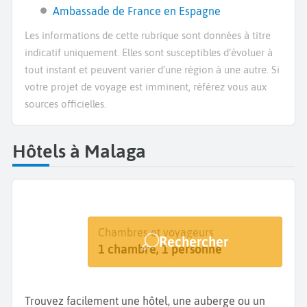
Ambassade de France en Espagne
Les informations de cette rubrique sont données à titre
indicatif uniquement. Elles sont susceptibles d’évoluer à
tout instant et peuvent varier d’une région à une autre. Si
votre projet de voyage est imminent, référez vous aux
sources officielles.
Hôtels à Malaga
Destination
Dates
Chambres et voyageurs
Rechercher
Malaga
Dates de votre séjour
1 chambre, 1 personne
Trouvez facilement une hôtel, une auberge ou un