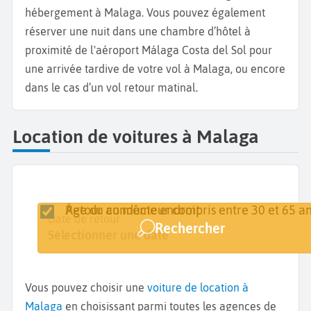
hébergement à Malaga. Vous pouvez également
réserver une nuit dans une chambre d’hôtel à
proximité de l'aéroport Málaga Costa del Sol pour
une arrivée tardive de votre vol à Malaga, ou encore
dans le cas d’un vol retour matinal.
Location de voitures à Malaga
Retour au même endroit
Âge du conducteur compris entre 30 et 65 an
Lieu de retrait
Date de retrait
Date de retour
Rechercher
Malaga
Sélectionner une date
Sélectionner une date
Vous pouvez choisir une
voiture de location à
Malaga
en choisissant parmi toutes les agences de