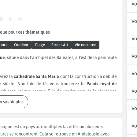
Vo
Vo
que pour ces thématiques
Vo
ture
Outdoor
Plage
Street-Art
Vie nocturne
Vo
que
, située dans l'archipel des Baléares, à l'est de la péninsule
Vo
vrez la
cathédrale Santa María
dont la construction a débuté
 siècle. Non loin de là, vous trouverez le
Palais royal de
Vo
architectural mauresque. Elle deviendra ensuite la résidence
 le château de Bellver, situé au sommet de la colline. Datant
En savoir plus
e gothique méditerranéen. Durant votre week-end à Palma de
Vo
e
musée-fondation Juan March
situé dans un palais datant du
dor Dalí et d'autres artistes espagnols du XXème siècle. Le
Vo
spagne est un pays aux multiples facettes où plusieurs
uvres d'art et des objets majorquins historiques. Ne ratez pas
tures se rencontrent. Cela se retrouve en Andalousie avec
 Miró
. Explorez le
marché de l'Olivar
, un lieu vivant où vous