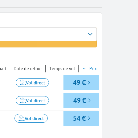
ée
vol
a de Majorque (PMI)
part
Date de retour
Temps de vol
Prix
49 €
Vol direct
49 €
Vol direct
54 €
Vol direct