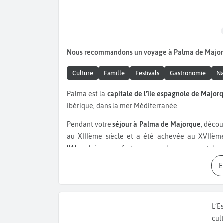
Nous recommandons un voyage à Palma de Major
Culture
Famille
Festivals
Gastronomie
Na
Palma est la
capitale de l'île espagnole de Major
ibérique, dans la mer Méditerranée.
Pendant votre
séjour à Palma de Majorque
, décou
au XIIIème siècle et a été achevée au XVIIème
l'Almudaina
, une forteresse arabe avec un style 
des monarques de l'île. Profitez-en pour découvrir
du XIVème siècle, il est construit dans un styl
Majorque, visitez aussi certains musées, comme l
XVIIème siècle. Il expose des tableaux de Salva
L’E
musée de Majorque
, quant à lui, présente des œ
cul
les œuvres exposées à la
fondation Pilar et Joan