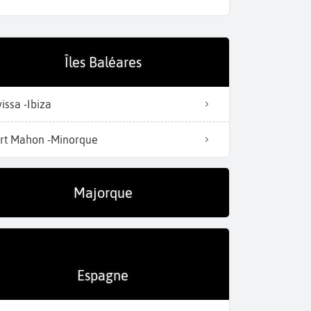
Îles Baléares
La Marina
vissa -Ibiza
rt Mahon -Minorque
Majorque
Espagne