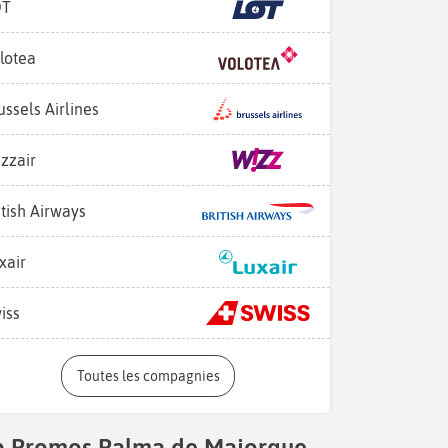
OT
lotea
ussels Airlines
zzair
itish Airways
xair
iss
Toutes les compagnies
p Promos Palma de Majorque