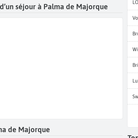
L
s d’un séjour à Palma de Majorque
Vo
Br
Wi
Br
Lu
Sw
ma de Majorque
To