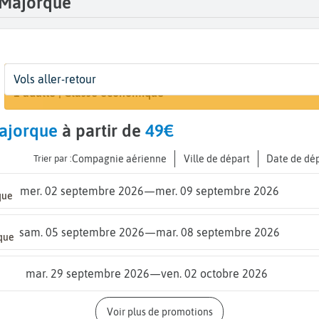
 Majorque
Départ
Dates
Voyageurs | Classe
Arriv
Vols aller-retour
Rechercher un 
De...
Dates de votre voyage
1 adulte | Classe économique
Palm
ajorque
à partir de
49€
Trier par :
Compagnie aérienne
Ville de départ
Date de dé
mer. 02 septembre 2026
—
mer. 09 septembre 2026
que
sam. 05 septembre 2026
—
mar. 08 septembre 2026
que
mar. 29 septembre 2026
—
ven. 02 octobre 2026
Voir plus de promotions