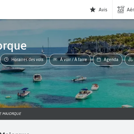
Avis
Aér
orque
Horaires des vols
À voir / À faire
Agenda
DE MAJORQUE