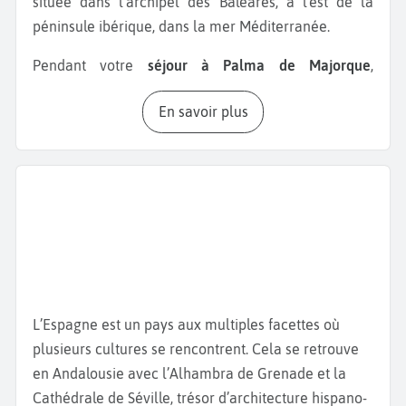
située dans l'archipel des Baléares, à l'est de la
péninsule ibérique, dans la mer Méditerranée.
Pendant votre
séjour à Palma de Majorque
,
découvrez la
cathédrale Santa María
dont la
En savoir plus
construction a débuté au XIIIème siècle et a été
achevée au XVIIème siècle. Non loin de là, vous
trouverez le
Palais royal de l'Almudaina
, une
forteresse arabe avec un style architectural
mauresque. Elle deviendra ensuite la résidence des
monarques de l'île. Profitez-en pour découvrir le
château de Bellver, situé au sommet de la colline.
Datant du XIVème siècle, il est construit dans un
style gothique méditerranéen. Durant votre week-
L’Espagne est un pays aux multiples facettes où
end à Palma de Majorque, visitez aussi certains
plusieurs cultures se rencontrent. Cela se retrouve
musées, comme le
musée-fondation Juan March
en Andalousie avec l’Alhambra de Grenade et la
situé dans un palais datant du XVIIème siècle. Il
Cathédrale de Séville, trésor d’architecture hispano-