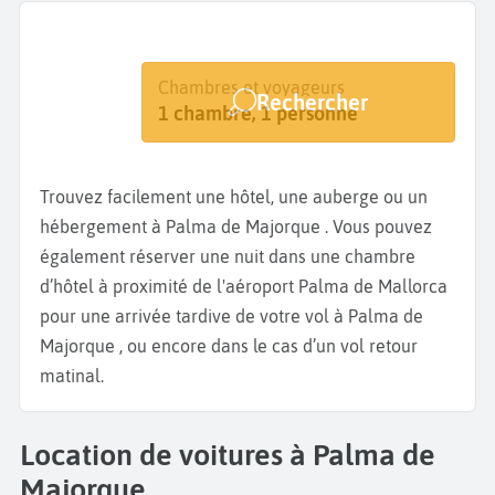
Destination
Dates
Chambres et voyageurs
Rechercher
Palma de Majorque
Dates de votre séjour
1 chambre, 1 personne
Trouvez facilement une hôtel, une auberge ou un
hébergement à Palma de Majorque . Vous pouvez
également réserver une nuit dans une chambre
d’hôtel à proximité de l'aéroport Palma de Mallorca
pour une arrivée tardive de votre vol à Palma de
Majorque , ou encore dans le cas d’un vol retour
matinal.
Location de voitures à Palma de
Majorque