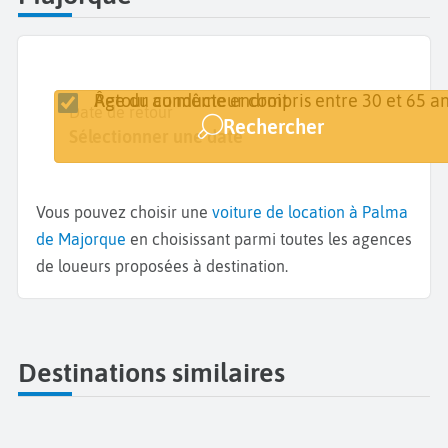
Retour au même endroit
Âge du conducteur compris entre 30 et 65 an
Lieu de retrait
Date de retrait
Date de retour
Rechercher
Palma de Majorque
Sélectionner une date
Sélectionner une date
Vous pouvez choisir une
voiture de location à Palma
de Majorque
en choisissant parmi toutes les agences
de loueurs proposées à destination.
Destinations similaires