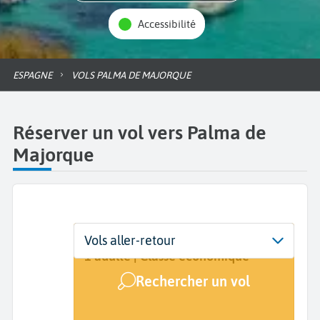
Accessibilité
ESPAGNE
VOLS PALMA DE MAJORQUE
Réserver un vol vers Palma de
Majorque
Départ
Dates
Voyageurs | Classe
Vols aller-retour
De...
Dates de votre voyage
1 adulte | Classe économique
Rechercher un vol
Arrivée