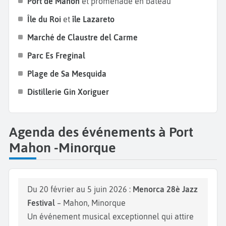
Port de Mahon
et promenade en bateau
Terminez votre
séjour à Mahon
par une visite de la
Île du Roi
et
île Lazareto
Distillerie Gin Xoriguer
, située sur le port. Vous aurez
Marché de Claustre del Carme
la chance de participer à une dégustation gratuite
du gin local. En effet, le gin est la boisson alcoolisée
Parc Es Freginal
la plus réputée à Minorque. Pour une expérience
Plage de Sa Mesquida
authentique, goûtez le cocktail local, la Pomada, à
Distillerie Gin Xoriguer
base de gin Xoriguer et de limonade.
Agenda des événements à Port
Mahon -Minorque
Du 20 février au 5 juin 2026 :
Menorca 28è Jazz
Festival
– Mahon, Minorque
Un événement musical exceptionnel qui attire