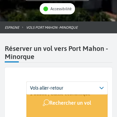
Accessibilité
ESPAGNE
VOLS PORT MAHON -MINORQUE
Réserver un vol vers Port Mahon -
Minorque
Départ
Dates
Voyageurs | Classe
Vols aller-retour
De...
Dates de votre voyage
1 adulte | Classe économique
Rechercher un vol
Arrivée