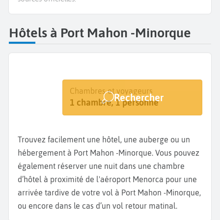
Hôtels à Port Mahon -Minorque
Destination
Dates
Chambres et voyageurs
Rechercher
Minorque - Port Mahon
Dates de votre séjour
1 chambre, 1 personne
Trouvez facilement une hôtel, une auberge ou un
hébergement à Port Mahon -Minorque. Vous pouvez
également réserver une nuit dans une chambre
d’hôtel à proximité de l'aéroport Menorca pour une
arrivée tardive de votre vol à Port Mahon -Minorque,
ou encore dans le cas d’un vol retour matinal.