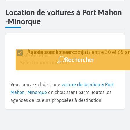
Location de voitures à Port Mahon
-Minorque
Retour au même endroit
Âge du conducteur compris entre 30 et 65 an
Lieu de retrait
Date de retrait
Date de retour
Rechercher
Minorque - Port Mahon
Sélectionner une date
Sélectionner une date
Vous pouvez choisir une
voiture de location à Port
Mahon -Minorque
en choisissant parmi toutes les
agences de loueurs proposées à destination.