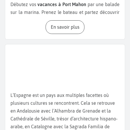
Débutez vos
vacances à Port Mahon
par une balade
sur la marina. Prenez le bateau et partez découvrir
de magnifiques paysages et des monuments tels
En savoir plus
que l
’Île du Roi,
l
’Île du Lazareto
et la
Forteresse de
La Mola
. Une fois cette expérience terminée,
empruntez les escaliers «
Ses Voltes
» qui relient le
port à la ville afin de contempler le centre-ville.
Déambulez dans les principales rues commerçantes
de Mahon, l
a Carrer Nou
et la
Carrer Hannover
.
Retrouvez la
Place de la Constitution
, où se trouvent
l’
Église Santa Maria
, célèbre pour son orgue
monumental du XIXe siècle, et la mairie de la ville.
L’Espagne est un pays aux multiples facettes où
À quelques pas de ces rues, traversez la
Calle ses
plusieurs cultures se rencontrent. Cela se retrouve
Moreres
et photographiez la
statue de Mateu Orfila
,
en Andalousie avec l’Alhambra de Grenade et la
un ancien médecin mondialement connu pour être
Cathédrale de Séville, trésor d’architecture hispano-
un pionnier de la toxicologie médico-légale. Visitez
arabe, en Catalogne avec la Sagrada Familia de
également le
Teatro Principal de Maó
, bâti en 1829.