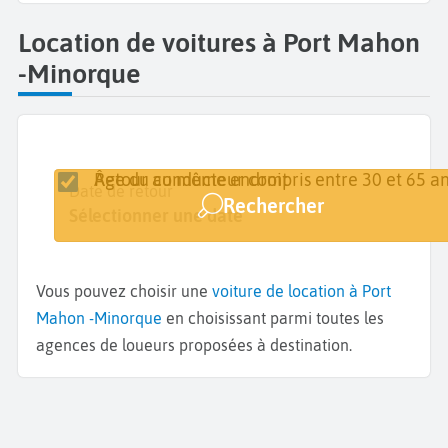
Location de voitures à Port Mahon
-Minorque
Retour au même endroit
Âge du conducteur compris entre 30 et 65 an
Lieu de retrait
Date de retrait
Date de retour
Rechercher
Minorque - Port Mahon
Sélectionner une date
Sélectionner une date
Vous pouvez choisir une
voiture de location à Port
Mahon -Minorque
en choisissant parmi toutes les
agences de loueurs proposées à destination.