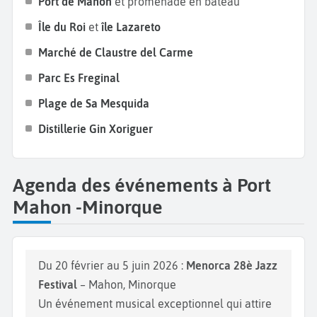
Port de Mahon
et promenade en bateau
Terminez votre
séjour à Mahon
par une visite de la
Île du Roi
et
île Lazareto
Distillerie Gin Xoriguer
, située sur le port. Vous aurez
Marché de Claustre del Carme
la chance de participer à une dégustation gratuite
du gin local. En effet, le gin est la boisson alcoolisée
Parc Es Freginal
la plus réputée à Minorque. Pour une expérience
Plage de Sa Mesquida
authentique, goûtez le cocktail local, la Pomada, à
Distillerie Gin Xoriguer
base de gin Xoriguer et de limonade.
Agenda des événements à Port
Mahon -Minorque
Du 20 février au 5 juin 2026 :
Menorca 28è Jazz
Festival
– Mahon, Minorque
Un événement musical exceptionnel qui attire