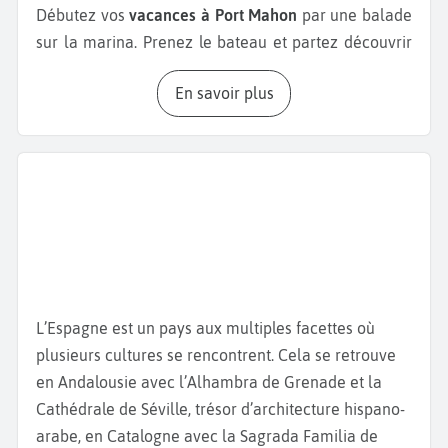
Débutez vos
vacances à Port Mahon
par une balade
sur la marina. Prenez le bateau et partez découvrir
de magnifiques paysages et des monuments tels
En savoir plus
que l
’Île du Roi,
l
’Île du Lazareto
et la
Forteresse de
La Mola
. Une fois cette expérience terminée,
empruntez les escaliers «
Ses Voltes
» qui relient le
port à la ville afin de contempler le centre-ville.
Déambulez dans les principales rues commerçantes
de Mahon, l
a Carrer Nou
et la
Carrer Hannover
.
Retrouvez la
Place de la Constitution
, où se trouvent
l’
Église Santa Maria
, célèbre pour son orgue
monumental du XIXe siècle, et la mairie de la ville.
L’Espagne est un pays aux multiples facettes où
À quelques pas de ces rues, traversez la
Calle ses
plusieurs cultures se rencontrent. Cela se retrouve
Moreres
et photographiez la
statue de Mateu Orfila
,
en Andalousie avec l’Alhambra de Grenade et la
un ancien médecin mondialement connu pour être
Cathédrale de Séville, trésor d’architecture hispano-
un pionnier de la toxicologie médico-légale. Visitez
arabe, en Catalogne avec la Sagrada Familia de
également le
Teatro Principal de Maó
, bâti en 1829.