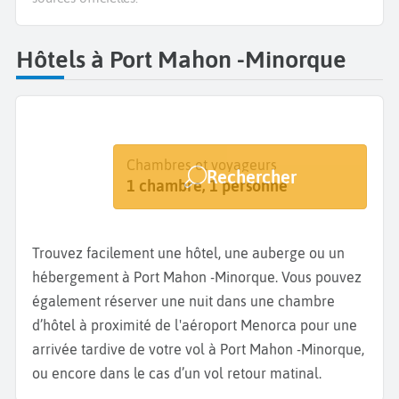
Hôtels à Port Mahon -Minorque
Destination
Dates
Chambres et voyageurs
Rechercher
Minorque - Port Mahon
Dates de votre séjour
1 chambre, 1 personne
Trouvez facilement une hôtel, une auberge ou un
hébergement à Port Mahon -Minorque. Vous pouvez
également réserver une nuit dans une chambre
d’hôtel à proximité de l'aéroport Menorca pour une
arrivée tardive de votre vol à Port Mahon -Minorque,
ou encore dans le cas d’un vol retour matinal.