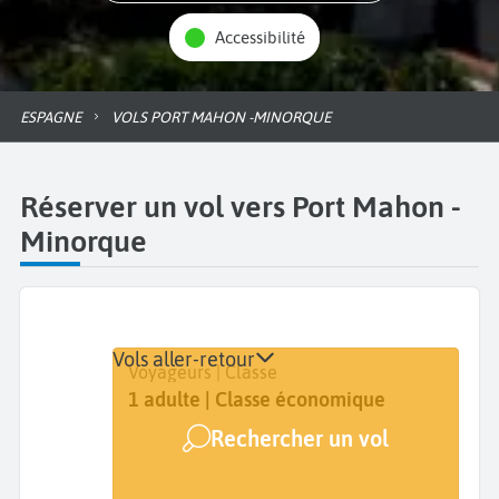
Accessibilité
ESPAGNE
VOLS PORT MAHON -MINORQUE
Réserver un vol vers Port Mahon -
Minorque
Vols aller-retour
Départ
Dates
Voyageurs | Classe
De...
Dates de votre voyage
1 adulte | Classe économique
Rechercher un vol
Arrivée