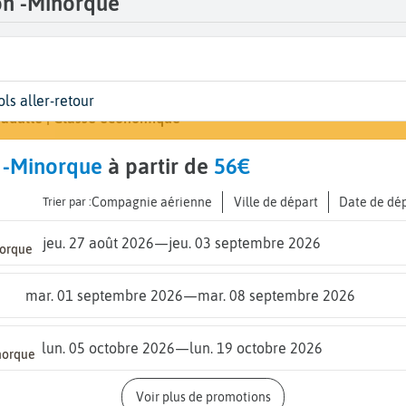
on -Minorque
épart
ates
yageurs | Classe
Arrivée
ols aller-retour
Rechercher un vo
...
ates de votre voyage
 adulte | Classe économique
Minorq
 -Minorque
à partir de
56€
Trier par :
Compagnie aérienne
Ville de départ
Date de dé
jeu. 27 août 2026
—
jeu. 03 septembre 2026
norque
mar. 01 septembre 2026
—
mar. 08 septembre 2026
lun. 05 octobre 2026
—
lun. 19 octobre 2026
norque
Voir plus de promotions