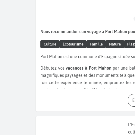
Nous recommandons un voyage à Port Mahon pou
Culture
Écotourisme
Famille
Nature
Plag
Port Mahon est une commune d’Espagne située sur
Débutez vos
vacances à Port Mahon
par une bal
magnifiques paysages et des monuments tels que 
fois cette expérience terminée, empruntez les 
contempler le centre-ville. Déambulez dans les 
Carrer Hannover
. Retrouvez la
Place de la Consti
orgue monumental du XIXe siècle, et la mairie de
Moreres
et photographiez la
statue de Mateu Or
pionnier de la toxicologie médico-légale. Visitez
L’E
premier théâtre d’opéra construit en Espagne et 
cul
possède plusieurs espaces verts, comme le
Parc E