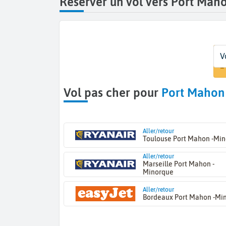
Réserver un vol vers Port Mah
D
D
Vo
V
De
D
1
Vol pas cher pour
Port Mahon
Aller/retour
Toulouse Port Mahon -Mi
Aller/retour
Marseille Port Mahon -
Minorque
Aller/retour
Bordeaux Port Mahon -Mi