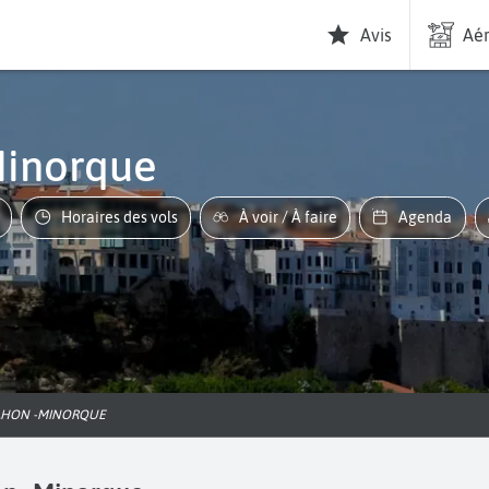
Avis
Aér
Minorque
Horaires des vols
À voir / À faire
Agenda
MAHON -MINORQUE