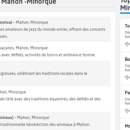
t Mahon -Minorque
Mi
estival
– Mahon, Minorque
es amateurs de jazz du monde entier, offrant des concerts
Dé
sses.
Re
maçanes, Mahon, Minorque
avec défilés, activités de loisirs et ambiance festive.
Dé
Re
igieuses, célébrant les traditions locales dans le
hon, Minorque
Pa
e l'été avec des traditions équestres, des défilés et des
Dé
Re
animaux)
– Mahon, Minorque
la traditionnelle bénédiction des animaux à Mahon.