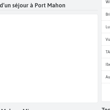
Wi
 d’un séjour à Port Mahon
Br
Lu
Vu
TA
Ib
Au
To