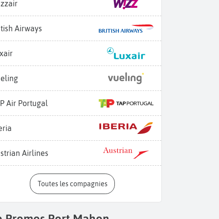
zzair
itish Airways
xair
eling
P Air Portugal
eria
strian Airlines
Toutes les compagnies
p Promos Port Mahon -