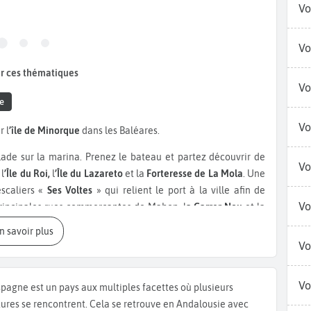
Vo
Vo
r ces thématiques
Vo
e
Vo
 l
’île de Minorque
dans les Baléares.
ade sur la marina. Prenez le bateau et partez découvrir de
Vo
l
’Île du Roi,
l
’Île du Lazareto
et la
Forteresse de La Mola
. Une
escaliers «
Ses Voltes
» qui relient le port à la ville afin de
Vo
principales rues commerçantes de Mahon, l
a Carrer Nou
et la
tution
, où se trouvent l’
Église Santa Maria
, célèbre pour son
En savoir plus
 la ville. À quelques pas de ces rues, traversez la
Calle ses
Vo
fila
, un ancien médecin mondialement connu pour être un
 également le
Teatro Principal de Maó
, bâti en 1829. Il s’agit du
Vo
spagne est un pays aux multiples facettes où plusieurs
l’un des plus anciens toujours en activité en Europe. Mahon
tures se rencontrent. Cela se retrouve en Andalousie avec
s Freginal
, la
Plaça Bastió
ou encore l'
Esplanada
, idéals pour