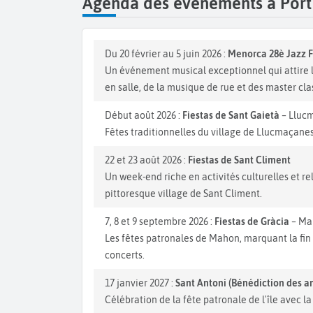
Agenda des événements à Por
Du 20 février au 5 juin 2026 :
Menorca 28è Jazz F
Un événement musical exceptionnel qui attire l
en salle, de la musique de rue et des master cla
Début août 2026 :
Fiestas de Sant Gaietà
– Lluc
Fêtes traditionnelles du village de Llucmaçanes 
22 et 23 août 2026 :
Fiestas de Sant Climent
Un week-end riche en activités culturelles et rel
pittoresque village de Sant Climent.
7, 8 et 9 septembre 2026 :
Fiestas de Gràcia
– Ma
Les fêtes patronales de Mahon, marquant la fin d
concerts.
17 janvier 2027 :
Sant Antoni (Bénédiction des 
Célébration de la fête patronale de l'île avec 