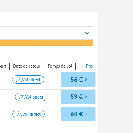
l
ue - Port Mahon (MAH)
part
Date de retour
Temps de vol
Prix
56 €
Vol direct
59 €
Vol direct
60 €
Vol direct