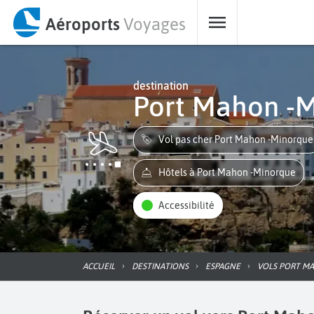
Aéroports
Voyages
destination
Port Mahon -
Vol pas cher Port Mahon -Minorque
Hôtels à Port Mahon -Minorque
Accessibilité
ACCUEIL
DESTINATIONS
ESPAGNE
VOLS PORT 