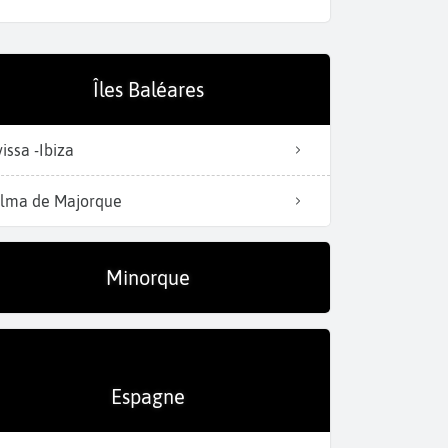
Îles Baléares
Explorez le Parc nature
vissa -Ibiza
lma de Majorque
Minorque
Espagne