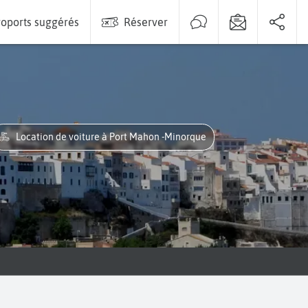
oports suggérés
Réserver
Location de voiture à Port Mahon -Minorque