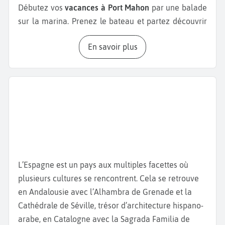
Débutez vos
vacances à Port Mahon
par une balade
sur la marina. Prenez le bateau et partez découvrir
de magnifiques paysages et des monuments tels
En savoir plus
que l
’Île du Roi,
l
’Île du Lazareto
et la
Forteresse de
La Mola
. Une fois cette expérience terminée,
empruntez les escaliers «
Ses Voltes
» qui relient le
port à la ville afin de contempler le centre-ville.
Déambulez dans les principales rues commerçantes
de Mahon, l
a Carrer Nou
et la
Carrer Hannover
.
Retrouvez la
Place de la Constitution
, où se trouvent
l’
Église Santa Maria
, célèbre pour son orgue
monumental du XIXe siècle, et la mairie de la ville.
L’Espagne est un pays aux multiples facettes où
À quelques pas de ces rues, traversez la
Calle ses
plusieurs cultures se rencontrent. Cela se retrouve
Moreres
et photographiez la
statue de Mateu Orfila
,
en Andalousie avec l’Alhambra de Grenade et la
un ancien médecin mondialement connu pour être
Cathédrale de Séville, trésor d’architecture hispano-
un pionnier de la toxicologie médico-légale. Visitez
arabe, en Catalogne avec la Sagrada Familia de
également le
Teatro Principal de Maó
, bâti en 1829.