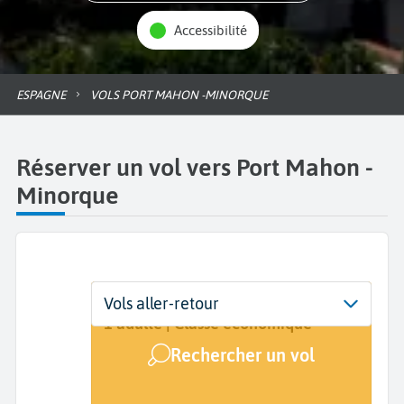
Accessibilité
ESPAGNE
VOLS PORT MAHON -MINORQUE
Réserver un vol vers Port Mahon -
Minorque
Départ
Dates
Voyageurs | Classe
Vols aller-retour
De...
Dates de votre voyage
1 adulte | Classe économique
Rechercher un vol
Arrivée