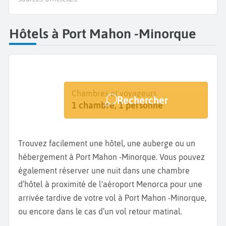
Hôtels à Port Mahon -Minorque
Destination
Dates
Chambres et voyageurs
Rechercher
Minorque - Port Mahon
Dates de votre séjour
1 chambre, 1 personne
Trouvez facilement une hôtel, une auberge ou un
hébergement à Port Mahon -Minorque. Vous pouvez
également réserver une nuit dans une chambre
d’hôtel à proximité de l'aéroport Menorca pour une
arrivée tardive de votre vol à Port Mahon -Minorque,
ou encore dans le cas d’un vol retour matinal.