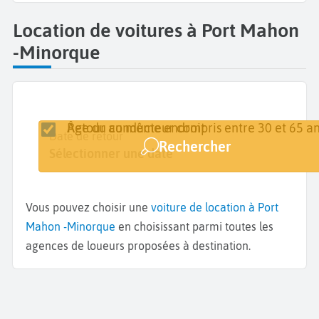
Location de voitures à Port Mahon
-Minorque
Retour au même endroit
Âge du conducteur compris entre 30 et 65 an
Lieu de retrait
Date de retrait
Date de retour
Rechercher
Minorque - Port Mahon
Sélectionner une date
Sélectionner une date
Vous pouvez choisir une
voiture de location à Port
Mahon -Minorque
en choisissant parmi toutes les
agences de loueurs proposées à destination.