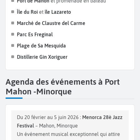
Port de Mahon
et promenade en bateau
Terminez votre
séjour à Mahon
par une visite de la
Île du Roi
et
île Lazareto
Distillerie Gin Xoriguer
, située sur le port. Vous aurez
Marché de Claustre del Carme
la chance de participer à une dégustation gratuite
du gin local. En effet, le gin est la boisson alcoolisée
Parc Es Freginal
la plus réputée à Minorque. Pour une expérience
Plage de Sa Mesquida
authentique, goûtez le cocktail local, la Pomada, à
Distillerie Gin Xoriguer
base de gin Xoriguer et de limonade.
Agenda des événements à Port
Mahon -Minorque
Du 20 février au 5 juin 2026 :
Menorca 28è Jazz
Festival
– Mahon, Minorque
Un événement musical exceptionnel qui attire