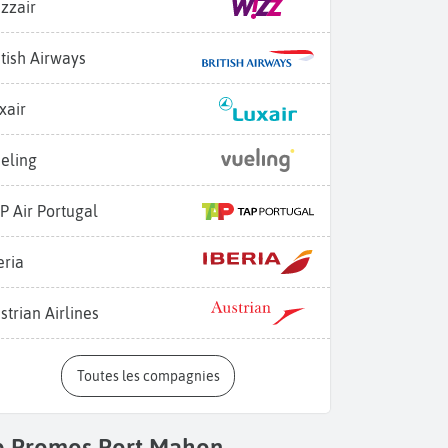
zzair
itish Airways
xair
eling
P Air Portugal
eria
strian Airlines
Toutes les compagnies
p Promos Port Mahon -