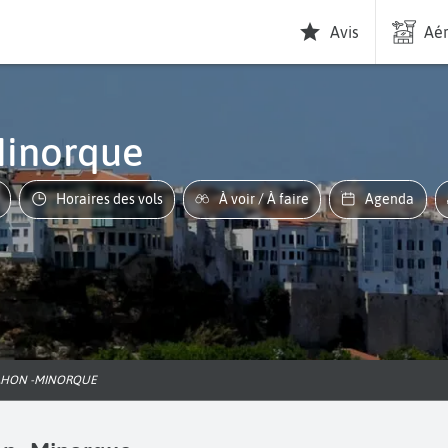
Avis
Aér
Minorque
Horaires des vols
À voir / À faire
Agenda
MAHON -MINORQUE