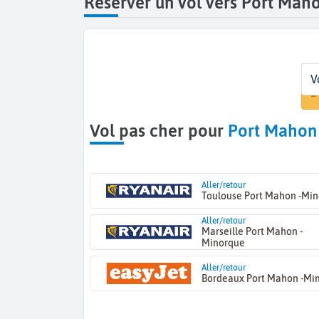
Réserver un vol vers Port Mah
D
D
Vo
V
De
D
1
Vol pas cher pour
Port Mahon
Aller/retour
Toulouse Port Mahon -Mi
Aller/retour
Marseille Port Mahon -
Minorque
Aller/retour
Bordeaux Port Mahon -Mi