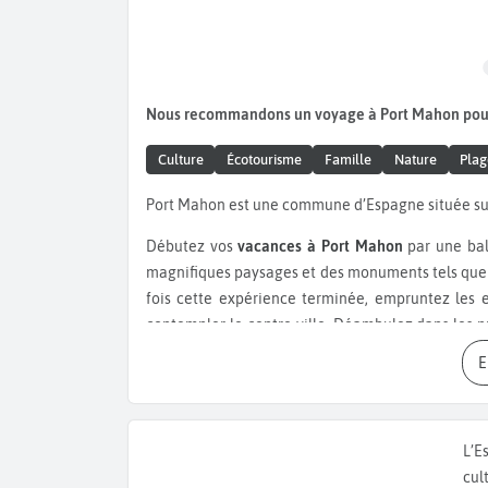
Nous recommandons un voyage à Port Mahon pou
Culture
Écotourisme
Famille
Nature
Plag
Port Mahon est une commune d’Espagne située sur
Débutez vos
vacances à Port Mahon
par une bal
magnifiques paysages et des monuments tels que 
fois cette expérience terminée, empruntez les 
contempler le centre-ville. Déambulez dans les 
Carrer Hannover
. Retrouvez la
Place de la Consti
orgue monumental du XIXe siècle, et la mairie de
Moreres
et photographiez la
statue de Mateu Or
pionnier de la toxicologie médico-légale. Visitez
L’E
premier théâtre d’opéra construit en Espagne et 
cul
possède plusieurs espaces verts, comme le
Parc E