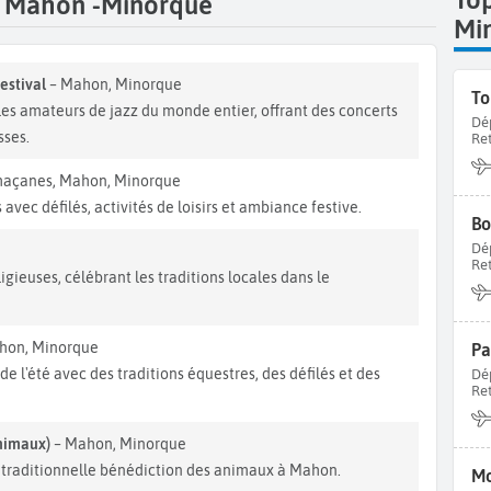
t Mahon -Minorque
Mi
estival
– Mahon, Minorque
es amateurs de jazz du monde entier, offrant des concerts
Dé
sses.
Re
maçanes, Mahon, Minorque
avec défilés, activités de loisirs et ambiance festive.
Dé
Re
igieuses, célébrant les traditions locales dans le
hon, Minorque
Pa
e l'été avec des traditions équestres, des défilés et des
Dé
Re
animaux)
– Mahon, Minorque
la traditionnelle bénédiction des animaux à Mahon.