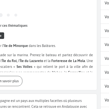
Vo
Vo
r ces thématiques
Vo
e
Vo
 l
’île de Minorque
dans les Baléares.
ade sur la marina. Prenez le bateau et partez découvrir de
Vo
l
’Île du Roi,
l
’Île du Lazareto
et la
Forteresse de La Mola
. Une
escaliers «
Ses Voltes
» qui relient le port à la ville afin de
Vo
principales rues commerçantes de Mahon, l
a Carrer Nou
et la
tution
, où se trouvent l’
Église Santa Maria
, célèbre pour son
En savoir plus
 la ville. À quelques pas de ces rues, traversez la
Calle ses
Vo
fila
, un ancien médecin mondialement connu pour être un
 également le
Teatro Principal de Maó
, bâti en 1829. Il s’agit du
Vo
spagne est un pays aux multiples facettes où plusieurs
l’un des plus anciens toujours en activité en Europe. Mahon
tures se rencontrent. Cela se retrouve en Andalousie avec
s Freginal
, la
Plaça Bastió
ou encore l'
Esplanada
, idéals pour