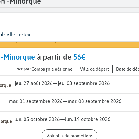
on -Minorque
épart
ates
yageurs | Classe
Arrivée
ols aller-retour
Rechercher un vo
...
ates de votre voyage
 adulte | Classe économique
Minorq
 -Minorque
à partir de
56€
Trier par :
Compagnie aérienne
Ville de départ
Date de dé
jeu. 27 août 2026
—
jeu. 03 septembre 2026
norque
mar. 01 septembre 2026
—
mar. 08 septembre 2026
lun. 05 octobre 2026
—
lun. 19 octobre 2026
norque
Voir plus de promotions