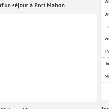
Wi
 d’un séjour à Port Mahon
Br
Lu
Vu
TA
Ib
Au
To