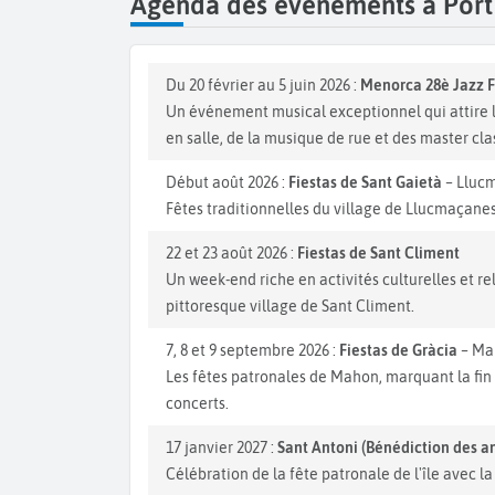
Agenda des événements à Por
Du 20 février au 5 juin 2026 :
Menorca 28è Jazz F
Un événement musical exceptionnel qui attire l
en salle, de la musique de rue et des master cla
Début août 2026 :
Fiestas de Sant Gaietà
– Lluc
Fêtes traditionnelles du village de Llucmaçanes 
22 et 23 août 2026 :
Fiestas de Sant Climent
Un week-end riche en activités culturelles et rel
pittoresque village de Sant Climent.
7, 8 et 9 septembre 2026 :
Fiestas de Gràcia
– Ma
Les fêtes patronales de Mahon, marquant la fin d
concerts.
17 janvier 2027 :
Sant Antoni (Bénédiction des 
Célébration de la fête patronale de l'île avec 