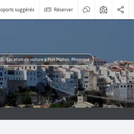
oports suggérés
Réserver
Location de voiture à Port Mahon -Minorque