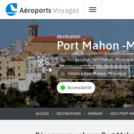
Aéroports
Voyages
destination
Port Mahon -
Vol pas cher Port Mahon -Minorque
Hôtels à Port Mahon -Minorque
Accessibilité
ACCUEIL
DESTINATIONS
ESPAGNE
VOLS PORT 