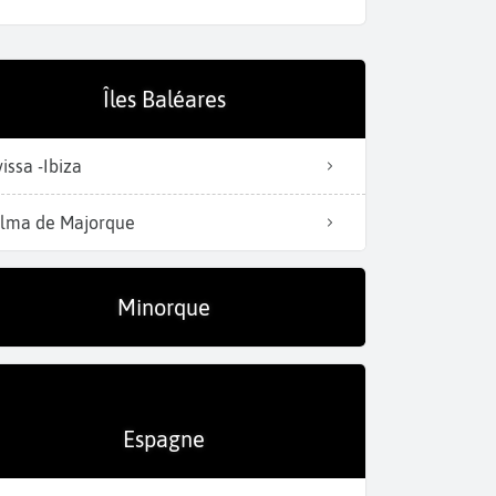
Îles Baléares
Explorez le Parc nature
vissa -Ibiza
lma de Majorque
Minorque
Espagne