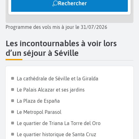
Rechercher
et la
Feria de Abril
, qui attirent des milliers de
visiteurs chaque année. Enfin, profitez de la vie
nocturne de Séville avec ses bars à tapas,
Programme des vols mis à jour le 31/07/2026
restaurants et spectacles de rue. Séville est un
véritable paradis pour les amateurs de cuisine, avec
Les incontournables à voir lors
des plats typiques comme le flamenquín, le jamón
d’un séjour à Séville
ibérico, et les tapas servies dans des bars
traditionnels tels que El Rinconcillo, le plus ancien
bar de Séville. Ne quittez pas Séville sans avoir
La cathédrale de Séville et la Giralda
goûté quelques spécialités comme le cocido
Le Palais Alcazar et ses jardins
Andaluz, un ragoût composé de viandes, de
légumes, de pommes de terre, et de pois chiches.
La Plaza de España
Le Metropol Parasol
Le quartier de Triana La Torre del Oro
Le quartier historique de Santa Cruz