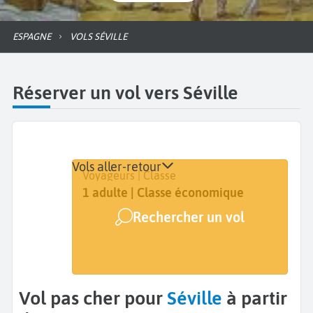
ESPAGNE
VOLS SÉVILLE
Réserver un vol vers Séville
Vols aller-retour
Départ
Dates
Voyageurs | Classe
De...
Dates de votre voyage
1 adulte | Classe économique
Rechercher un vol
Arrivée
Séville (SVQ)
Vol pas cher pour
Séville
à partir