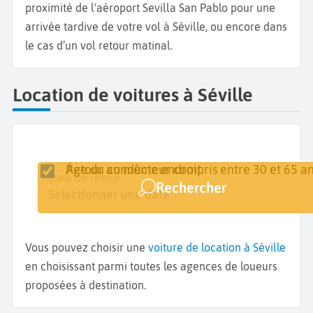
proximité de l'aéroport Sevilla San Pablo pour une
arrivée tardive de votre vol à Séville, ou encore dans
le cas d’un vol retour matinal.
Location de voitures à Séville
Retour au même endroit
Âge du conducteur compris entre 30 et 65 an
Lieu de retrait
Date de retrait
Date de retour
Rechercher
Séville
Sélectionner une date
Sélectionner une date
Vous pouvez choisir une
voiture de location à Séville
en choisissant parmi toutes les agences de loueurs
proposées à destination.