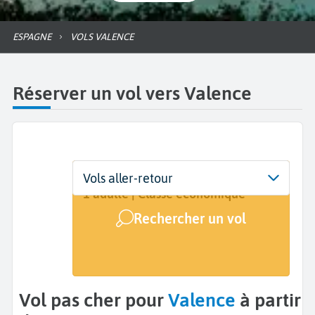
ESPAGNE
VOLS VALENCE
Réserver un vol vers Valence
Départ
Dates
Voyageurs | Classe
Vols aller-retour
De...
Dates de votre voyage
1 adulte | Classe économique
Rechercher un vol
Arrivée
Valence (VLC)
Vol pas cher pour
Valence
à partir