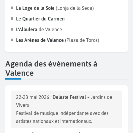
ambiance festive en assistant à Las Fallas, une fête
La Loge de la Soie
(Lonja de la Seda)
traditionnelle classée au patrimoine immatériel de
Le Quartier du Carmen
l’UNESCO, où d’immenses sculptures en carton-pâte
L'Albufera
de Valence
sont brûlées lors de la nuit du 19 mars. Bonnes
vacances à Valence !
Les Arènes de Valence
(Plaza de Toros)
Agenda des événements à
Valence
22-23 mai 2026 :
Deleste Festival
– Jardins de
Vivers
Festival de musique indépendante avec des
artistes nationaux et internationaux.