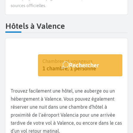
sources officielles.
Hôtels à Valence
Destination
Dates
Chambres et voyageurs
Rechercher
Valence
Dates de votre séjour
1 chambre, 1 personne
Trouvez facilement une hôtel, une auberge ou un
hébergement à Valence. Vous pouvez également
réserver une nuit dans une chambre d’hôtel à
proximité de l'aéroport Valencia pour une arrivée
tardive de votre vol à Valence, ou encore dans le cas
d’un vol retour matinal.