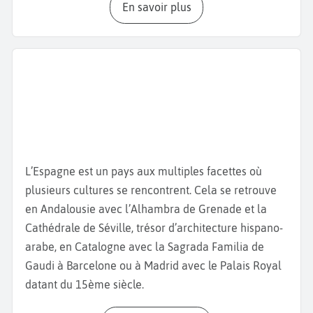
En savoir plus
entourée par le Micalet, clocher du XIVème siècle de
la
Cathédrale de Valence
, célèbre pour abriter le
Saint Calice, que certains considèrent comme le
véritable Graal. Admirez également la
basilique de
la Virgen de los Desamparados
et le
Palais de la
Généralité Valencienne,
siège du gouvernement
régional, datant du XVe siècle. Poursuivez votre
visite de Valence
avec le marché central, un joyau
de l’architecture moderne et l’un des plus grands
L’Espagne est un pays aux multiples facettes où
marchés couverts d’Europe avec ses épiceries,
plusieurs cultures se rencontrent. Cela se retrouve
boucheries ou encore
bar à tapas
qui cuisinent les
en Andalousie avec l’Alhambra de Grenade et la
aliments du marché. Ne manquez pas de goûter la
Cathédrale de Séville, trésor d’architecture hispano-
paella valencienne, plat emblématique à base de
arabe, en Catalogne avec la Sagrada Familia de
riz, de poulet, de lapin et de haricots verts, née dans
Gaudi à Barcelone ou à Madrid avec le Palais Royal
cette région mais aussi l’Agua de Valencia, un
datant du 15ème siècle.
cocktail de Champagne ou de cava avec du jus
d’orange, de la vodka et du gin. Découvrez ensuite