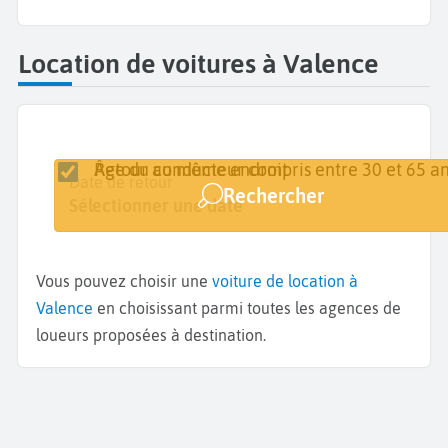
Location de voitures à Valence
Retour au même endroit
Âge du conducteur compris entre 30 et 65 an
Lieu de retrait
Date de retrait
Date de retour
Rechercher
Valence
Sélectionner une date
Sélectionner une date
Vous pouvez choisir une
voiture de location à
Valence
en choisissant parmi toutes les agences de
loueurs proposées à destination.