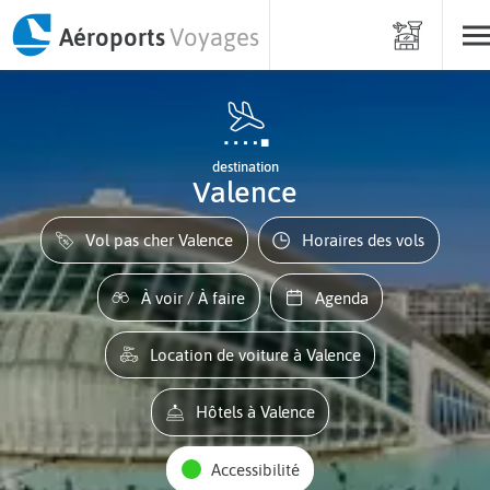
Aéroports
Voyages
destination
Valence
Vol pas cher Valence
Horaires des vols
À voir / À faire
Agenda
Location de voiture à Valence
Hôtels à Valence
Accessibilité