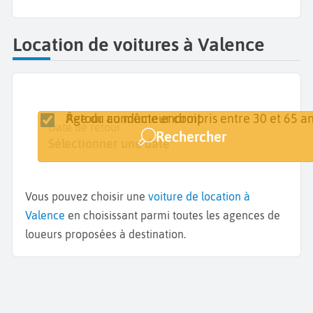
Location de voitures à Valence
Retour au même endroit
Âge du conducteur compris entre 30 et 65 an
Lieu de retrait
Date de retrait
Date de retour
Rechercher
Valence
Sélectionner une date
Sélectionner une date
Vous pouvez choisir une
voiture de location à
Valence
en choisissant parmi toutes les agences de
loueurs proposées à destination.