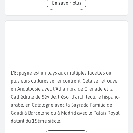
En savoir plus
entourée par le Micalet, clocher du XIVème siècle de
la
Cathédrale de Valence
, célèbre pour abriter le
Saint Calice, que certains considèrent comme le
véritable Graal. Admirez également la
basilique de
la Virgen de los Desamparados
et le
Palais de la
Généralité Valencienne,
siège du gouvernement
régional, datant du XVe siècle. Poursuivez votre
visite de Valence
avec le marché central, un joyau
de l’architecture moderne et l’un des plus grands
L’Espagne est un pays aux multiples facettes où
marchés couverts d’Europe avec ses épiceries,
plusieurs cultures se rencontrent. Cela se retrouve
boucheries ou encore
bar à tapas
qui cuisinent les
en Andalousie avec l’Alhambra de Grenade et la
aliments du marché. Ne manquez pas de goûter la
Cathédrale de Séville, trésor d’architecture hispano-
paella valencienne, plat emblématique à base de
arabe, en Catalogne avec la Sagrada Familia de
riz, de poulet, de lapin et de haricots verts, née dans
Gaudi à Barcelone ou à Madrid avec le Palais Royal
cette région mais aussi l’Agua de Valencia, un
datant du 15ème siècle.
cocktail de Champagne ou de cava avec du jus
d’orange, de la vodka et du gin. Découvrez ensuite