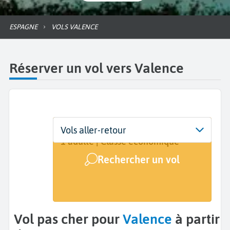
ESPAGNE
VOLS VALENCE
Réserver un vol vers Valence
Départ
Dates
Voyageurs | Classe
Vols aller-retour
De...
Dates de votre voyage
1 adulte | Classe économique
Rechercher un vol
Arrivée
Valence (VLC)
Vol pas cher pour
Valence
à partir