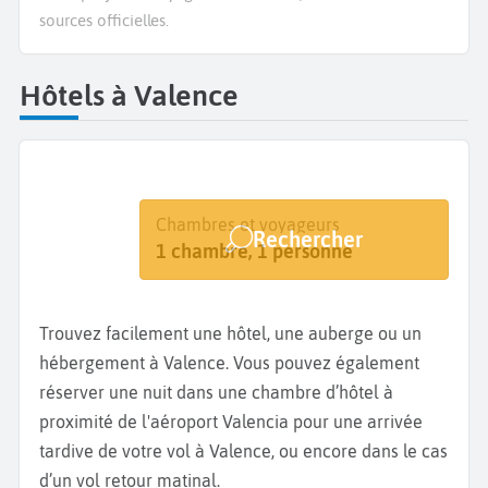
sources officielles.
Hôtels à Valence
Destination
Dates
Chambres et voyageurs
Rechercher
Valence
Dates de votre séjour
1 chambre, 1 personne
Trouvez facilement une hôtel, une auberge ou un
hébergement à Valence. Vous pouvez également
réserver une nuit dans une chambre d’hôtel à
proximité de l'aéroport Valencia pour une arrivée
tardive de votre vol à Valence, ou encore dans le cas
d’un vol retour matinal.