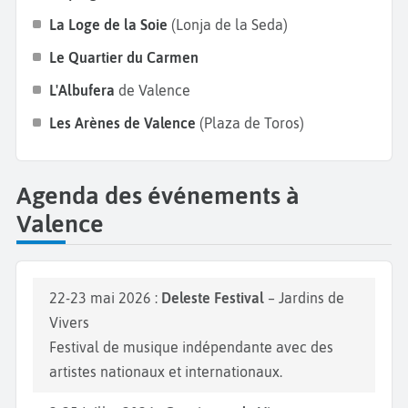
ambiance festive en assistant à Las Fallas, une fête
La Loge de la Soie
(Lonja de la Seda)
traditionnelle classée au patrimoine immatériel de
Le Quartier du Carmen
l’UNESCO, où d’immenses sculptures en carton-pâte
L'Albufera
de Valence
sont brûlées lors de la nuit du 19 mars. Bonnes
vacances à Valence !
Les Arènes de Valence
(Plaza de Toros)
Agenda des événements à
Valence
22-23 mai 2026 :
Deleste Festival
– Jardins de
Vivers
Festival de musique indépendante avec des
artistes nationaux et internationaux.