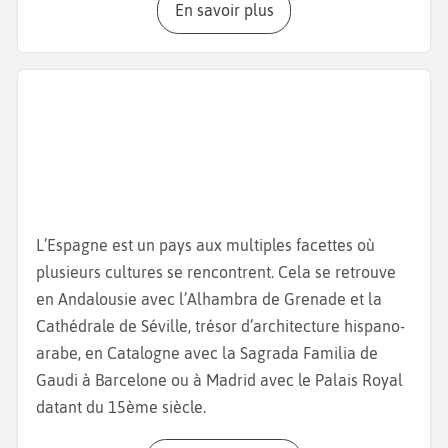
En savoir plus
entourée par le Micalet, clocher du XIVème siècle de
la
Cathédrale de Valence
, célèbre pour abriter le
Saint Calice, que certains considèrent comme le
véritable Graal. Admirez également la
basilique de
la Virgen de los Desamparados
et le
Palais de la
Généralité Valencienne,
siège du gouvernement
régional, datant du XVe siècle. Poursuivez votre
visite de Valence
avec le marché central, un joyau
de l’architecture moderne et l’un des plus grands
L’Espagne est un pays aux multiples facettes où
marchés couverts d’Europe avec ses épiceries,
plusieurs cultures se rencontrent. Cela se retrouve
boucheries ou encore
bar à tapas
qui cuisinent les
en Andalousie avec l’Alhambra de Grenade et la
aliments du marché. Ne manquez pas de goûter la
Cathédrale de Séville, trésor d’architecture hispano-
paella valencienne, plat emblématique à base de
arabe, en Catalogne avec la Sagrada Familia de
riz, de poulet, de lapin et de haricots verts, née dans
Gaudi à Barcelone ou à Madrid avec le Palais Royal
cette région mais aussi l’Agua de Valencia, un
datant du 15ème siècle.
cocktail de Champagne ou de cava avec du jus
d’orange, de la vodka et du gin. Découvrez ensuite