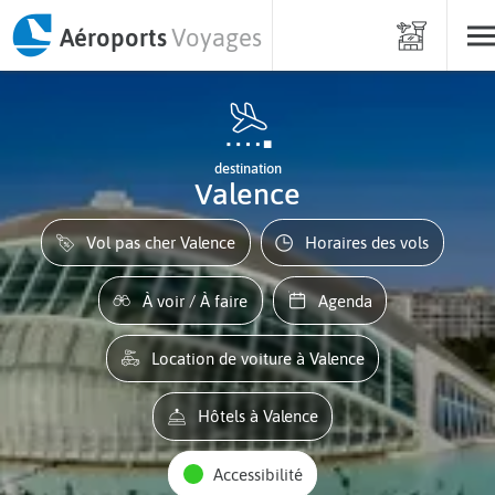
Aéroports
Voyages
destination
Valence
Vol pas cher Valence
Horaires des vols
À voir / À faire
Agenda
Location de voiture à Valence
Hôtels à Valence
Accessibilité