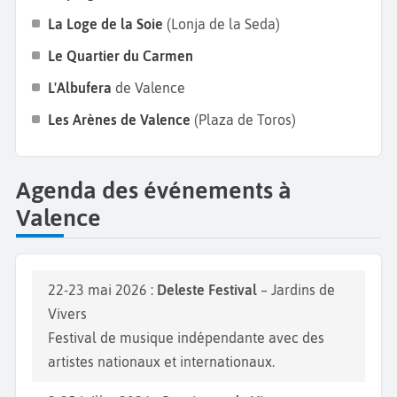
ambiance festive en assistant à Las Fallas, une fête
La Loge de la Soie
(Lonja de la Seda)
traditionnelle classée au patrimoine immatériel de
Le Quartier du Carmen
l’UNESCO, où d’immenses sculptures en carton-pâte
L'Albufera
de Valence
sont brûlées lors de la nuit du 19 mars. Bonnes
vacances à Valence !
Les Arènes de Valence
(Plaza de Toros)
Agenda des événements à
Valence
22-23 mai 2026 :
Deleste Festival
– Jardins de
Vivers
Festival de musique indépendante avec des
artistes nationaux et internationaux.