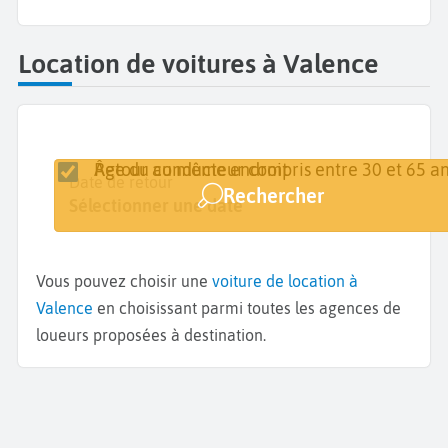
Location de voitures à Valence
Retour au même endroit
Âge du conducteur compris entre 30 et 65 an
Lieu de retrait
Date de retrait
Date de retour
Rechercher
Valence
Sélectionner une date
Sélectionner une date
Vous pouvez choisir une
voiture de location à
Valence
en choisissant parmi toutes les agences de
loueurs proposées à destination.