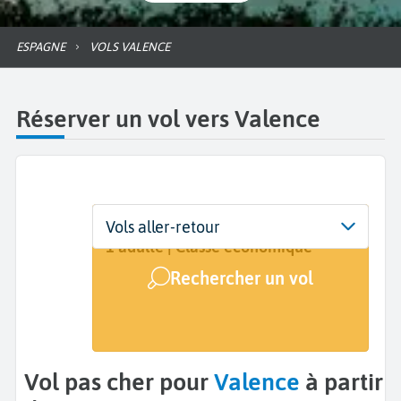
ESPAGNE
VOLS VALENCE
Réserver un vol vers Valence
Départ
Dates
Voyageurs | Classe
Vols aller-retour
De...
Dates de votre voyage
1 adulte | Classe économique
Rechercher un vol
Arrivée
Valence (VLC)
Vol pas cher pour
Valence
à partir