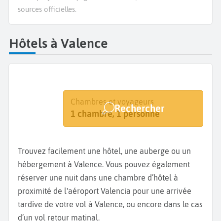
sources officielles.
Hôtels à Valence
Destination
Dates
Chambres et voyageurs
Rechercher
Valence
Dates de votre séjour
1 chambre, 1 personne
Trouvez facilement une hôtel, une auberge ou un
hébergement à Valence. Vous pouvez également
réserver une nuit dans une chambre d’hôtel à
proximité de l'aéroport Valencia pour une arrivée
tardive de votre vol à Valence, ou encore dans le cas
d’un vol retour matinal.