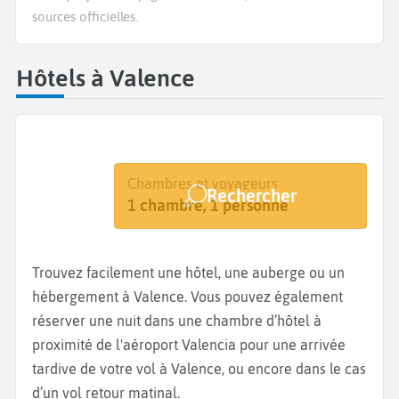
sources officielles.
Hôtels à Valence
Destination
Dates
Chambres et voyageurs
Rechercher
Valence
Dates de votre séjour
1 chambre, 1 personne
Trouvez facilement une hôtel, une auberge ou un
hébergement à Valence. Vous pouvez également
réserver une nuit dans une chambre d’hôtel à
proximité de l'aéroport Valencia pour une arrivée
tardive de votre vol à Valence, ou encore dans le cas
d’un vol retour matinal.