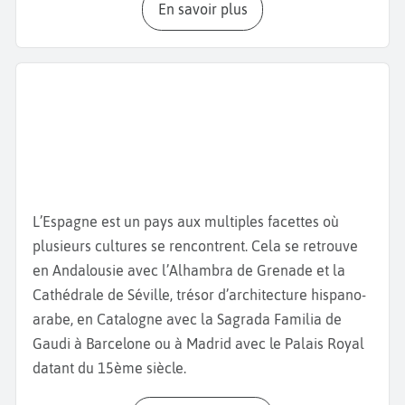
En savoir plus
entourée par le Micalet, clocher du XIVème siècle de
la
Cathédrale de Valence
, célèbre pour abriter le
Saint Calice, que certains considèrent comme le
véritable Graal. Admirez également la
basilique de
la Virgen de los Desamparados
et le
Palais de la
Généralité Valencienne,
siège du gouvernement
régional, datant du XVe siècle. Poursuivez votre
visite de Valence
avec le marché central, un joyau
de l’architecture moderne et l’un des plus grands
L’Espagne est un pays aux multiples facettes où
marchés couverts d’Europe avec ses épiceries,
plusieurs cultures se rencontrent. Cela se retrouve
boucheries ou encore
bar à tapas
qui cuisinent les
en Andalousie avec l’Alhambra de Grenade et la
aliments du marché. Ne manquez pas de goûter la
Cathédrale de Séville, trésor d’architecture hispano-
paella valencienne, plat emblématique à base de
arabe, en Catalogne avec la Sagrada Familia de
riz, de poulet, de lapin et de haricots verts, née dans
Gaudi à Barcelone ou à Madrid avec le Palais Royal
cette région mais aussi l’Agua de Valencia, un
datant du 15ème siècle.
cocktail de Champagne ou de cava avec du jus
d’orange, de la vodka et du gin. Découvrez ensuite