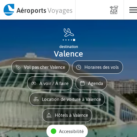
Aéroports
Voyages
destination
Valence
Vol pas cher Valence
Horaires des vols
À voir / À faire
Agenda
Location de voiture à Valence
Hôtels à Valence
Accessibilité