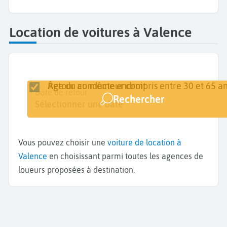
Location de voitures à Valence
Retour au même endroit
Âge du conducteur compris entre 30 et 65 an
Lieu de retrait
Date de retrait
Date de retour
Rechercher
Valence
Sélectionner une date
Sélectionner une date
Vous pouvez choisir une
voiture de location à
Valence
en choisissant parmi toutes les agences de
loueurs proposées à destination.