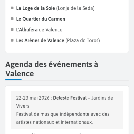
ambiance festive en assistant à Las Fallas, une fête
La Loge de la Soie
(Lonja de la Seda)
traditionnelle classée au patrimoine immatériel de
Le Quartier du Carmen
l’UNESCO, où d’immenses sculptures en carton-pâte
L'Albufera
de Valence
sont brûlées lors de la nuit du 19 mars. Bonnes
vacances à Valence !
Les Arènes de Valence
(Plaza de Toros)
Agenda des événements à
Valence
22-23 mai 2026 :
Deleste Festival
– Jardins de
Vivers
Festival de musique indépendante avec des
artistes nationaux et internationaux.