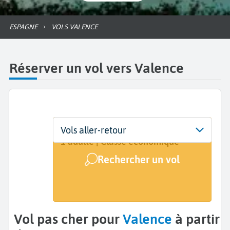
ESPAGNE
VOLS VALENCE
Réserver un vol vers Valence
Départ
Dates
Voyageurs | Classe
Vols aller-retour
De...
Dates de votre voyage
1 adulte | Classe économique
Rechercher un vol
Arrivée
Valence (VLC)
Vol pas cher pour
Valence
à partir