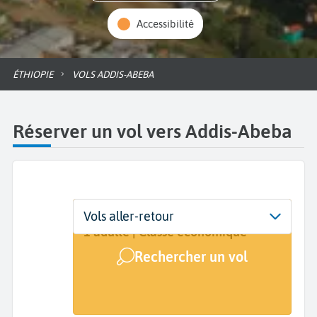
Accessibilité
ÉTHIOPIE
VOLS ADDIS-ABEBA
Réserver un vol vers Addis-Abeba
Départ
Dates
Voyageurs | Classe
Vols aller-retour
De...
Dates de votre voyage
1 adulte | Classe économique
Rechercher un vol
Arrivée
Addis-Abeba (ADD)