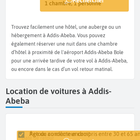
Rechercher
Addis-Abeba
Dates de votre séjour
1 chambre, 1 personne
Trouvez facilement une hôtel, une auberge ou un
hébergement à Addis-Abeba. Vous pouvez
également réserver une nuit dans une chambre
d’hôtel à proximité de l'aéroport Addis-Abeba Bole
pour une arrivée tardive de votre vol à Addis-Abeba,
ou encore dans le cas d’un vol retour matinal.
Location de voitures à Addis-
Abeba
Retour au même endroit
Âge du conducteur compris entre 30 et 65 an
Lieu de retrait
Date de retrait
Date de retour