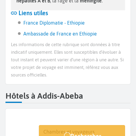
hépatites A et B
, la rage et la
méningite
.
Liens utiles
France Diplomatie - Ethiopie
Ambassade de France en Ethiopie
Les informations de cette rubrique sont données à titre
indicatif uniquement. Elles sont susceptibles d’évoluer à
tout instant et peuvent varier d’une région à une autre. Si
votre projet de voyage est imminent, référez vous aux
sources officielles.
Hôtels à Addis-Abeba
Destination
Dates
Chambres et voyageurs