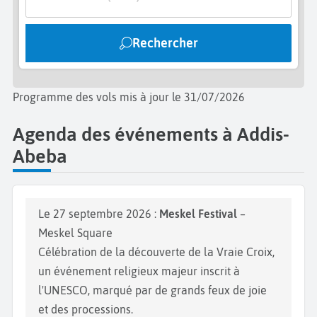
avec un café Arabica au tomoca coffee, le plus vieux
café de la ville. Vous pourrez aussi participer à une
Rechercher
cérémonie du café. Terminez par la visite de la
Cathédrale Saint-Georges
avec son architecture
traditionnelle et ses murs ornés. Contemplez les
Programme des vols mis à jour le 31/07/2026
œuvres d'artistes éthiopiens dont celles du réputé
Afewerk Tekle. Rendez-vous ensuite à la
Cathédrale
Agenda des événements à Addis-
de la Sainte-Trinité
. Avec son architecture
Abeba
européenne et ses vitraux, elle accueille des
cérémonies religieuses et expose de nombreuses
oeuvres historiques à l'intérieur de l'église.
Le 27 septembre 2026 :
Meskel Festival
–
Meskel Square
Célébration de la découverte de la Vraie Croix,
un événement religieux majeur inscrit à
l'UNESCO, marqué par de grands feux de joie
et des processions.