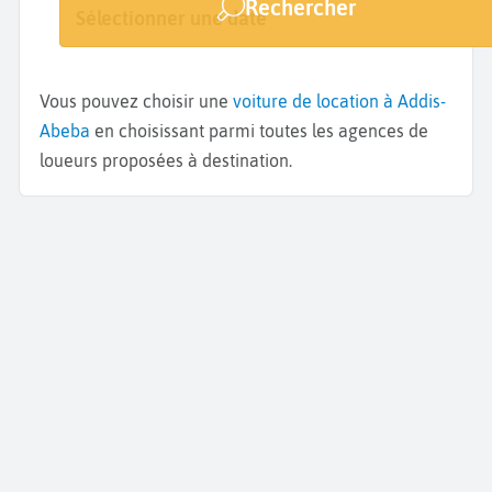
Rechercher
Addis-Abeba
Sélectionner une date
Sélectionner une date
Vous pouvez choisir une
voiture de location à Addis-
Abeba
en choisissant parmi toutes les agences de
loueurs proposées à destination.