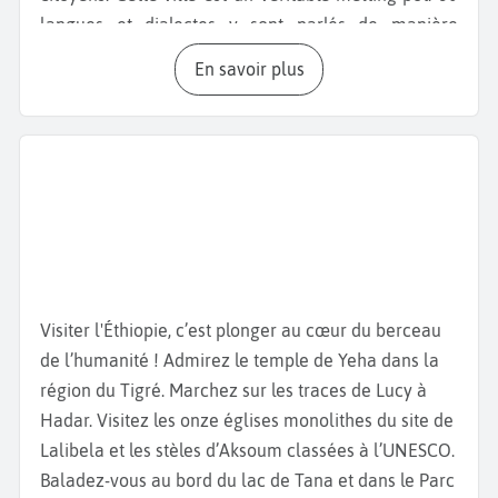
langues et dialectes y sont parlés de manière
quotidienne. Elle est considérée comme le centre
En savoir plus
économique et culturel de l'Ethiopie.
Commencez votre
visite d’Addis-Abeba
par le côté
culturel avec ses nombreux musées. Vous pourrez
vous y rendre de différentes manières : tramway,
bus, taxis ou en “gari-gari”, un chariot tracté par un
cheval. Le
Musée éthnographique
, situé dans
l’ancien
Palais de l'empereur Hailé Sélassié
,
rassemble plus de 13 000 objets éthiopiens datant
parfois de plus de 2 500 ans. Continuez la quête de
Visiter l'Éthiopie, c’est plonger au cœur du berceau
nos origines avec le musée national d’Éthiopie. Vous
de l’humanité ! Admirez le temple de Yeha dans la
y trouverez des œuvres d’art éthiopiennes et aussi le
région du Tigré. Marchez sur les traces de Lucy à
fossile de la célèbre LUCY.
Allez ensuite au
Musée
Hadar. Visitez les onze églises monolithes du site de
des martyrs
de la terreur rouge. Vous y apprendrez
Lalibela et les stèles d’Aksoum classées à l’UNESCO.
la sombre expérience communiste du pays sous le
Baladez-vous au bord du lac de Tana et dans le Parc