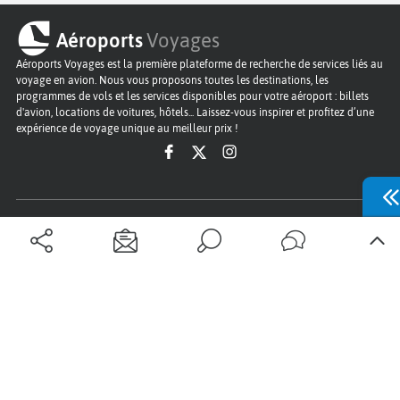
Aéroports
Voyages
Aéroports Voyages est la première plateforme de recherche de services liés au
voyage en avion. Nous vous proposons toutes les destinations, les
programmes de vols et les services disponibles pour votre aéroport : billets
d'avion, locations de voitures, hôtels... Laissez-vous inspirer et profitez d’une
expérience de voyage unique au meilleur prix !
Sur Aéroports Voyages
Aéroports-Voyages ©2026
tous droits réservés
Aéroports
Conditions générales
Politique de confidentialité
Questions - Réponses
Plan du site
Qui sommes nous ?
Contact