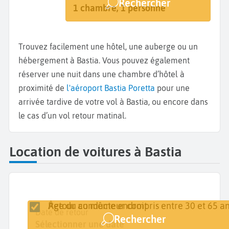
Rechercher
Bastia
Dates de votre séjour
1 chambre, 1 personne
Trouvez facilement une hôtel, une auberge ou un
hébergement à Bastia. Vous pouvez également
réserver une nuit dans une chambre d’hôtel à
proximité de
l'aéroport Bastia Poretta
pour une
arrivée tardive de votre vol à Bastia, ou encore dans
le cas d’un vol retour matinal.
Location de voitures à Bastia
Retour au même endroit
Âge du conducteur compris entre 30 et 65 an
Lieu de retrait
Date de retrait
Date de retour
Rechercher
Bastia
Sélectionner une date
Sélectionner une date