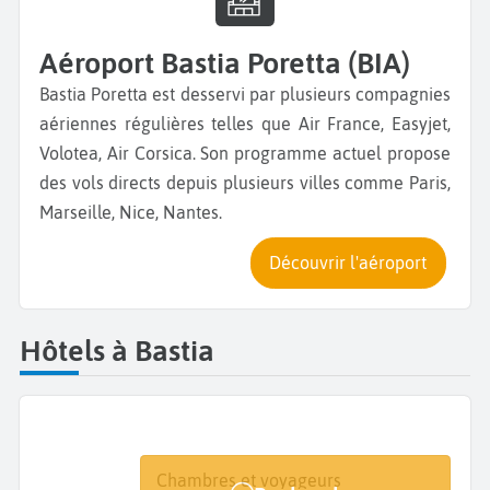
Aéroport Bastia Poretta (BIA)
Bastia Poretta est desservi par plusieurs compagnies
aériennes régulières telles que Air France, Easyjet,
Volotea, Air Corsica. Son programme actuel propose
des vols directs depuis plusieurs villes comme Paris,
Marseille, Nice, Nantes.
Découvrir l'aéroport
Hôtels à Bastia
Destination
Dates
Chambres et voyageurs