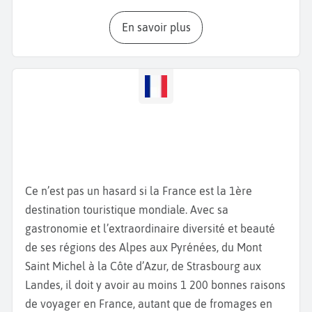
bleu azur et la montagne. Crapahutez au cœur des
En savoir plus
petites ruelles de la vieille ville, baladez-vous dans
le
jardin Romieu.
Ce petit paradis vert est idéal pour
faire une pause dans votre ascension vers la
Citadelle.
Pendant l'ascension, vous traverserez des
terrasses fleuries et des fontaines et au sommet,
vous aurez une vue panoramique sur la ville.
Construite en 1378, vous pénétrez dans la citadelle
par la porte Louis XVI et découvrez de petites rues
pittoresques et des façades colorées. La place du
Ce n’est pas un hasard si la France est la 1ère
donjon, le
Palais des Gouverneurs
, le
Musée
destination touristique mondiale. Avec sa
d’Histoire de Bastia
et la
Cathédrale Sainte-Marie
gastronomie et l’extraordinaire diversité et beauté
sont les endroits incontournables de votre balade
de ses régions des Alpes aux Pyrénées, du Mont
dans la citadelle. L’
église Saint-Jean-Baptiste,
de
Saint Michel à la Côte d’Azur, de Strasbourg aux
style baroque, avec ses deux clochers et son
Landes, il doit y avoir au moins 1 200 bonnes raisons
intérieur richement décoré, est le symbole religieux
de voyager en France, autant que de fromages en
de la ville. Pendant votre
séjour à Bastia
, ne