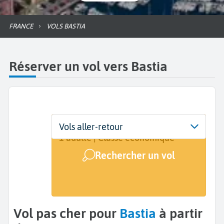
FRANCE
VOLS BASTIA
Réserver un vol vers Bastia
Départ
Dates
Voyageurs | Classe
Vols aller-retour
De...
Dates de votre voyage
1 adulte | Classe économique
Rechercher un vol
Arrivée
Bastia (BIA)
Vol pas cher pour
Bastia
à partir