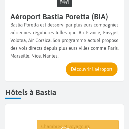
Aéroport Bastia Poretta (BIA)
Bastia Poretta est desservi par plusieurs compagnies
aériennes régulières telles que Air France, Easyjet,
Volotea, Air Corsica. Son programme actuel propose
des vols directs depuis plusieurs villes comme Paris,
Marseille, Nice, Nantes.
Découvrir l'aéroport
Hôtels à Bastia
Destination
Dates
Chambres et voyageurs