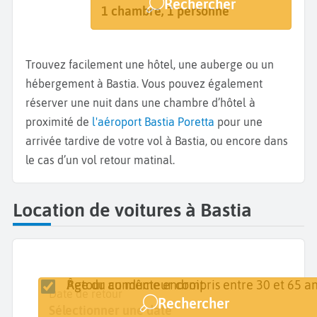
Rechercher
Bastia
Dates de votre séjour
1 chambre, 1 personne
Trouvez facilement une hôtel, une auberge ou un
hébergement à Bastia. Vous pouvez également
réserver une nuit dans une chambre d’hôtel à
proximité de
l'aéroport Bastia Poretta
pour une
arrivée tardive de votre vol à Bastia, ou encore dans
le cas d’un vol retour matinal.
Location de voitures à Bastia
Retour au même endroit
Âge du conducteur compris entre 30 et 65 an
Lieu de retrait
Date de retrait
Date de retour
Rechercher
Bastia
Sélectionner une date
Sélectionner une date