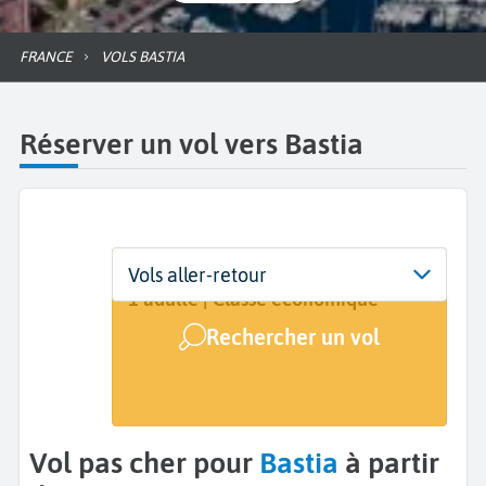
FRANCE
VOLS BASTIA
Réserver un vol vers Bastia
Départ
Dates
Voyageurs | Classe
Vols aller-retour
De...
Dates de votre voyage
1 adulte | Classe économique
Rechercher un vol
Arrivée
Bastia (BIA)
Vol pas cher pour
Bastia
à partir