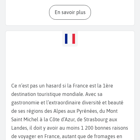
bleu azur et la montagne. Crapahutez au cœur des
En savoir plus
petites ruelles de la vieille ville, baladez-vous dans
le
jardin Romieu.
Ce petit paradis vert est idéal pour
faire une pause dans votre ascension vers la
Citadelle.
Pendant l'ascension, vous traverserez des
terrasses fleuries et des fontaines et au sommet,
vous aurez une vue panoramique sur la ville.
Construite en 1378, vous pénétrez dans la citadelle
par la porte Louis XVI et découvrez de petites rues
pittoresques et des façades colorées. La place du
Ce n’est pas un hasard si la France est la 1ère
donjon, le
Palais des Gouverneurs
, le
Musée
destination touristique mondiale. Avec sa
d’Histoire de Bastia
et la
Cathédrale Sainte-Marie
gastronomie et l’extraordinaire diversité et beauté
sont les endroits incontournables de votre balade
de ses régions des Alpes aux Pyrénées, du Mont
dans la citadelle. L’
église Saint-Jean-Baptiste,
de
Saint Michel à la Côte d’Azur, de Strasbourg aux
style baroque, avec ses deux clochers et son
Landes, il doit y avoir au moins 1 200 bonnes raisons
intérieur richement décoré, est le symbole religieux
de voyager en France, autant que de fromages en
de la ville. Pendant votre
séjour à Bastia
, ne