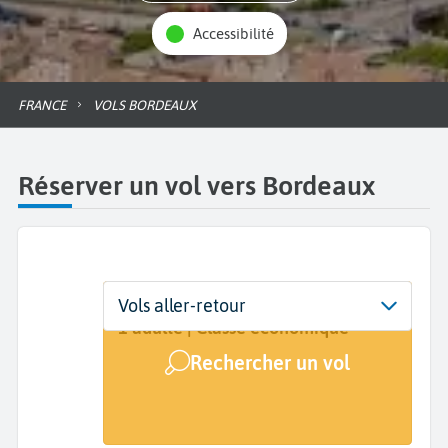
Accessibilité
FRANCE
VOLS BORDEAUX
Réserver un vol vers Bordeaux
Départ
Dates
Voyageurs | Classe
Vols aller-retour
De...
Dates de votre voyage
1 adulte | Classe économique
Rechercher un vol
Arrivée
Bordeaux (BOD)