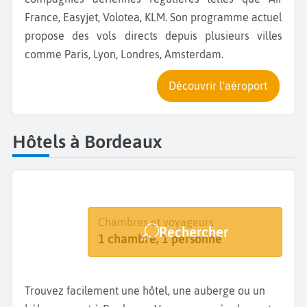
France, Easyjet, Volotea, KLM. Son programme actuel
propose des vols directs depuis plusieurs villes
comme Paris, Lyon, Londres, Amsterdam.
Découvrir l'aéroport
Hôtels à Bordeaux
Destination
Dates
Chambres et voyageurs
Rechercher
Bordeaux
Dates de votre séjour
1 chambre, 1 personne
Trouvez facilement une hôtel, une auberge ou un