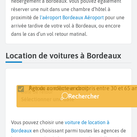
hébergement à Bordeaux. Vous pouvez également
réserver une nuit dans une chambre d’hôtel à
proximité de
l'aéroport Bordeaux Aéroport
pour une
arrivée tardive de votre vol à Bordeaux, ou encore
dans le cas d’un vol retour matinal.
Location de voitures à Bordeaux
Retour au même endroit
Âge du conducteur compris entre 30 et 65 an
Lieu de retrait
Date de retrait
Date de retour
Rechercher
Bordeaux
Sélectionner une date
Sélectionner une date
Vous pouvez choisir une
voiture de location à
Bordeaux
en choisissant parmi toutes les agences de