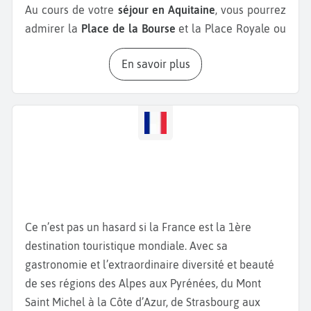
Au cours de votre
séjour en Aquitaine
, vous pourrez
admirer la
Place de la Bourse
et la Place Royale ou
encore les
Portes Cailhau
et Saint-Eloi datant de
En savoir plus
l'époque Louis XV. Prenez le temps de vous balader
dans les ruelles du
Quartier Saint Pierre
, un quartier
ancien regorgeant de petits restaurants et de
boutiques. Si vous êtes sportif, vous apprécierez une
balade à vélo sur les quais ou dans l'un des
magnifiques parcs de la ville tels que le
Parc Floral
,
le
Parc Bordelais
, le
Jardin Botanique
ou encore le
Jardin public
. Ces poumons verts dans la ville sont
très appréciés des bordelais qui adorent s’y
Ce n’est pas un hasard si la France est la 1ère
promener à pied, faire des pique niques ou des jeux
destination touristique mondiale. Avec sa
avec les enfants. Les amateurs de musée
gastronomie et l’extraordinaire diversité et beauté
apprécieront la visite du
Musée d’Aquitaine
de ses régions des Alpes aux Pyrénées, du Mont
présentant l’histoire de Bordeaux et de sa région ou
Saint Michel à la Côte d’Azur, de Strasbourg aux
encore la
Cité du vin
. Une séance dégustation est