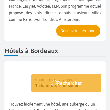
France, Easyjet, Volotea, KLM. Son programme actuel
propose des vols directs depuis plusieurs villes
comme Paris, Lyon, Londres, Amsterdam.
Découvrir l'aéroport
Hôtels à Bordeaux
Destination
Dates
Chambres et voyageurs
Rechercher
Bordeaux
Dates de votre séjour
1 chambre, 1 personne
Trouvez facilement une hôtel, une auberge ou un