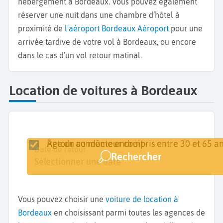
hébergement à Bordeaux. Vous pouvez également
réserver une nuit dans une chambre d’hôtel à
proximité de
l'aéroport Bordeaux Aéroport
pour une
arrivée tardive de votre vol à Bordeaux, ou encore
dans le cas d’un vol retour matinal.
Location de voitures à Bordeaux
Retour au même endroit
Âge du conducteur compris entre 30 et 65 an
Lieu de retrait
Date de retrait
Date de retour
Rechercher
Bordeaux
Sélectionner une date
Sélectionner une date
Vous pouvez choisir une
voiture de location à
Bordeaux
en choisissant parmi toutes les agences de