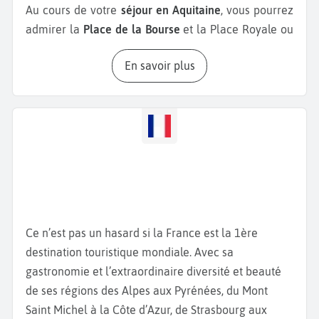
Au cours de votre
séjour en Aquitaine
, vous pourrez
admirer la
Place de la Bourse
et la Place Royale ou
encore les
Portes Cailhau
et Saint-Eloi datant de
En savoir plus
l'époque Louis XV. Prenez le temps de vous balader
dans les ruelles du
Quartier Saint Pierre
, un quartier
ancien regorgeant de petits restaurants et de
boutiques. Si vous êtes sportif, vous apprécierez une
balade à vélo sur les quais ou dans l'un des
magnifiques parcs de la ville tels que le
Parc Floral
,
le
Parc Bordelais
, le
Jardin Botanique
ou encore le
Jardin public
. Ces poumons verts dans la ville sont
très appréciés des bordelais qui adorent s’y
Ce n’est pas un hasard si la France est la 1ère
promener à pied, faire des pique niques ou des jeux
destination touristique mondiale. Avec sa
avec les enfants. Les amateurs de musée
gastronomie et l’extraordinaire diversité et beauté
apprécieront la visite du
Musée d’Aquitaine
de ses régions des Alpes aux Pyrénées, du Mont
présentant l’histoire de Bordeaux et de sa région ou
Saint Michel à la Côte d’Azur, de Strasbourg aux
encore la
Cité du vin
. Une séance dégustation est