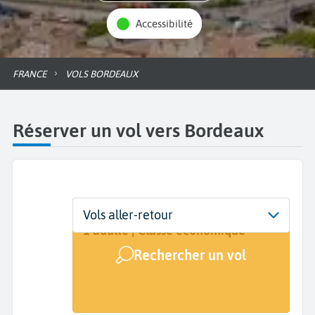
Accessibilité
FRANCE
VOLS BORDEAUX
Réserver un vol vers Bordeaux
Départ
Dates
Voyageurs | Classe
Vols aller-retour
De...
Dates de votre voyage
1 adulte | Classe économique
Rechercher un vol
Arrivée
Bordeaux (BOD)