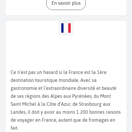
En savoir plus
Pendant votre
séjour à Brest
, vous aurez de quoi
faire de belles balades dans la ville et aux alentours.
Aventurez-vous jusqu'au
Phare du petit Minou
, au
Vallon du Stang Alar ou au
Parc de la Penfeld
.
Prenez le téléphérique urbain ou passez au pied de
ème
la
Tour de la Motte-Tanguy
. Datant du XIV
siècle,
cette tour est un parfait exemple de l’architecture
ancienne de Brest. Poursuivez votre balade par la
Ce n’est pas un hasard si la France est la 1ère
visite du
Musée Nationale de la Marine
qui se trouve
destination touristique mondiale. Avec sa
ème
dans le
Château de Brest
datant du XVII
siècle et
gastronomie et l’extraordinaire diversité et beauté
offrant de nombreux points de vue. Continuez avec
de ses régions des Alpes aux Pyrénées, du Mont
l’Océanopolis
, composé de 3 parties dédiées à la
Saint Michel à la Côte d’Azur, de Strasbourg aux
flore et la faune tropicales, bretonnes et polaires. Il
Landes, il doit y avoir au moins 1 200 bonnes raisons
abrite aussi un grand aquarium avec des requins et
de voyager en France, autant que de fromages en
le sentier des loutres pour tout savoir sur cet
fait.