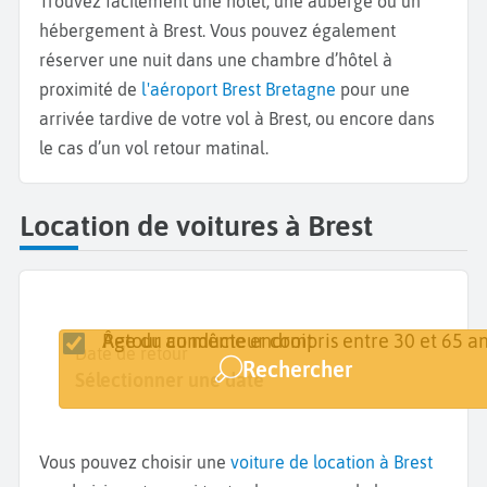
Trouvez facilement une hôtel, une auberge ou un
hébergement à Brest. Vous pouvez également
réserver une nuit dans une chambre d’hôtel à
proximité de
l'aéroport Brest Bretagne
pour une
arrivée tardive de votre vol à Brest, ou encore dans
le cas d’un vol retour matinal.
Location de voitures à Brest
Retour au même endroit
Âge du conducteur compris entre 30 et 65 an
Lieu de retrait
Date de retrait
Date de retour
Rechercher
Brest
Sélectionner une date
Sélectionner une date
Vous pouvez choisir une
voiture de location à Brest