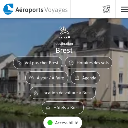
Aéroports
Voyages
destination
Brest
Vol pas cher Brest
Horaires des vols
À voir / À faire
Agenda
Location de voiture à Brest
Hôtels à Brest
Accessibilité