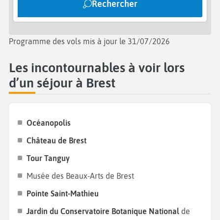
Rechercher
d’Armorique
ou encore de faire une
croisière sur les
îles de Molène ou Ouessant
. Pendant votre
séjour à
Brest
, goûtez les spécialités comme la crêpe au
Programme des vols mis à jour le 31/07/2026
beurre ou la saucisse de Molène. Vous ne serez pas
déçus !
Les incontournables à voir lors
d’un séjour à Brest
Océanopolis
Château de Brest
Tour Tanguy
Musée des Beaux-Arts de Brest
Pointe Saint-Mathieu
Jardin du Conservatoire Botanique National
de