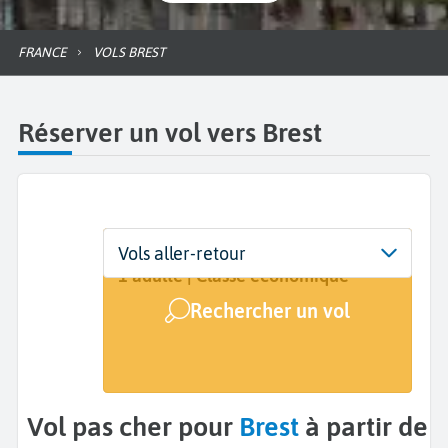
FRANCE
VOLS BREST
Réserver un vol vers Brest
Départ
Dates
Voyageurs | Classe
Vols aller-retour
De...
Dates de votre voyage
1 adulte | Classe économique
Rechercher un vol
Arrivée
Brest (BES)
Vol pas cher pour
Brest
à partir de