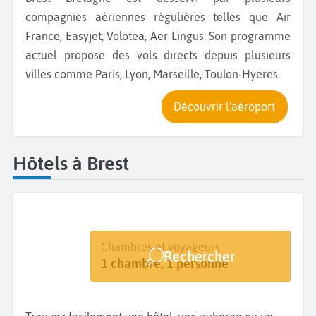
compagnies aériennes régulières telles que Air
France, Easyjet, Volotea, Aer Lingus. Son programme
actuel propose des vols directs depuis plusieurs
villes comme Paris, Lyon, Marseille, Toulon-Hyeres.
Découvrir l'aéroport
Hôtels à Brest
Destination
Dates
Chambres et voyageurs
Rechercher
Brest
Dates de votre séjour
1 chambre, 1 personne