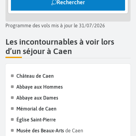
Rechercher
Caen ne serait pas complet sans une pause
gourmande. La Normandie est réputée pour sa
gastronomie : dégustez une
crème au cidre et aux
Programme des vols mis à jour le 31/07/2026
pommes
, du
camembert fermier
, ou laissez-vous
tenter par une
tarte normande
. Pour les amateurs de
Les incontournables à voir lors
douceurs, la
confiture de lait
est une spécialité
d’un séjour à Caen
locale à ne pas manquer.
Château de Caen
Abbaye aux Hommes
Abbaye aux Dames
Mémorial de Caen
Église Saint-Pierre
Musée des Beaux-Arts
de Caen