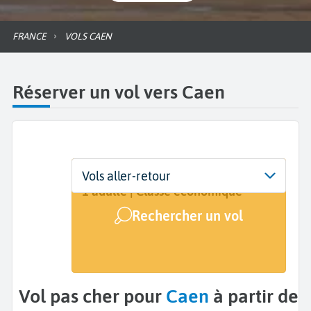
FRANCE
VOLS CAEN
Réserver un vol vers Caen
Départ
Dates
Voyageurs | Classe
Vols aller-retour
De...
Dates de votre voyage
1 adulte | Classe économique
Rechercher un vol
Arrivée
Caen (CFR)
Vol pas cher pour
Caen
à partir de