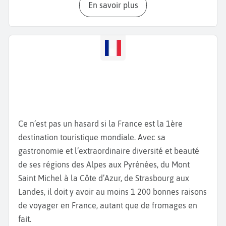
En savoir plus
visite du
Château de Caen
, également connu sous le
nom de
Château Ducal
, construit vers 1060 par
Guillaume le Conquérant. Ce vaste ensemble fortifié,
l’un des plus grands d’Europe, abrite aujourd’hui le
Musée de Normandie
et le
Musée des Beaux-Arts
, où
vous pourrez admirer des œuvres de la Renaissance
et d’époques plus récentes. Déambulez ensuite dans
le cœur historique et découvrez l’
Abbaye aux
Hommes
et l’
Abbaye aux Dames
, toutes deux
Ce n’est pas un hasard si la France est la 1ère
fondées au XIe siècle. Ces édifices majestueux sont
destination touristique mondiale. Avec sa
des témoignages de l’architecture romane
gastronomie et l’extraordinaire diversité et beauté
normande. La
Maison des Quatrans
, une superbe
de ses régions des Alpes aux Pyrénées, du Mont
maison à pans de bois du XVe siècle, mérite
Saint Michel à la Côte d’Azur, de Strasbourg aux
également un détour pour son charme médiéval.
Landes, il doit y avoir au moins 1 200 bonnes raisons
Caen est aussi une ville chargée de mémoire. Le
de voyager en France, autant que de fromages en
Mémorial de Caen
, incontournable, retrace l’histoire
fait.
de la
Seconde Guerre mondiale
, du
Débarquement