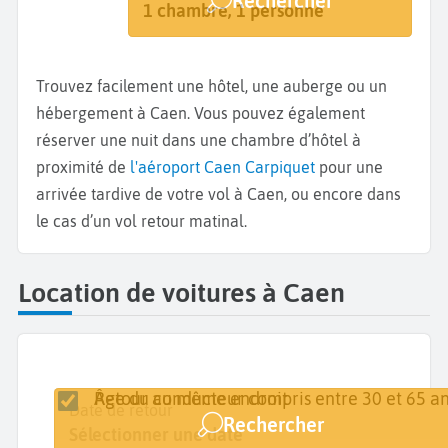
Rechercher
Caen
Dates de votre séjour
1 chambre, 1 personne
Trouvez facilement une hôtel, une auberge ou un
hébergement à Caen. Vous pouvez également
réserver une nuit dans une chambre d’hôtel à
proximité de
l'aéroport Caen Carpiquet
pour une
arrivée tardive de votre vol à Caen, ou encore dans
le cas d’un vol retour matinal.
Location de voitures à Caen
Retour au même endroit
Âge du conducteur compris entre 30 et 65 an
Lieu de retrait
Date de retrait
Date de retour
Rechercher
Caen
Sélectionner une date
Sélectionner une date