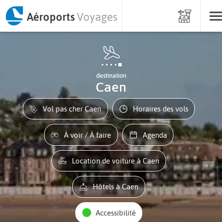
Aéroports
Voyages
destination
Caen
Vol pas cher Caen
Horaires des vols
À voir / À faire
Agenda
Location de voiture à Caen
Hôtels à Caen
Accessibilité