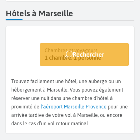
Hôtels à Marseille
Destination
Dates
Chambres et voyageurs
Rechercher
Marseille
Dates de votre séjour
1 chambre, 1 personne
Trouvez facilement une hôtel, une auberge ou un
hébergement à Marseille. Vous pouvez également
réserver une nuit dans une chambre d’hôtel à
proximité de
l'aéroport Marseille Provence
pour une
arrivée tardive de votre vol à Marseille, ou encore
dans le cas d’un vol retour matinal.