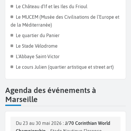
grisaille comme les amateurs de bonne chair et de
Le Château d’If et les Iles du Frioul
dépaysement. Au-delà de ses idées reçues, Marseille
Le MUCEM (Musée des Civilisations de l’Europe et
est une ville en pleine mutation qui revalorise ses
de la Méditerranée)
quartiers et se tourne vers l'avenir.
Le quartier du Panier
Le Stade Vélodrome
L'Abbaye Saint-Victor
Le cours Julien (quartier artistique et street art)
Agenda des événements à
Marseille
Du 23 au 30 mai 2026 :
J/70 Corinthian World