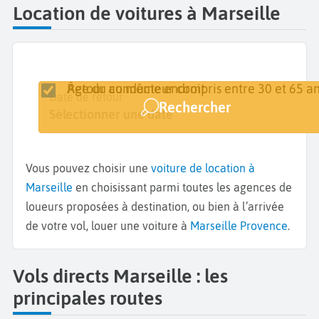
Location de voitures à Marseille
Retour au même endroit
Âge du conducteur compris entre 30 et 65 an
Lieu de retrait
Date de retrait
Date de retour
Rechercher
Marseille
Sélectionner une date
Sélectionner une date
Vous pouvez choisir une
voiture de location à
Marseille
en choisissant parmi toutes les agences de
loueurs proposées à destination, ou bien à l’arrivée
de votre vol, louer une voiture à
Marseille Provence
.
Vols directs Marseille : les
principales routes