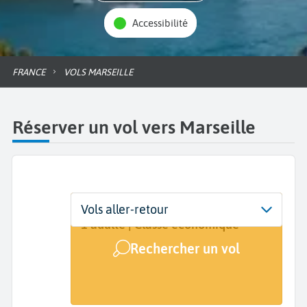
Accessibilité
FRANCE
VOLS MARSEILLE
Réserver un vol vers Marseille
Départ
Dates
Voyageurs | Classe
Vols aller-retour
De...
Dates de votre voyage
1 adulte | Classe économique
Rechercher un vol
Arrivée
Marseille (MRS)