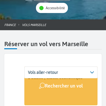
Accessibilité
FRANCE
VOLS MARSEILLE
Réserver un vol vers Marseille
Départ
Dates
Voyageurs | Classe
Vols aller-retour
De...
Dates de votre voyage
1 adulte | Classe économique
Rechercher un vol
Arrivée
Marseille (MRS)