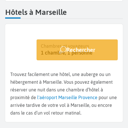
Hôtels à Marseille
Destination
Dates
Chambres et voyageurs
Rechercher
Marseille
Dates de votre séjour
1 chambre, 1 personne
Trouvez facilement une hôtel, une auberge ou un
hébergement à Marseille. Vous pouvez également
réserver une nuit dans une chambre d’hôtel à
proximité de
l'aéroport Marseille Provence
pour une
arrivée tardive de votre vol à Marseille, ou encore
dans le cas d’un vol retour matinal.