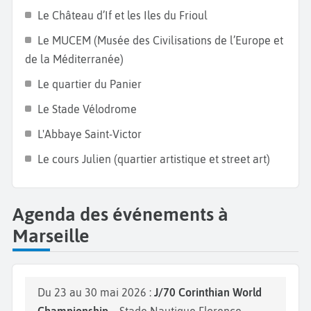
grisaille comme les amateurs de bonne chair et de
Le Château d’If et les Iles du Frioul
dépaysement. Au-delà de ses idées reçues, Marseille
Le MUCEM (Musée des Civilisations de l’Europe et
est une ville en pleine mutation qui revalorise ses
de la Méditerranée)
quartiers et se tourne vers l'avenir.
Le quartier du Panier
Le Stade Vélodrome
L'Abbaye Saint-Victor
Le cours Julien (quartier artistique et street art)
Agenda des événements à
Marseille
Du 23 au 30 mai 2026 :
J/70 Corinthian World