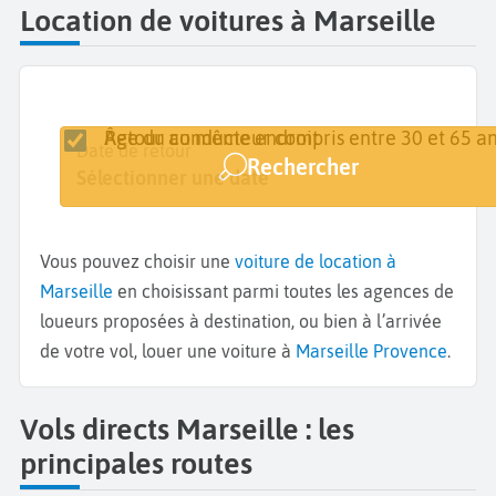
Location de voitures à Marseille
Retour au même endroit
Âge du conducteur compris entre 30 et 65 an
Lieu de retrait
Date de retrait
Date de retour
Rechercher
Marseille
Sélectionner une date
Sélectionner une date
Vous pouvez choisir une
voiture de location à
Marseille
en choisissant parmi toutes les agences de
loueurs proposées à destination, ou bien à l’arrivée
de votre vol, louer une voiture à
Marseille Provence
.
Vols directs Marseille : les
principales routes