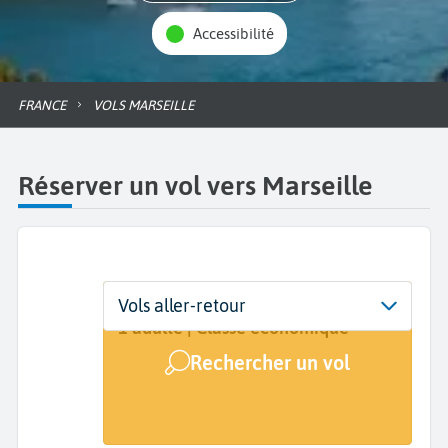
Accessibilité
FRANCE
VOLS MARSEILLE
Réserver un vol vers Marseille
Départ
Dates
Voyageurs | Classe
Vols aller-retour
De...
Dates de votre voyage
1 adulte | Classe économique
Rechercher un vol
Arrivée
Marseille (MRS)