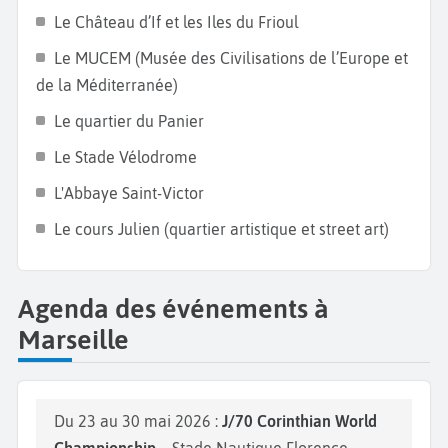
grisaille comme les amateurs de bonne chair et de
Le Château d’If et les Iles du Frioul
dépaysement. Au-delà de ses idées reçues, Marseille
Le MUCEM (Musée des Civilisations de l’Europe et
est une ville en pleine mutation qui revalorise ses
de la Méditerranée)
quartiers et se tourne vers l'avenir.
Le quartier du Panier
Le Stade Vélodrome
L'Abbaye Saint-Victor
Le cours Julien (quartier artistique et street art)
Agenda des événements à
Marseille
Du 23 au 30 mai 2026 :
J/70 Corinthian World