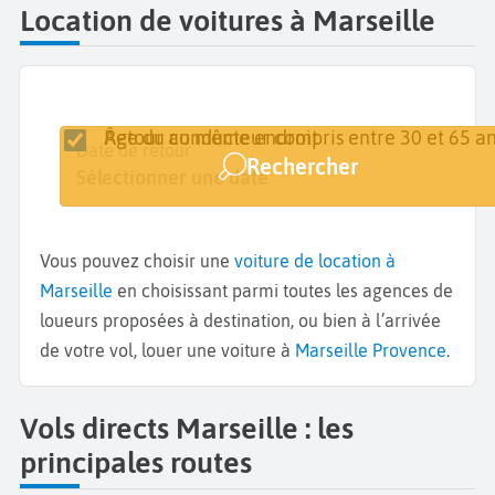
Location de voitures à Marseille
Retour au même endroit
Âge du conducteur compris entre 30 et 65 an
Lieu de retrait
Date de retrait
Date de retour
Rechercher
Marseille
Sélectionner une date
Sélectionner une date
Vous pouvez choisir une
voiture de location à
Marseille
en choisissant parmi toutes les agences de
loueurs proposées à destination, ou bien à l’arrivée
de votre vol, louer une voiture à
Marseille Provence
.
Vols directs Marseille : les
principales routes