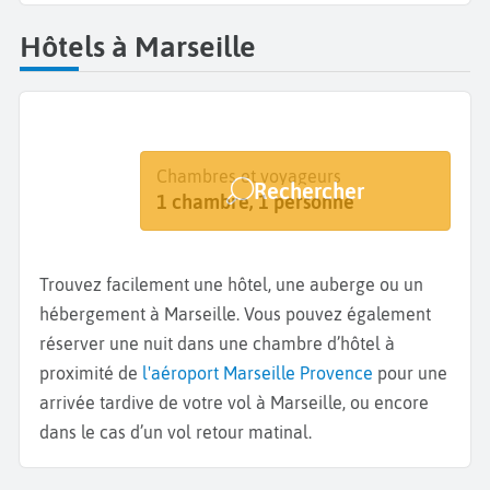
Hôtels à Marseille
Destination
Dates
Chambres et voyageurs
Rechercher
Marseille
Dates de votre séjour
1 chambre, 1 personne
Trouvez facilement une hôtel, une auberge ou un
hébergement à Marseille. Vous pouvez également
réserver une nuit dans une chambre d’hôtel à
proximité de
l'aéroport Marseille Provence
pour une
arrivée tardive de votre vol à Marseille, ou encore
dans le cas d’un vol retour matinal.