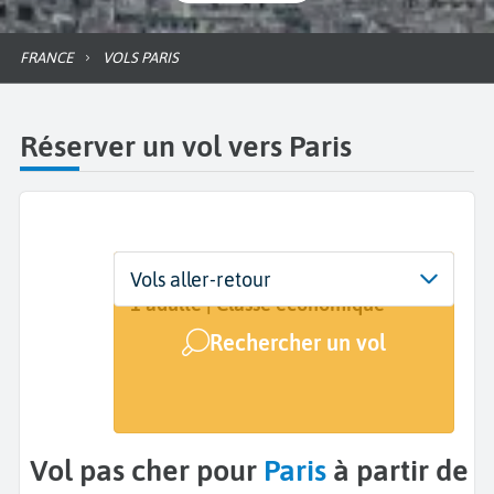
FRANCE
VOLS PARIS
Réserver un vol vers Paris
Départ
Dates
Voyageurs | Classe
Vols aller-retour
De...
Dates de votre voyage
1 adulte | Classe économique
Rechercher un vol
Arrivée
Paris (PAR)
Vol pas cher pour
Paris
à partir de