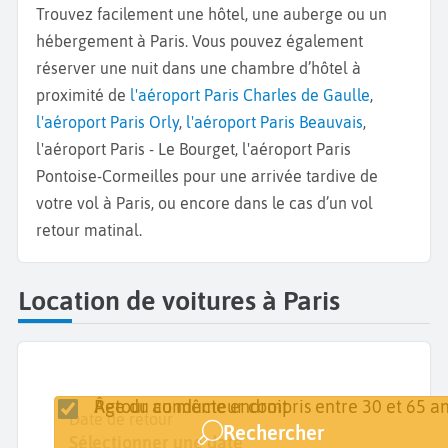
Trouvez facilement une hôtel, une auberge ou un
hébergement à Paris. Vous pouvez également
réserver une nuit dans une chambre d’hôtel à
proximité de
l'aéroport Paris Charles de Gaulle
,
l'aéroport Paris Orly
,
l'aéroport Paris Beauvais
,
l'aéroport Paris - Le Bourget, l'aéroport Paris
Pontoise-Cormeilles pour une arrivée tardive de
votre vol à Paris, ou encore dans le cas d’un vol
retour matinal.
Location de voitures à Paris
Retour au même endroit
Âge du conducteur compris entre 30 et 65 an
Lieu de retrait
Date de retrait
Date de retour
Rechercher
Paris
Sélectionner une date
Sélectionner une date