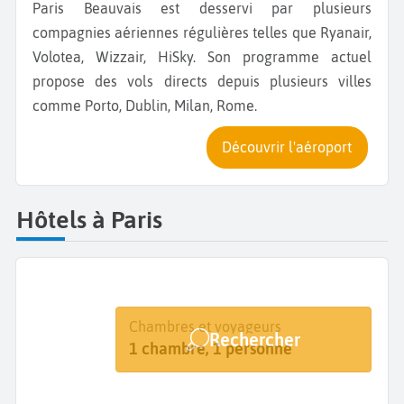
Paris Beauvais est desservi par plusieurs
compagnies aériennes régulières telles que Ryanair,
Volotea, Wizzair, HiSky. Son programme actuel
propose des vols directs depuis plusieurs villes
comme Porto, Dublin, Milan, Rome.
Découvrir l'aéroport
Hôtels à Paris
Destination
Dates
Chambres et voyageurs
Rechercher
Paris
Dates de votre séjour
1 chambre, 1 personne