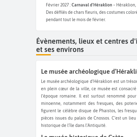
Février 2027 :
Carnaval d'Héraklion
– Héraklion,
Des défilés de chars fleuris, des costumes coloré
pendant tout le mois de février.
Évènements, lieux et centres d
et ses environs
Le musée archéologique d’Hérakl
Le musée archéologique d’Héraklion est un trésor pour les amateurs d’histoire antique et d’archéologie. Situé
en plein cœur de la ville, ce musée est consacré à
l’époque romaine. Il est surtout renommé pour s
minoenne, notamment des fresques, des poteries
figurent le célèbre disque de Phaistos, les fres
pièces issues du palais de Cnossos. C’est un lie
historique de l’île dans l’Antiquité.