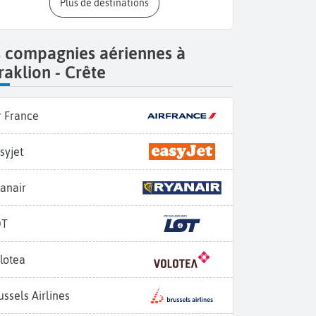
Plus de destinations
s compagnies aériennes à
aklion - Crête
r France
syjet
anair
OT
lotea
ussels Airlines