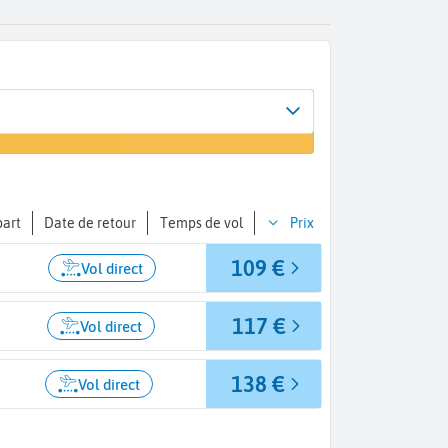
Arrivée
 un vol
Héraklion (HER)
part
Date de retour
Temps de vol
Prix
109 €
Vol direct
117 €
Vol direct
138 €
Vol direct