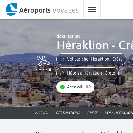
Aéroports
Voyages
destination
Héraklion - Cr
Vol pas cher Héraklion - Crête
Hôtels à Héraklion - Crête
Accessibilité
ACCUEIL
DESTINATIONS
GRÈCE
VOLS HÉRAKLION