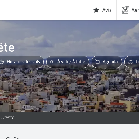
Avis
Aér
ête
Horaires des vols
À voir / À faire
Agenda
 - CRÊTE