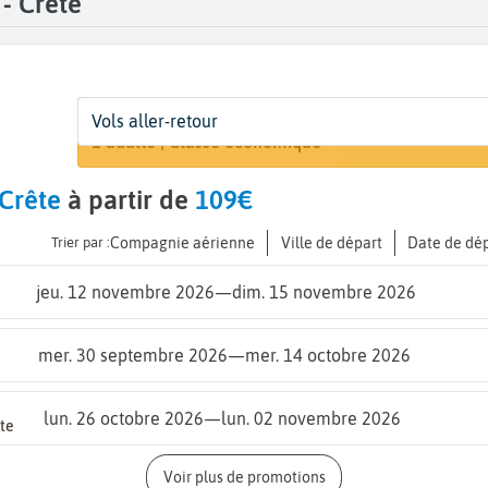
 - Crête
Départ
Dates
Voyageurs | Classe
Vols aller-retour
Rechercher
De...
Dates de votre voyage
1 adulte | Classe économique
 Crête
à partir de
109€
Trier par :
Compagnie aérienne
Ville de départ
Date de dé
jeu. 12 novembre 2026
—
dim. 15 novembre 2026
mer. 30 septembre 2026
—
mer. 14 octobre 2026
lun. 26 octobre 2026
—
lun. 02 novembre 2026
ête
Voir plus de promotions