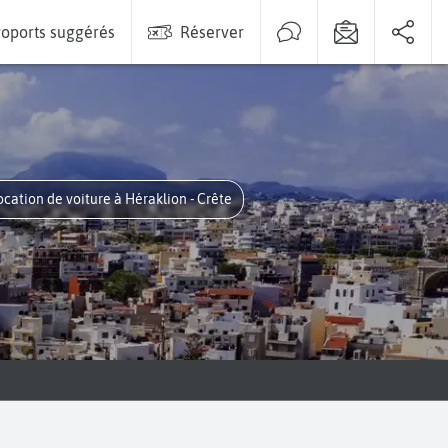
oports suggérés
Réserver
Location de voiture à Héraklion - Crête