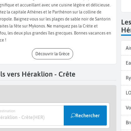
nifique et accueillant avec une cuisine légère et délicieuse.
aklion
fondé en 1883 qui abrite des collections et des objets
itez la capitale Athènes et le Parthénon sur la colline de
 néolithique à l’époque romaine et minoenne. Poursuivez par le
cropole. Baignez-vous sur les plages de sable noir de Santorin
81 qui comprend le « géant deinotherium », le plus grand
Le
faites la fête sur Mykonos. Ne manquez pas la Crète et
e découverte «
Erevnotopos
», le «
living Museum
» qui expose
Hér
fou, les deux plus grandes îles grecques. Bonnes vacances en
 simulateur de séismes. Baladez-vous ensuite dans le centre-
ce !
i traverse le centre du vieux port jusqu’à la Place des Lions
Ai
z profiter des petits restaurants, bars et de boutiques de
Découvrir la Grèce
ez par le
parc Georgiadis
, une oasis de verdure au cœur
e journée de visite. Baladez-vous ensuite dans les marchés
Ea
 samedis matins. Vous y trouverez des épices, du cuir, des
s vers Héraklion - Crête
ivres et objets d’art. À proximité vous trouverez des terrasses
Ry
n profitant de la
plage Ammoudara Beach.
L
Vo
stination
Rechercher
éraklion - Crête
(HER)
Br