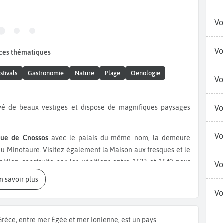
Vo
Vo
 ces thématiques
stivals
Gastronomie
Nature
Plage
Oenologie
Vo
vé de beaux vestiges et dispose de magnifiques paysages
Vo
Vo
que de Cnossos
avec le palais du même nom, la demeure
 du Minotaure. Visitez également la Maison aux fresques et le
klion construite par les vénitiens entre 1523 et 1540 pour
Vo
ssi à voir est aujourd’hui l’hôtel-de-ville de la commune. Elle
En savoir plus
bâtiment public principal de la cité pour prendre des décisions
Vo
glise d’
Agios Titos
, une église byzantine datant du Xème
ement la
basilique Saint-Marc
, une ancienne église vénitienne
Grèce, entre mer Égée et mer Ionienne, est un pays
rd’hui des expositions et des concerts. Pour ce qui est des