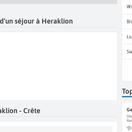
Wi
 d’un séjour à Heraklion
Br
Lu
Sw
Top
klion - Crête
Ge
Dé
Re