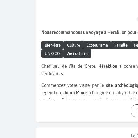
Nous recommandons un voyage à Heraklion pour
Bien-être
Culture
Écotourisme
Famille
Fe
UNESCO
Vie nocturne
Chef lieu de l’île de Crète,
Héraklion
a conser
verdoyants.
Commencez votre visite par le
site archéologi
légendaire du
roi Minos
à l’origine du labyrinthe
tombeau. Découvrez ensuite la forteresse d'Héra
défendre l’entrée du port. La
Loggia vénitienne
au
a été construite entre 1626 et 1628 et servait de 
politiques et commerciales. Ne manquez pas l’é
siècle, rénovée à plusieurs reprises Visitez égal
La 
transformée en lieu culturel qui accueille aujou