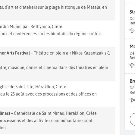
s, d'art et d'ateliers sur la plage historique de Matala, en
St
Dé
Re
ardin Municipal, Rethymno, Crète
caux et conférences sur les bienfaits du régime crétois
Mo
er Arts Festival
– Théâtre en plein air Nikos Kazantzakis &
Dé
Re
âtre, musique, danse et cinéma dans des théâtres en plein
Br
glise de Saint Tite, Héraklion, Crète
Dé
Re
ieu le 25 août avec des processions et des offices en
.
Minas)
– Cathédrale de Saint Minas, Héraklion, Crète
 processions et des activités communautaires sont
ion.