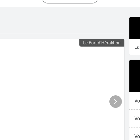
Le Port d'Héraklion
La
Vo
Vo
Vo