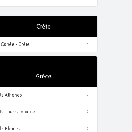
Crète
La Cathédrale Agios Mi
 Canée - Crête
Grèce
ls Athènes
ls Thessalonique
ls Rhodes