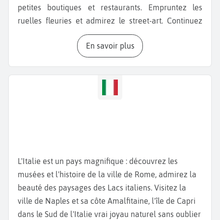
petites boutiques et restaurants. Empruntez les
ruelles fleuries et admirez le street-art. Continuez
votre visite avec le
Bastion Saint Rémy
, qui offre une
En savoir plus
vue magnifique sur la mer Méditerranée et les
alentours de la ville. Près de la place, admirez la
Tour de l’Éléphant
, construite en 1307. Cette
impressionnante tour médiévale qui se dresse dans
le quartier historique de Castello, est un témoignage
de l’histoire défensive de la cité. Vous pouvez
également visiter la
Torre di San Pancrazio
, une
autre tour médiévale tout aussi remarquable qui
complète le patrimoine défensif de la ville. Rendez-
L'Italie est un pays magnifique : découvrez les
vous, ensuite, tout en haut de la tour et profitez de la
musées et l'histoire de la ville de Rome, admirez la
vue panoramique sur la ville. Pour vous détendre
beauté des paysages des Lacs italiens. Visitez la
durant votre week-end à Cagliari, baladez-vous dans
ville de Naples et sa côte Amalfitaine, l'île de Capri
le cœur de la ville dans le quartier du Castello avec
dans le Sud de l'Italie vrai joyau naturel sans oublier
ses charmantes petites ruelles et maisons colorées.