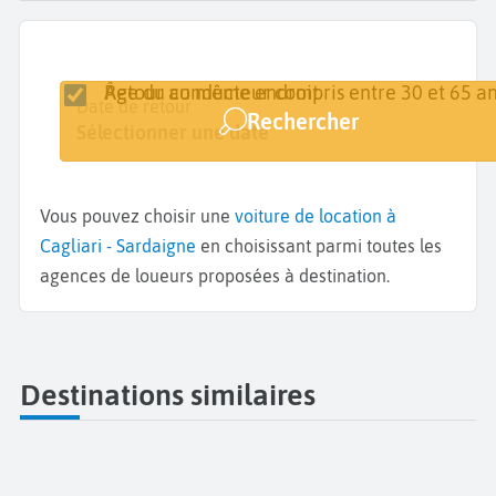
Retour au même endroit
Âge du conducteur compris entre 30 et 65 an
Lieu de retrait
Date de retrait
Date de retour
Rechercher
Cagliari
Sélectionner une date
Sélectionner une date
Vous pouvez choisir une
voiture de location à
Cagliari - Sardaigne
en choisissant parmi toutes les
agences de loueurs proposées à destination.
Destinations similaires