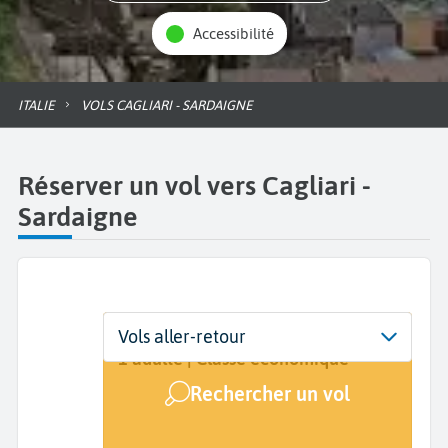
Accessibilité
ITALIE
VOLS CAGLIARI - SARDAIGNE
Réserver un vol vers Cagliari -
Sardaigne
Départ
Dates
Voyageurs | Classe
Vols aller-retour
De...
Dates de votre voyage
1 adulte | Classe économique
Rechercher un vol
Arrivée