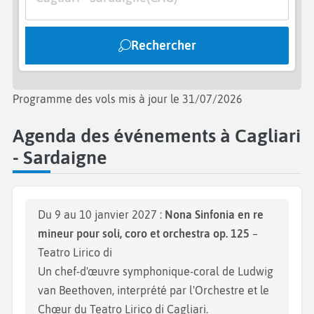
fruits de mer. Vous y trouverez les mets typiques
comme les poissons ou encore les fromages de
Rechercher
chèvre. Goûtez les culurgiones, ravioles fourrées à
la pomme de terre et au fromage. Explorez
également la
Lagune de Molentargius
, une réserve
Programme des vols mis à jour le 31/07/2026
naturelle unique où vous pourrez observer des
flamants roses dans leur habitat naturel. Faites une
Agenda des événements à Cagliari
pause dans le
parc du Monte Urpinu
. Ce parc offre
- Sardaigne
une vue panoramique sur Cagliari et la mer. Visitez
la
Basilique de Bonaria
, un lieu de pèlerinage
incontournable dédié à la Vierge protectrice des
Du 9 au 10 janvier 2027 :
Nona Sinfonia en re
marins. Enfin, profitez de la
Plage Calamosca
mineur pour soli, coro et orchestra op. 125
–
entourée de petites falaises de rochers ou encore la
Teatro Lirico di
célèbre
Plage du Poetto
, qui s'étend sur 8 kilomètres
Un chef-d'œuvre symphonique-coral de Ludwig
et offre des eaux cristallines parfaites pour la
van Beethoven, interprété par l'Orchestre et le
baignade.
Chœur du Teatro Lirico di Cagliari.