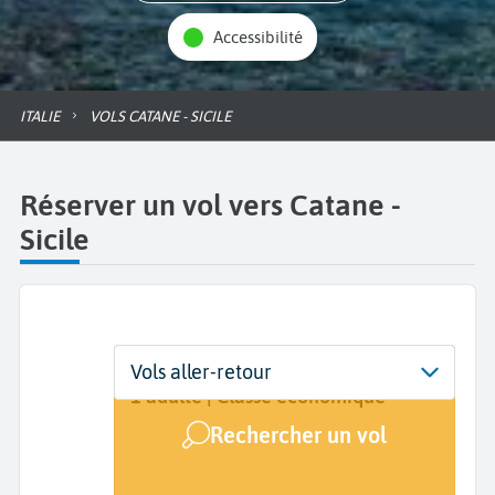
Accessibilité
ITALIE
VOLS CATANE - SICILE
Réserver un vol vers Catane -
Sicile
Départ
Dates
Voyageurs | Classe
Vols aller-retour
De...
Dates de votre voyage
1 adulte | Classe économique
Rechercher un vol
Arrivée