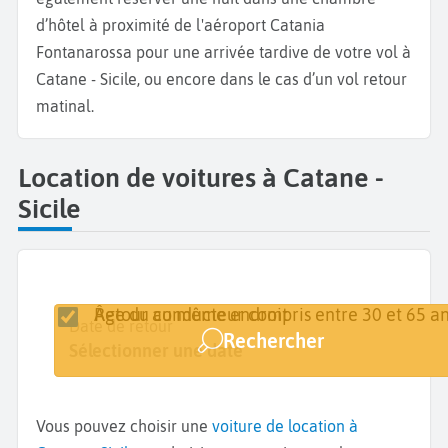
d’hôtel à proximité de l'aéroport Catania
Fontanarossa pour une arrivée tardive de votre vol à
Catane - Sicile, ou encore dans le cas d’un vol retour
matinal.
Location de voitures à Catane -
Sicile
Retour au même endroit
Âge du conducteur compris entre 30 et 65 an
Lieu de retrait
Date de retrait
Date de retour
Rechercher
Catane
Sélectionner une date
Sélectionner une date
Vous pouvez choisir une
voiture de location à