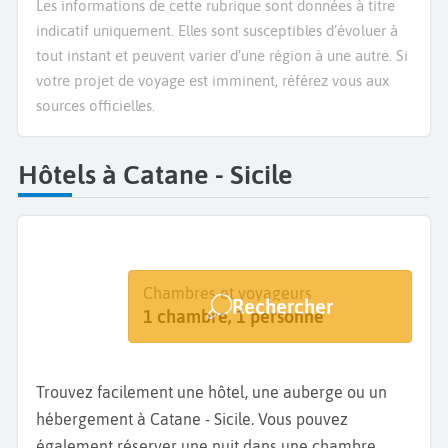
Les informations de cette rubrique sont données à titre
indicatif uniquement. Elles sont susceptibles d’évoluer à
tout instant et peuvent varier d’une région à une autre. Si
votre projet de voyage est imminent, référez vous aux
sources officielles.
Hôtels à Catane - Sicile
Destination
Dates
Chambres et voyageurs
Rechercher
Catane
Dates de votre séjour
1 chambre, 1 personne
Trouvez facilement une hôtel, une auberge ou un
hébergement à Catane - Sicile. Vous pouvez
également réserver une nuit dans une chambre