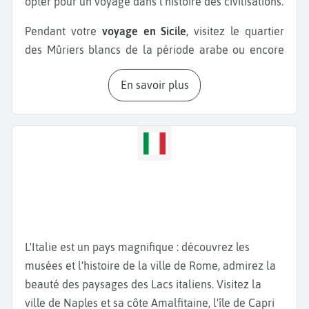
opter pour un voyage dans l'histoire des civilisations.
Pendant votre
voyage en Sicile
, visitez le quartier
des Mûriers blancs de la période arabe ou encore
les absides du dôme du quartier de Civita d'héritage
En savoir plus
normand. Pendant votre
séjour à Catane
, ne
manquez pas le Théâtre Romain de Catane. Ce site
archéologique datant du IIème siècle après J.-C. est
l'un des monuments les plus emblématiques de
Catane. Il est situé au cœur de la ville et offre un
aperçu fascinant de la grandeur de la Catane
antique. Ne manquez pas également la
Piazza del
Duomo
, la place principale de Catane, classée au
patrimoine mondial de l'UNESCO. C'est au cœur de
L'Italie est un pays magnifique : découvrez les
la ville que vous trouverez la fontaine de l’éléphant
musées et l'histoire de la ville de Rome, admirez la
bâtie en roche volcanique et marbre blanc, symbole
beauté des paysages des Lacs italiens. Visitez la
de la ville. Selon une légende, l’éléphant aurait le
ville de Naples et sa côte Amalfitaine, l'île de Capri