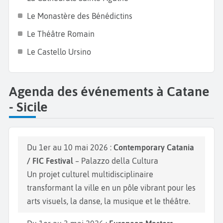
Jardin Public, idéal pour une balade tranquille avec
Le Monastère des Bénédictins
une grande variété de plantes locales et exotiques.
Le Théâtre Romain
Ne manquez pas également la
plage San Giovanni li
Le Castello Ursino
Cuti
pour un bain de soleil, et découvrez des sites
historiques tels que le
Monastère di San Benedittini
.
Agenda des événements à Catane
- Sicile
Du 1er au 10 mai 2026 :
Contemporary Catania
/ FIC Festival
– Palazzo della Cultura
Un projet culturel multidisciplinaire
transformant la ville en un pôle vibrant pour les
arts visuels, la danse, la musique et le théâtre.