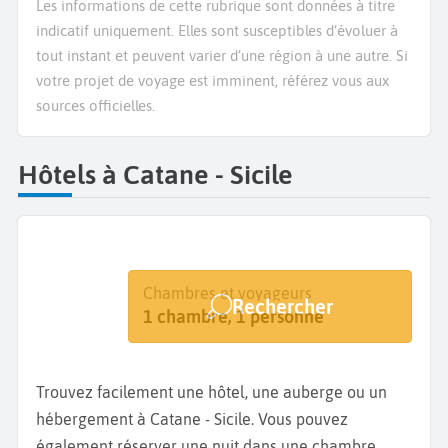
Les informations de cette rubrique sont données à titre
indicatif uniquement. Elles sont susceptibles d’évoluer à
tout instant et peuvent varier d’une région à une autre. Si
votre projet de voyage est imminent, référez vous aux
sources officielles.
Hôtels à Catane - Sicile
Destination
Dates
Chambres et voyageurs
Rechercher
Catane
Dates de votre séjour
1 chambre, 1 personne
Trouvez facilement une hôtel, une auberge ou un
hébergement à Catane - Sicile. Vous pouvez
également réserver une nuit dans une chambre