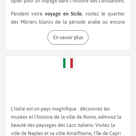
opter pour un voyage dans l'histoire des civilisations.
Pendant votre
voyage en Sicile
, visitez le quartier
des Mûriers blancs de la période arabe ou encore
les absides du dôme du quartier de Civita d'héritage
En savoir plus
normand. Pendant votre
séjour à Catane
, ne
manquez pas le Théâtre Romain de Catane. Ce site
archéologique datant du IIème siècle après J.-C. est
l'un des monuments les plus emblématiques de
Catane. Il est situé au cœur de la ville et offre un
aperçu fascinant de la grandeur de la Catane
antique. Ne manquez pas également la
Piazza del
Duomo
, la place principale de Catane, classée au
patrimoine mondial de l'UNESCO. C'est au cœur de
L'Italie est un pays magnifique : découvrez les
la ville que vous trouverez la fontaine de l’éléphant
musées et l'histoire de la ville de Rome, admirez la
bâtie en roche volcanique et marbre blanc, symbole
beauté des paysages des Lacs italiens. Visitez la
de la ville. Selon une légende, l’éléphant aurait le
ville de Naples et sa côte Amalfitaine, l'île de Capri