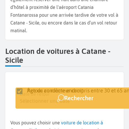
d’hôtel à proximité de l'aéroport Catania
Fontanarossa pour une arrivée tardive de votre vol à
Catane - Sicile, ou encore dans le cas d’un vol retour
matinal.
Location de voitures à Catane -
Sicile
Retour au même endroit
Âge du conducteur compris entre 30 et 65 an
Lieu de retrait
Date de retrait
Date de retour
Rechercher
Catane
Sélectionner une date
Sélectionner une date
Vous pouvez choisir une
voiture de location à