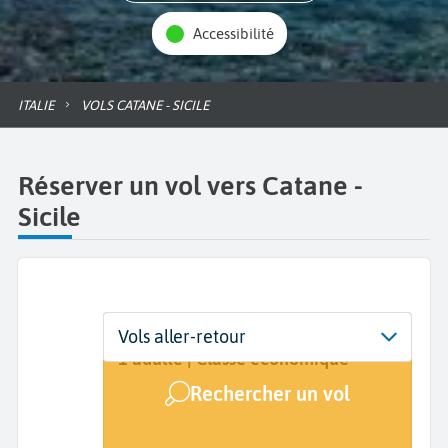
Accessibilité
ITALIE
VOLS CATANE - SICILE
Réserver un vol vers Catane -
Sicile
Départ
Dates
Voyageurs | Classe
Vols aller-retour
De...
Dates de votre voyage
1 adulte | Classe économique
Rechercher un vol
Arrivée