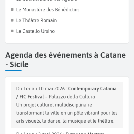
Jardin Public, idéal pour une balade tranquille avec
Le Monastère des Bénédictins
une grande variété de plantes locales et exotiques.
Le Théâtre Romain
Ne manquez pas également la
plage San Giovanni li
Le Castello Ursino
Cuti
pour un bain de soleil, et découvrez des sites
historiques tels que le
Monastère di San Benedittini
.
Agenda des événements à Catane
- Sicile
Du 1er au 10 mai 2026 :
Contemporary Catania
/ FIC Festival
– Palazzo della Cultura
Un projet culturel multidisciplinaire
transformant la ville en un pôle vibrant pour les
arts visuels, la danse, la musique et le théâtre.