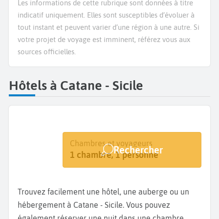
Les informations de cette rubrique sont données à titre
indicatif uniquement. Elles sont susceptibles d’évoluer à
tout instant et peuvent varier d’une région à une autre. Si
votre projet de voyage est imminent, référez vous aux
sources officielles.
Hôtels à Catane - Sicile
Destination
Dates
Chambres et voyageurs
Rechercher
Catane
Dates de votre séjour
1 chambre, 1 personne
Trouvez facilement une hôtel, une auberge ou un
hébergement à Catane - Sicile. Vous pouvez
également réserver une nuit dans une chambre