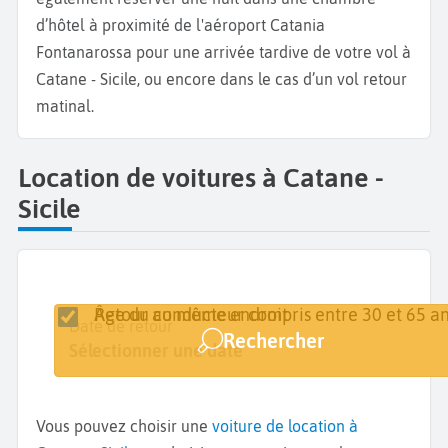
d’hôtel à proximité de l'aéroport Catania
Fontanarossa pour une arrivée tardive de votre vol à
Catane - Sicile, ou encore dans le cas d’un vol retour
matinal.
Location de voitures à Catane -
Sicile
Retour au même endroit
Âge du conducteur compris entre 30 et 65 an
Lieu de retrait
Date de retrait
Date de retour
Rechercher
Catane
Sélectionner une date
Sélectionner une date
Vous pouvez choisir une
voiture de location à