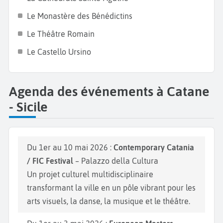
Jardin Public, idéal pour une balade tranquille avec
Le Monastère des Bénédictins
une grande variété de plantes locales et exotiques.
Le Théâtre Romain
Ne manquez pas également la
plage San Giovanni li
Le Castello Ursino
Cuti
pour un bain de soleil, et découvrez des sites
historiques tels que le
Monastère di San Benedittini
.
Agenda des événements à Catane
- Sicile
Du 1er au 10 mai 2026 :
Contemporary Catania
/ FIC Festival
– Palazzo della Cultura
Un projet culturel multidisciplinaire
transformant la ville en un pôle vibrant pour les
arts visuels, la danse, la musique et le théâtre.