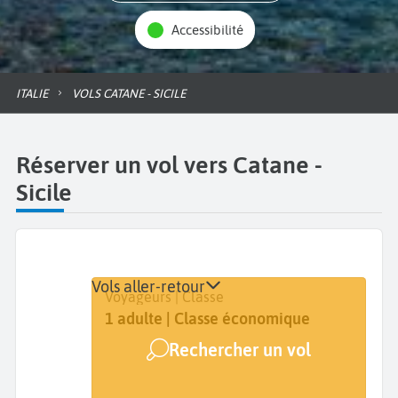
Accessibilité
ITALIE
VOLS CATANE - SICILE
Réserver un vol vers Catane -
Sicile
Vols aller-retour
Départ
Dates
Voyageurs | Classe
De...
Dates de votre voyage
1 adulte | Classe économique
Rechercher un vol
Arrivée