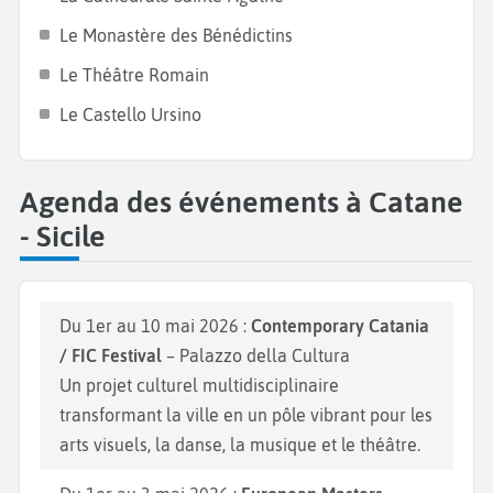
Jardin Public, idéal pour une balade tranquille avec
Le Monastère des Bénédictins
une grande variété de plantes locales et exotiques.
Le Théâtre Romain
Ne manquez pas également la
plage San Giovanni li
Le Castello Ursino
Cuti
pour un bain de soleil, et découvrez des sites
historiques tels que le
Monastère di San Benedittini
.
Agenda des événements à Catane
- Sicile
Du 1er au 10 mai 2026 :
Contemporary Catania
/ FIC Festival
– Palazzo della Cultura
Un projet culturel multidisciplinaire
transformant la ville en un pôle vibrant pour les
arts visuels, la danse, la musique et le théâtre.