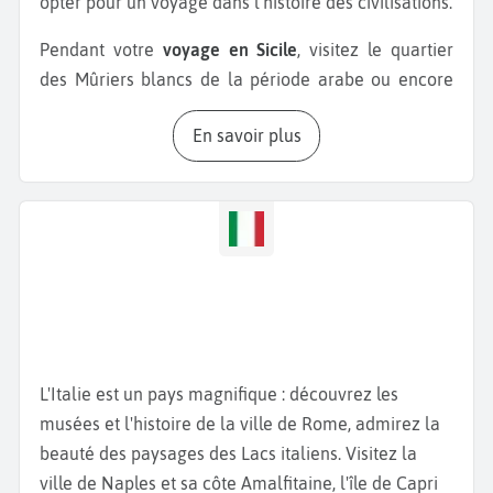
opter pour un voyage dans l'histoire des civilisations.
Pendant votre
voyage en Sicile
, visitez le quartier
des Mûriers blancs de la période arabe ou encore
les absides du dôme du quartier de Civita d'héritage
En savoir plus
normand. Pendant votre
séjour à Catane
, ne
manquez pas le Théâtre Romain de Catane. Ce site
archéologique datant du IIème siècle après J.-C. est
l'un des monuments les plus emblématiques de
Catane. Il est situé au cœur de la ville et offre un
aperçu fascinant de la grandeur de la Catane
antique. Ne manquez pas également la
Piazza del
Duomo
, la place principale de Catane, classée au
patrimoine mondial de l'UNESCO. C'est au cœur de
L'Italie est un pays magnifique : découvrez les
la ville que vous trouverez la fontaine de l’éléphant
musées et l'histoire de la ville de Rome, admirez la
bâtie en roche volcanique et marbre blanc, symbole
beauté des paysages des Lacs italiens. Visitez la
de la ville. Selon une légende, l’éléphant aurait le
ville de Naples et sa côte Amalfitaine, l'île de Capri