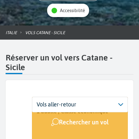
Accessibilité
ITALIE
VOLS CATANE - SICILE
Réserver un vol vers Catane -
Sicile
Départ
Dates
Voyageurs | Classe
Vols aller-retour
De...
Dates de votre voyage
1 adulte | Classe économique
Rechercher un vol
Arrivée