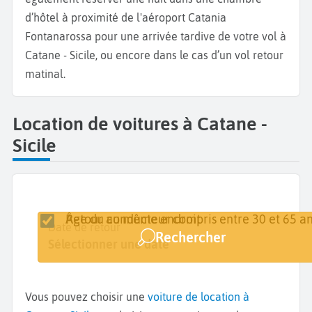
d’hôtel à proximité de l'aéroport Catania
Fontanarossa pour une arrivée tardive de votre vol à
Catane - Sicile, ou encore dans le cas d’un vol retour
matinal.
Location de voitures à Catane -
Sicile
Retour au même endroit
Âge du conducteur compris entre 30 et 65 an
Lieu de retrait
Date de retrait
Date de retour
Rechercher
Catane
Sélectionner une date
Sélectionner une date
Vous pouvez choisir une
voiture de location à