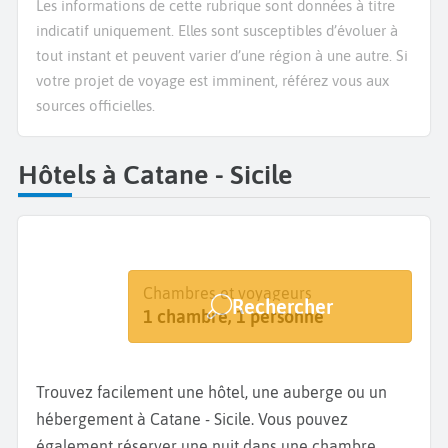
Les informations de cette rubrique sont données à titre
indicatif uniquement. Elles sont susceptibles d’évoluer à
tout instant et peuvent varier d’une région à une autre. Si
votre projet de voyage est imminent, référez vous aux
sources officielles.
Hôtels à Catane - Sicile
Destination
Dates
Chambres et voyageurs
Rechercher
Catane
Dates de votre séjour
1 chambre, 1 personne
Trouvez facilement une hôtel, une auberge ou un
hébergement à Catane - Sicile. Vous pouvez
également réserver une nuit dans une chambre