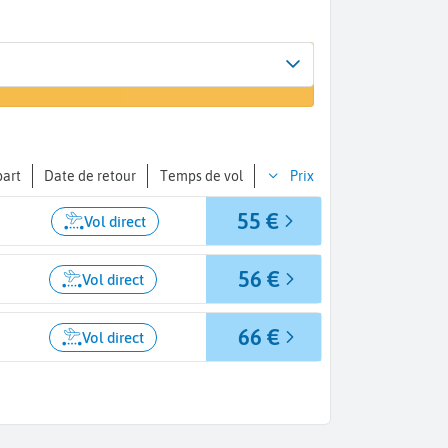
Arrivée
er un vol
Milan (MIL)
part
Date de retour
Temps de vol
Prix
55 €
Vol direct
56 €
Vol direct
66 €
Vol direct