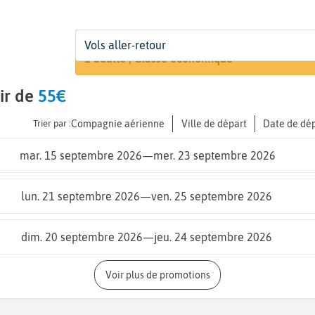
Départ
Dates
Voyageurs | Classe
Vols aller-retour
Recherch
De...
Dates de votre voyage
1 adulte | Classe économique
ir de
55€
Trier par :
Compagnie aérienne
Ville de départ
Date de dé
mar. 15 septembre 2026
—
mer. 23 septembre 2026
lun. 21 septembre 2026
—
ven. 25 septembre 2026
dim. 20 septembre 2026
—
jeu. 24 septembre 2026
Voir plus de promotions