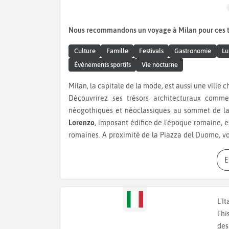
Nous recommandons un voyage à Milan pour ces
Culture
Famille
Festivals
Gastronomie
Lu
Événements sportifs
Vie nocturne
Milan, la capitale de la mode, est aussi une ville 
Découvrirez ses trésors architecturaux comm
néogothiques et néoclassiques au sommet de laq
Lorenzo
, imposant édifice de l'époque romaine, e
romaines. A proximité de la Piazza del Duomo, 
la Piazza del Duomo à la
Piazza della Scala
, le c
salon de Milan, regroupe les plus grandes m
mondialement connu, a reçu les plus grands chant
recommandons vivement d'assister à l'une de ces 
italienne, vous serez conquis par les collections 
L'I
celle du
Château Sforzesco
. Ces musées sont parm
l'h
La Cène de Léonard de Vinci, célèbre peinture qu
des