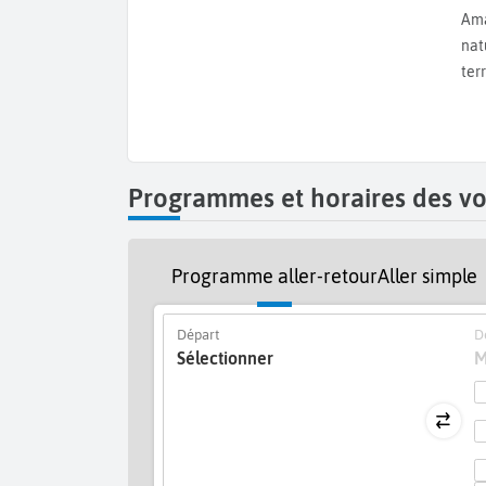
Cela restera un souvenir mémorable de votre
we
Ama
dans le parc derrière le château des Sforza le J
nat
fleuri au printemps. L’
Eglise San-Maurizio
et son c
ter
aussi le déplacement. Pour les amateurs de shoppi
Napoleone, le Corso Venezia, la Via Della Spiga 
monde. Côté musée, Milan n’est pas en reste, nous
pour les enfants. Ne manquez pas non plus, le
animés, avec ses restaurants, ses boutiques et
Programmes et horaires des vo
l'expérience de l’Aperitivo, équivalent italie
accompagné d’une assiette à grignoter souvent o
vous soyez amateurs de musées, de parcs ou de 
Programme aller-retour
Aller simple
pendant vos
vacances à Milan.
Départ
De
Sélectionner
M