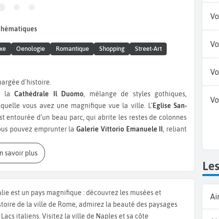
Vo
 thématiques
Vo
xe
Oenologie
Romantique
Shopping
Street-Art
Vo
chargée d'histoire.
e la
Cathédrale Il Duomo
, mélange de styles gothiques,
Vo
uelle vous avez une magnifique vue la ville. L'
Eglise San-
st entourée d’un beau parc, qui abrite les restes de colonnes
vous pouvez emprunter la
Galerie Vittorio Emanuele II
, reliant
élèbre opéra de Milan. Cette galerie lumineuse, surnommée le
arques de la mode et de grands restaurants. Cet opéra,
En savoir plus
Les
eurs d’opéra et cantatrices d’Italie et du monde. Nous vous
représentations. Si vous êtes amateurs d’art ou de peinture
de la
Pinacothèque Ambrosienne
, la Bibliothèque de Brera et
talie est un pays magnifique : découvrez les musées et
Ai
i les plus prestigieux du pays. Vous apprécierez aussi de voir
istoire de la ville de Rome, admirez la beauté des paysages
i se trouve au couvent dominicain Santa Maria delle Grazie.
 Lacs italiens. Visitez la ville de Naples et sa côte