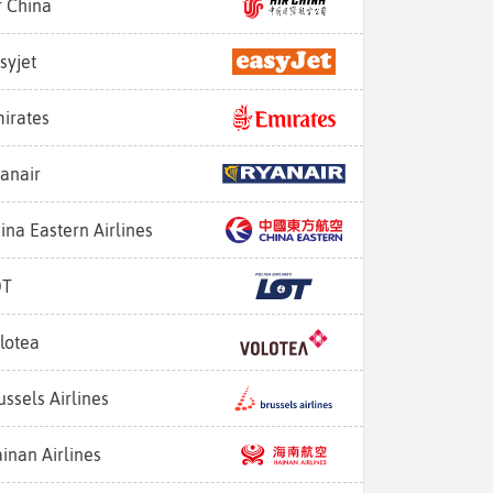
r China
syjet
irates
anair
ina Eastern Airlines
OT
lotea
ussels Airlines
inan Airlines