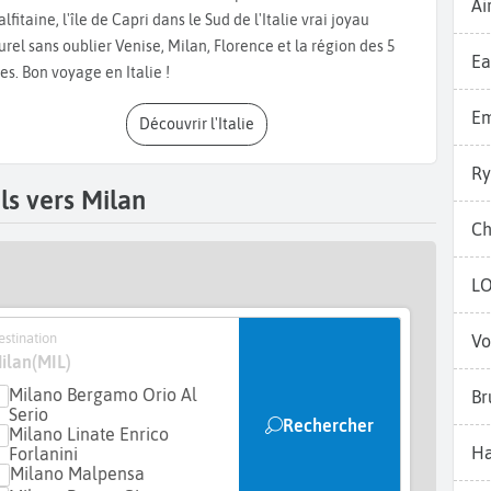
Ai
ek-end à Milan
. Nous vous conseillons aussi de faire un tour
lfitaine, l'île de Capri dans le Sud de l'Italie vrai joyau
ardin Sempione et dans le
jardin public Indro Montanelli
très
urel sans oublier Venise, Milan, Florence et la région des 5
Ea
ouvent très bien conservés avec ses fresques murales valent
res. Bon voyage en Italie !
ng, il y a le célèbre
Carré d’or,
les quatre rues la Via Monte
et la Via Manzoni rassemblant les plus grands couturiers du
Em
Découvrir l'Italie
 vous conseillons le Musée de Léonard de Vinci, très ludique
quartier de Navigli
, où il fait bon flâner le long des
canaux
Ry
 ses bars à la mode. Pour terminer votre journée, faites
ls vers Milan
n de l’Happy Hour. Vous pourrez déguster un verre de
Spritz
Ch
fferte et parfois même avoir accès à un buffet entier. Que
monuments anciens, vous trouverez à coup sûr votre bonheur
L
stination
Vo
ilan
(MIL)
Milano Bergamo Orio Al
Br
Serio
Rechercher
Milano Linate Enrico
Ha
Forlanini
Milano Malpensa