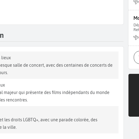
Mo
Dé
Re
an
 lieux
ntesque salle de concert, avec des centaines de concerts de
ours.
eux
l majeur qui présente des films indépendants du monde
des rencontres.
et les droits LGBTQ+, avec une parade colorée, des
la ville.