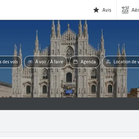
Avis
Aér
es des vols
À voir / À faire
Agenda
Location de 