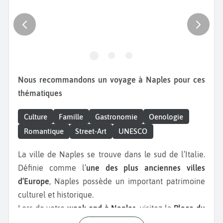
Nous recommandons un voyage à Naples pour ces
thématiques
Culture
Famille
Gastronomie
Oenologie
Romantique
Street-Art
UNESCO
La ville de Naples se trouve dans le sud de l’Italie.
Définie comme l’
une des plus anciennes villes
d’Europe
, Naples possède un important patrimoine
culturel et historique.
Lors de votre
week-end à Naples,
visitez la
Place du
Peuple
située au cœur de la ville, l'une des plus