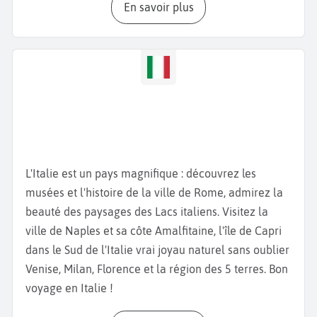
En savoir plus
belles et des plus grandes places de la ville. La
Galleria Umberto I
est, quant à elle, un centre
commercial réputé pour ses boutiques et petits
cafés mais aussi pour l’architecture de style
Renaissance de ses bâtiments. Découvrez ensuite le
Castel Nuovo
composé du plus grand musée
archéologique et de la plus grande collection d’art
d’Italie dont des céramiques, des peintures, des
sculptures, des bijoux et autres objets antiques
L'Italie est un pays magnifique : découvrez les
comme les équipements de gladiateurs. Ne
musées et l'histoire de la ville de Rome, admirez la
manquez pas le
théâtre San Carlo
ouvert en 1737.
beauté des paysages des Lacs italiens. Visitez la
C’est le théâtre d’opéra actif le plus ancien au
ville de Naples et sa côte Amalfitaine, l'île de Capri
monde et aujourd’hui inscrit au patrimoine mondial
dans le Sud de l'Italie vrai joyau naturel sans oublier
de l’UNESCO.
Venise, Milan, Florence et la région des 5 terres. Bon
Durant votre
séjour à Naples
, visitez les
ruines de
voyage en Italie !
Pompéi,
inscrites au patrimoine de l’UNESCO. Vous