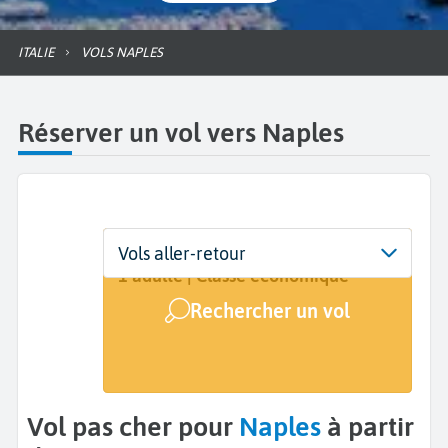
ITALIE
VOLS NAPLES
Réserver un vol vers Naples
Départ
Dates
Voyageurs | Classe
Vols aller-retour
De...
Dates de votre voyage
1 adulte | Classe économique
Rechercher un vol
Arrivée
Naples (NAP)
Vol pas cher pour
Naples
à partir