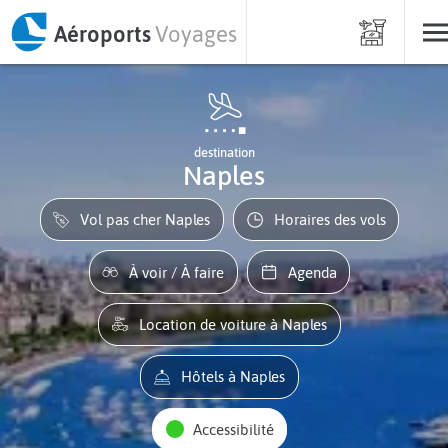
Aéroports
Voyages
destination
Naples
Vol pas cher Naples
Horaires des vols
À voir / À faire
Agenda
Location de voiture à Naples
Hôtels à Naples
Accessibilité