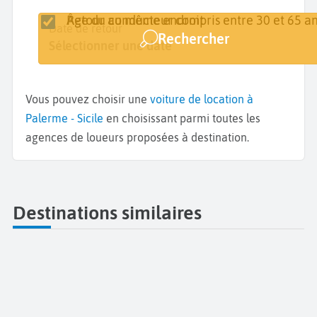
Retour au même endroit
Âge du conducteur compris entre 30 et 65 an
Lieu de retrait
Date de retrait
Date de retour
Rechercher
Palerme
Sélectionner une date
Sélectionner une date
Vous pouvez choisir une
voiture de location à
Palerme - Sicile
en choisissant parmi toutes les
agences de loueurs proposées à destination.
Destinations similaires