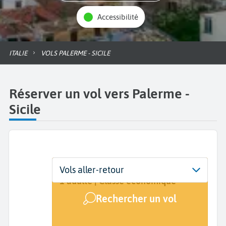
Accessibilité
ITALIE
VOLS PALERME - SICILE
Réserver un vol vers Palerme -
Sicile
Départ
Dates
Voyageurs | Classe
Vols aller-retour
De...
Dates de votre voyage
1 adulte | Classe économique
Rechercher un vol
Arrivée