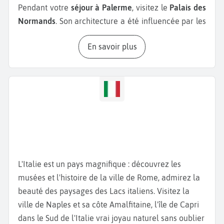
Pendant votre
séjour à Palerme
, visitez le
Palais des
Normands
. Son architecture a été influencée par les
civilisations puniques, romaines, musulmanes et
En savoir plus
normandes, qui se sont succédées en Sicile au fil des
siècles. Le Palais des Normands héberge aujourd’hui
le parlement de la région. Lors de la visite, vous
pourrez trouver la chapelle palatine recouverte de
dorures et de mosaïques médiévales. Continuez
votre parcours avec la
Cathédrale de Santa Maria
Assunta
, datant du 12ème siècle, connue pour son
architecture baroque. Continuez avec la
Cathédrale
de Palerme
, un mélange fascinant de styles
L'Italie est un pays magnifique : découvrez les
architecturaux, de l'ottoman au gothique, en passant
musées et l'histoire de la ville de Rome, admirez la
par le baroque, qui abrite plusieurs tombeaux
beauté des paysages des Lacs italiens. Visitez la
royaux, dont celui de Frédéric II, empereur du Saint-
ville de Naples et sa côte Amalfitaine, l'île de Capri
Empire romain germanique. Le
Teatro Massimo
,
dans le Sud de l'Italie vrai joyau naturel sans oublier
quant à lui, est le plus grand opéra d’Italie et l'un