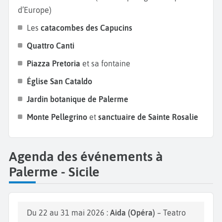
N'oubliez pas de visiter également le
Jardin
d’Europe)
Botanique de Palerme
, ce jardin paisible et riche en
Les
catacombes des Capucins
plantes exotiques offre une escapade idéale pour se
Quattro Canti
détendre tout en admirant la flore méditerranéenne.
C’est un bel endroit pour une promenade en plein
Piazza Pretoria
et sa fontaine
air. Pour une vue panoramique sur Palerme et la
Église San Cataldo
mer, grimpez au
Monte Pellegrino
et visitez le
Jardin botanique de Palerme
sanctuaire de Sainte Rosalie
, lieu de pèlerinage et
de balade incontournable.
Monte Pellegrino
et
sanctuaire de Sainte Rosalie
Agenda des événements à
Palerme - Sicile
Du 22 au 31 mai 2026 :
Aida (Opéra)
– Teatro