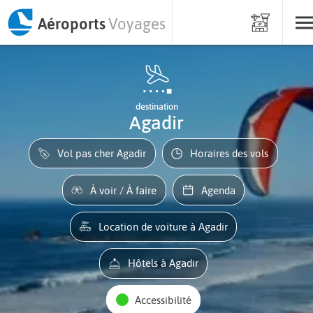
Aéroports
Voyages
destination
Agadir
Vol pas cher Agadir
Horaires des vols
À voir / À faire
Agenda
Location de voiture à Agadir
Hôtels à Agadir
Accessibilité