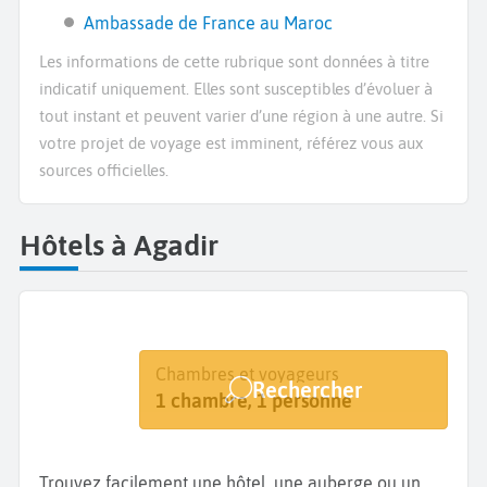
Ambassade de France au Maroc
Les informations de cette rubrique sont données à titre
indicatif uniquement. Elles sont susceptibles d’évoluer à
tout instant et peuvent varier d’une région à une autre. Si
votre projet de voyage est imminent, référez vous aux
sources officielles.
Hôtels à Agadir
Destination
Dates
Chambres et voyageurs
Rechercher
Agadir
Dates de votre séjour
1 chambre, 1 personne
Trouvez facilement une hôtel, une auberge ou un