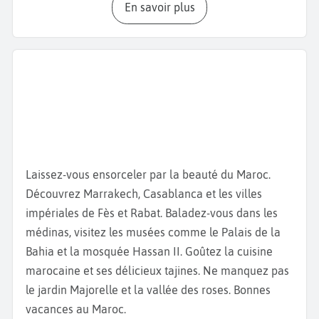
En savoir plus
votre week-end à Agadir, allez admirer la beauté de
la
Mosquée Mohammed V
. Cet édifice n'est
malheureusement pas accessible aux non-
musulmans. Toutefois, vous pourrez voir furtivement
l'intérieur dès l'ouverture des portes. A proximité
d’Agadir, baladez-vous dans la vallée verte, petit
paradis verdoyant aux eaux transparentes. Pendant
vos
vacances à Agadir
, un petit tour dans le
Souk el
Had
s’impose. Il regroupe pas moins de 3000
Laissez-vous ensorceler par la beauté du Maroc.
commerces et petites échoppes. Vous trouverez
Découvrez Marrakech, Casablanca et les villes
forcément votre bonheur, qu’il s’agisse d’artisanat
impériales de Fès et Rabat. Baladez-vous dans les
local, de textiles ou d’épices. Côté musées, nous vous
médinas, visitez les musées comme le Palais de la
conseillons le
Musée Municipal Bert Flint
, spécialisé
Bahia et la mosquée Hassan II. Goûtez la cuisine
dans l’art du sud du Maroc et le
Musée du
marocaine et ses délicieux tajines. Ne manquez pas
Patrimoine Amazigh
, rassemblant une importante
le jardin Majorelle et la vallée des roses. Bonnes
collection de bijoux et objets berbères.
La Vallée des
vacances au Maroc.