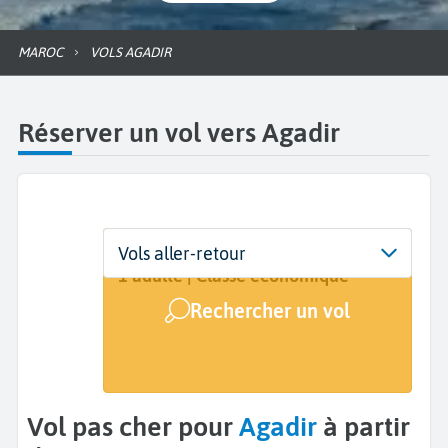
MAROC
VOLS AGADIR
Réserver un vol vers Agadir
Départ
Dates
Voyageurs | Classe
Vols aller-retour
De...
Dates de votre voyage
1 adulte | Classe économique
Rechercher un vol
Arrivée
Agadir (AGA)
Vol pas cher pour
Agadir
à partir