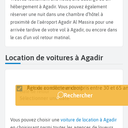
hébergement à Agadir. Vous pouvez également
réserver une nuit dans une chambre d’hôtel à
proximité de l'aéroport Agadir Al Massira pour une
arrivée tardive de votre vol à Agadir, ou encore dans
le cas d’un vol retour matinal.
Location de voitures à Agadir
Retour au même endroit
Âge du conducteur compris entre 30 et 65 an
Lieu de retrait
Date de retrait
Date de retour
Rechercher
Agadir
Sélectionner une date
Sélectionner une date
Vous pouvez choisir une
voiture de location à Agadir
en choisissant parmi toutes les agences de loueurs