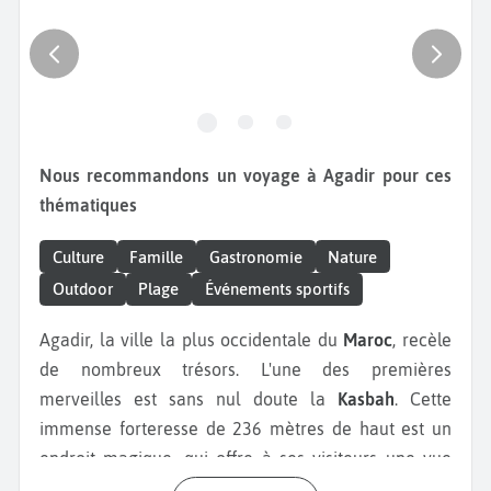
Nous recommandons un voyage à Agadir pour ces
thématiques
Culture
Famille
Gastronomie
Nature
Outdoor
Plage
Événements sportifs
Agadir, la ville la plus occidentale du
Maroc
, recèle
de nombreux trésors. L'une des premières
merveilles est sans nul doute la
Kasbah
. Cette
immense forteresse de 236 mètres de haut est un
endroit magique, qui offre à ses visiteurs une vue
imprenable sur la baie au coucher du soleil. Pendant