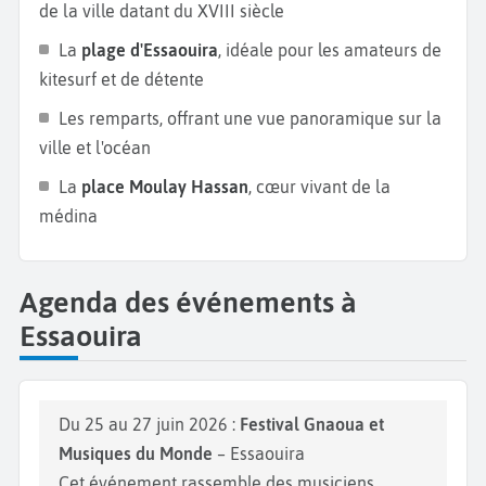
de la ville datant du XVIII siècle
profiter du calme de la mer. Pour finir en beauté,
La
plage d'Essaouira
, idéale pour les amateurs de
faites une promenade sur les remparts. Vous
kitesurf et de détente
assisterez à de somptueux couchers de soleil sur
l’Atlantique. Les
remparts d'Essaouira
offrent une
Les remparts, offrant une vue panoramique sur la
vue imprenable sur l'océan et la médina,
ville et l'océan
particulièrement magnifiques au coucher du soleil.
La
place Moulay Hassan
, cœur vivant de la
médina
Agenda des événements à
Essaouira
Du 25 au 27 juin 2026 :
Festival Gnaoua et
Musiques du Monde
– Essaouira
Cet événement rassemble des musiciens