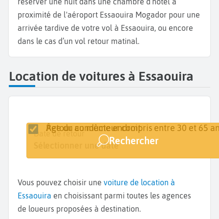
réserver une nuit dans une chambre d’hôtel à
proximité de l'aéroport Essaouira Mogador pour une
arrivée tardive de votre vol à Essaouira, ou encore
dans le cas d’un vol retour matinal.
Location de voitures à Essaouira
Retour au même endroit
Âge du conducteur compris entre 30 et 65 an
Lieu de retrait
Date de retrait
Date de retour
Rechercher
Essaouira
Sélectionner une date
Sélectionner une date
Vous pouvez choisir une
voiture de location à
Essaouira
en choisissant parmi toutes les agences
de loueurs proposées à destination.