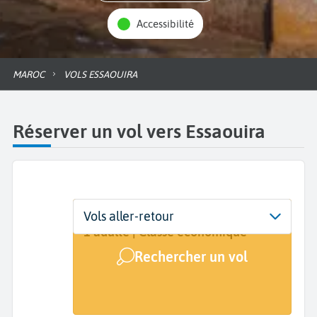
Accessibilité
MAROC
VOLS ESSAOUIRA
Réserver un vol vers Essaouira
Départ
Dates
Voyageurs | Classe
Vols aller-retour
De...
Dates de votre voyage
1 adulte | Classe économique
Rechercher un vol
Arrivée
Essaouira (ESU)