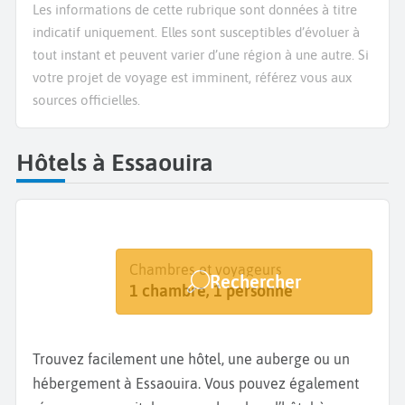
Les informations de cette rubrique sont données à titre
indicatif uniquement. Elles sont susceptibles d’évoluer à
tout instant et peuvent varier d’une région à une autre. Si
votre projet de voyage est imminent, référez vous aux
sources officielles.
Hôtels à Essaouira
Destination
Dates
Chambres et voyageurs
Rechercher
Essaouira
Dates de votre séjour
1 chambre, 1 personne
Trouvez facilement une hôtel, une auberge ou un
hébergement à Essaouira. Vous pouvez également