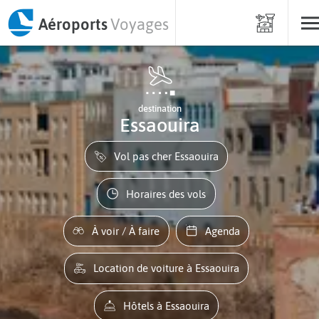
Aéroports
Voyages
destination
Essaouira
Vol pas cher Essaouira
Horaires des vols
À voir / À faire
Agenda
Location de voiture à Essaouira
Hôtels à Essaouira