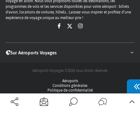
voyage en avion. Nous vous proposons toutes les destinations, les
programmes de vols et les services disponibles pour votre aéroport : billets
d'avion, locations de voitures, hôtels... Laissez-vous inspirer et profitez d’une
expérience de voyage unique au meilleur prix !
Sur Aéroports Voyages
Aéroports-Voyages ©2026
tous droits réservés
Aéroports
Conditions générales
Politique de confidentialité
Questions - Réponses
Plan du site
Qui sommes nous ?
Contact
Infos