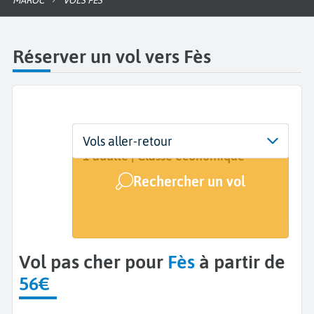
MAROC
VOLS FÈS
Réserver un vol vers Fès
Départ
Dates
Voyageurs | Classe
Vols aller-retour
De...
Dates de votre voyage
1 adulte | Classe économique
Rechercher un vol
Arrivée
Fes (FEZ)
Vol pas cher pour
Fès
à partir de
56€