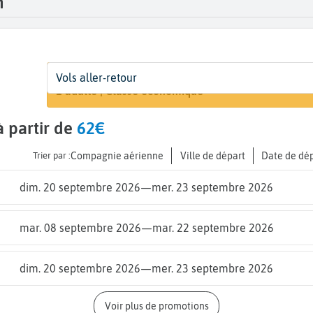
h
Départ
Dates
Voyageurs | Classe
Vols aller-retour
Rechercher 
De...
Dates de votre voyage
1 adulte | Classe économique
 partir de
62€
Trier par :
Compagnie aérienne
Ville de départ
Date de dé
dim. 20 septembre 2026
—
mer. 23 septembre 2026
mar. 08 septembre 2026
—
mar. 22 septembre 2026
dim. 20 septembre 2026
—
mer. 23 septembre 2026
Voir plus de promotions