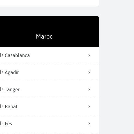
Maroc
Fès, ville impér
ls Casablanca
ls Agadir
ls Tanger
ls Rabat
ls Fès