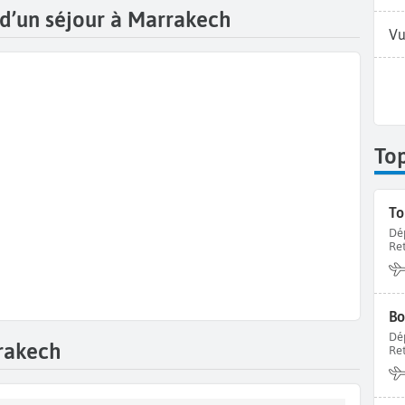
s d’un séjour à Marrakech
Vu
To
To
Dé
Re
Bo
Dé
rakech
Re