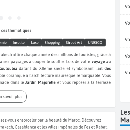
Vo
Vo
 ces thématiques
Vo
omie
Insolite
Luxe
Shopping
Street-Art
UNESCO
rakech attire chaque année des millions de touristes, grâce à
Vo
t à ses paysages à couper le souffle. Lors de votre
voyage au
outoubia
datant du XIIème siècle et symbolisant l'
art des
Vo
le coranique à l’architecture mauresque remarquable. Vous
enade dans le
Jardin Majorelle
et vous reposer à la terrasse
 creuset culturel, devant un délicieux thé à la menthe en
. Une activité incontournable est aussi une balade dans la
En savoir plus
dial de l'Unesco
et située au cœur de la ville, la Médina est
ulture du Maroc. C’est l'une des médinas les plus belles et les
Le
elles et les jardins, découvrez les souks et la culture du
Ma
ssez-vous ensorceler par la beauté du Maroc. Découvrez
 le Jardin Secret, jardin islamique traditionnel ou encore
rakech, Casablanca et les villes impériales de Fès et Rabat.