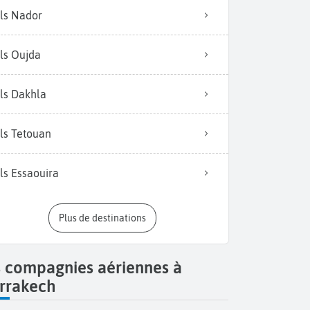
ls Nador
ls Oujda
ls Dakhla
ls Tetouan
ls Essaouira
Plus de destinations
s compagnies aériennes à
rrakech