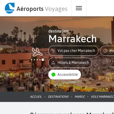
Aéroports
Voyages
destination
Marrakech
Vol pas cher Marrakech
H
Hôtels à Marrakech
Accessibilité
ACCUEIL
DESTINATIONS
MAROC
VOLS MARRAKE