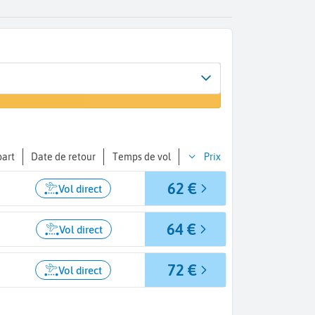
Arrivée
un vol
Marrakech (RAK)
part
Date de retour
Temps de vol
Prix
62 €
Vol direct
64 €
Vol direct
72 €
Vol direct