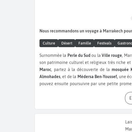
Nous recommandons un voyage à Marrakech pour
Culture
Désert
Famille
Festivals
Gastron
Surnommée la
Perle du Sud
ou la
Ville rouge
, Mar
son patrimoine culturel et religieux très riche e
Maroc
, partez à la découverte de la
mosquée K
Almohades
, et de la
Médersa Ben-Youssef,
une éco
pouvez ensuite poursuivre par une petite prom
d’un café sur la
place Jemaa el-Fna
, important
regardant l’agitation quotidienne sur la place
Médina de Marrakech
. Classée au
patrimoine mon
emblématique de la beauté, de l’histoire et de la c
plus grandes du pays. Promenez-vous dans les ru
Lai
marchandage. Marrakech regorge de trésors comme
Mar