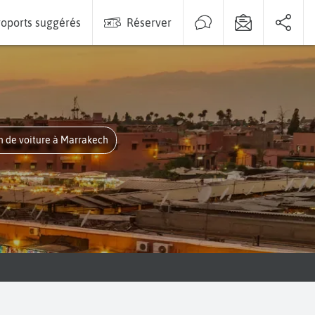
oports suggérés
Réserver
on de voiture à Marrakech