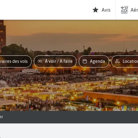
Avis
Aér
oraires des vols
À voir / À faire
Agenda
Locati
CH