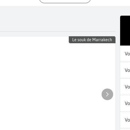
Le souk de Marrakech
Vo
Vo
Vo
Vo
Vo