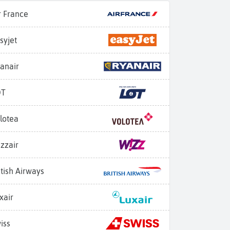
r France
syjet
anair
OT
lotea
zzair
itish Airways
xair
iss