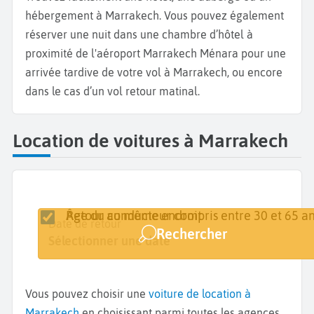
hébergement à Marrakech. Vous pouvez également
réserver une nuit dans une chambre d’hôtel à
proximité de l'aéroport Marrakech Ménara pour une
arrivée tardive de votre vol à Marrakech, ou encore
dans le cas d’un vol retour matinal.
Location de voitures à Marrakech
Retour au même endroit
Âge du conducteur compris entre 30 et 65 an
Lieu de retrait
Date de retrait
Date de retour
Rechercher
Marrakech
Sélectionner une date
Sélectionner une date
Vous pouvez choisir une
voiture de location à
Marrakech
en choisissant parmi toutes les agences