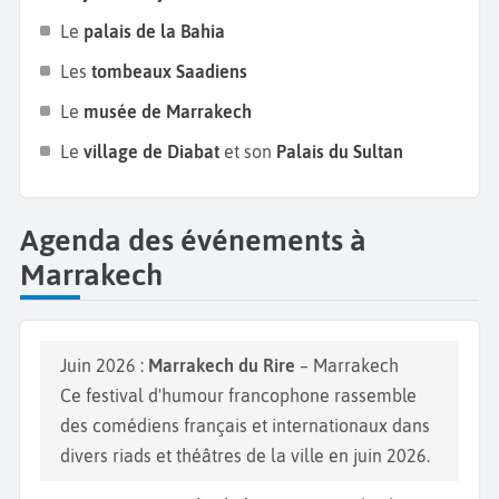
comme le
Festival de Jazz
et le
Festival
Le
palais de la Bahia
International du Film
. Marrakech est le lieu de
vacances idéal où chacun trouvera l'activité qui lui
Les
tombeaux Saadiens
convient en fonction de ses aspirations !
Le
musée de Marrakech
Le
village de Diabat
et son
Palais du Sultan
Agenda des événements à
Marrakech
Juin 2026 :
Marrakech du Rire
– Marrakech
Ce festival d'humour francophone rassemble
des comédiens français et internationaux dans
divers riads et théâtres de la ville en juin 2026.