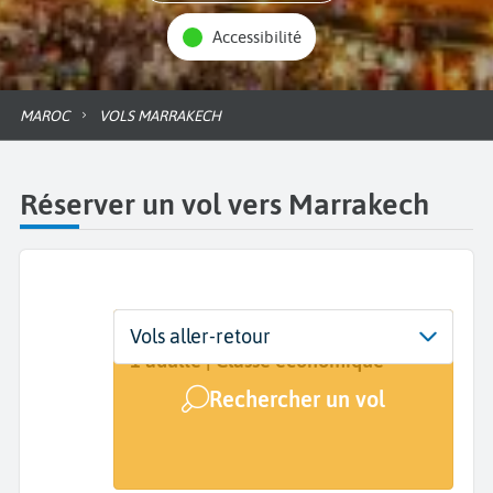
Accessibilité
MAROC
VOLS MARRAKECH
Réserver un vol vers Marrakech
Départ
Dates
Voyageurs | Classe
Vols aller-retour
De...
Dates de votre voyage
1 adulte | Classe économique
Rechercher un vol
Arrivée
Marrakech (RAK)