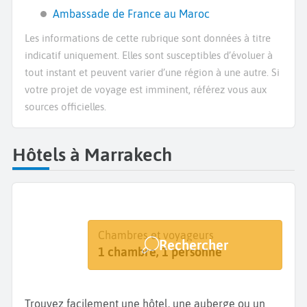
Ambassade de France au Maroc
Les informations de cette rubrique sont données à titre
indicatif uniquement. Elles sont susceptibles d’évoluer à
tout instant et peuvent varier d’une région à une autre. Si
votre projet de voyage est imminent, référez vous aux
sources officielles.
Hôtels à Marrakech
Destination
Dates
Chambres et voyageurs
Rechercher
Marrakech
Dates de votre séjour
1 chambre, 1 personne
Trouvez facilement une hôtel, une auberge ou un